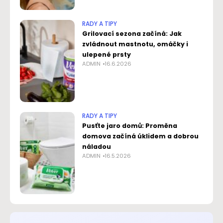
RADY A TIPY
Grilovací sezona začíná: Jak
zvládnout mastnotu, omáčky i
ulepené prsty
ADMIN
16.6.2026
RADY A TIPY
Pusťte jaro domů: Proměna
domova začíná úklidem a dobrou
náladou
ADMIN
16.5.2026