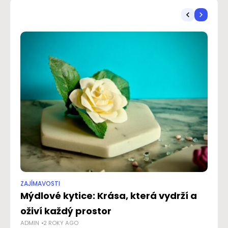
ZAJÍMAVOSTI
RAD
Mýdlové kytice: Krása, která vydrží a
J
oživí každý prostor
r
ADMIN
2 ROKY AGO
NO