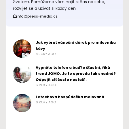
životem. Pomůžeme vám najít si čas na sebe,
rozvíjet se a užívat si každý den.
info@press-media.cz
Jak vybrat vánoční dárek pro milovníka
kávy
4 ROKY AGO
Vypněte telefon a buďte šťastní, říká
trend JOMO. Je to opravdu tak snadné?
Odpojit síť často nestačí.
6 ROKY AGO
Letochova hospúdečka malovaná
6 ROKY AGO