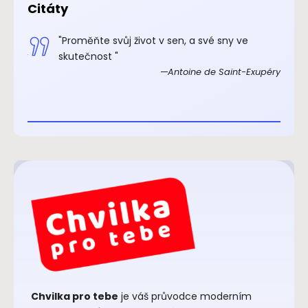
Citáty
.“
"Proměňte svůj život v sen, a své sny ve
xupéry
skutečnost "
Antoine de Saint-Exupéry
Chvilka pro tebe
je váš průvodce moderním