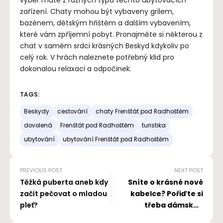
výběr máte z různých typů těchto ubytovacích
zařízení. Chaty mohou být vybaveny grilem,
bazénem, dětským hřištěm a dalším vybavením,
které vám zpříjemní pobyt. Pronajměte si některou z
chat v samém srdci krásných Beskyd kdykoliv po
celý rok. V hrách naleznete potřebný klid pro
dokonalou relaxaci a odpočinek.
TAGS:
Beskydy
cestování
chaty Frenštát pod Radhoštěm
dovolená
Frenštát pod Radhoštěm
turistika
ubytování
ubytování Frenštát pod Radhoštěm
PREVIOUS POST
NEXT POST
Těžká puberta aneb kdy
Sníte o krásné nové
začít pečovat o mladou
kabelce? Pořiďte si
pleť?
třeba dámskou
crossbody kabelku