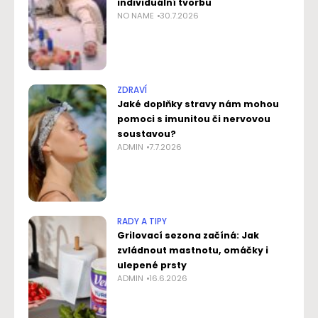
individuální tvorbu
NO NAME
30.7.2026
ZDRAVÍ
Jaké doplňky stravy nám mohou
pomoci s imunitou či nervovou
soustavou?
ADMIN
7.7.2026
RADY A TIPY
Grilovací sezona začíná: Jak
zvládnout mastnotu, omáčky i
ulepené prsty
ADMIN
16.6.2026