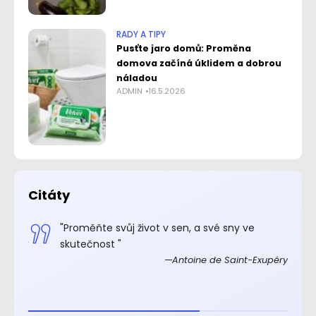
RADY A TIPY
Pusťte jaro domů: Proměna
domova začíná úklidem a dobrou
náladou
ADMIN
16.5.2026
Citáty
.“
"Proměňte svůj život v sen, a své sny ve
xupéry
skutečnost "
Antoine de Saint-Exupéry