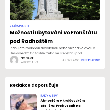
ZAJÍMAVOSTI
Možnosti ubytování ve Frenštátu
pod Radhoštěm
Plánujete rodinnou dovolenou nebo víkend ve dvou v
Beskydech? Co takhle třeba ve Frenštátu pod
Radhoštěm? Vyberte si z široké nabídky ubytování v
NO NAME
4 ROKY AGO
KEEP READING
4 ROKY AGO
podobě chat a chalup k pronajmutí v
Redakce doporučuje
RADY A TIPY
Atmosféra v krejčovském
ateliéru: Proč vsadit na