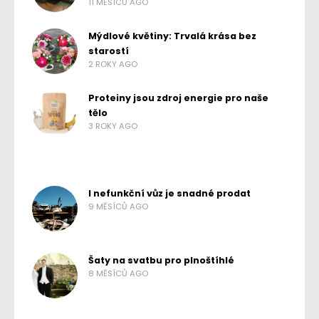
11 MĚSÍCŮ AGO
Mýdlové květiny: Trvalá krása bez
starostí
2 ROKY AGO
Proteiny jsou zdroj energie pro naše
tělo
3 ROKY AGO
I nefunkční vůz je snadné prodat
9 MĚSÍCŮ AGO
Šaty na svatbu pro plnoštíhlé
8 MĚSÍCŮ AGO