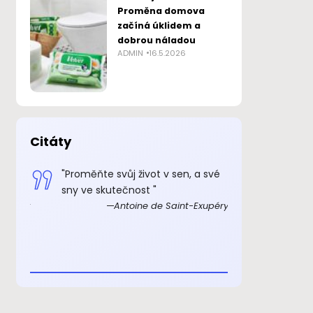
Proměna domova
začíná úklidem a
dobrou náladou
ADMIN
16.5.2026
Citáty
 smysl
"Proměňte svůj život v sen, a své
„Důkazem, 
sny ve skutečnost "
skutečně ex
Exupéry
Antoine de Saint-Exupéry
rozkošný, ž
beránka. C
je to důkaz,