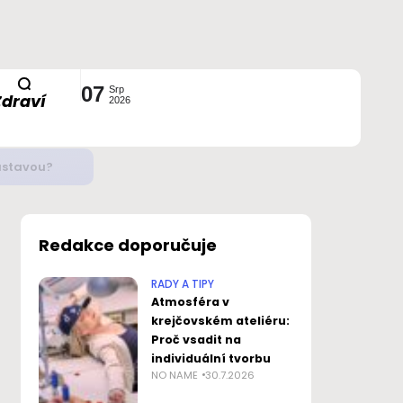
07
Srp
Zdraví
2026
ustavou?
Redakce doporučuje
RADY A TIPY
Atmosféra v
krejčovském ateliéru:
Proč vsadit na
individuální tvorbu
NO NAME
30.7.2026