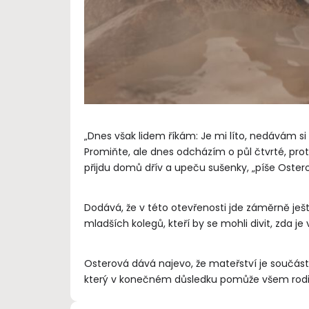
„Dnes však lidem říkám: Je mi líto, nedávám s
Promiňte, ale dnes odcházím o půl čtvrté, pro
přijdu domů dřív a upeču sušenky, „píše Oster
Dodává, že v této otevřenosti jde záměrně ješt
mladších kolegů, kteří by se mohli divit, zda j
Osterová dává najevo, že mateřství je součástí
který v konečném důsledku pomůže všem rod