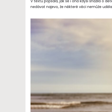
V textu popsala, jak se i ona kdysi snažila o 
nedávat najevo, že některé věci nemůže uděla