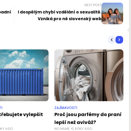
NEXT POST
padní
I dospělým chybí vzdělání o sexualitě.
Vzniká pro ně slovenský web
TI
ZAJÍMAVOSTI
řebujete vylepšit
Proč jsou parfémy do praní
lepší než aviváž?
OKY AGO
NO NAME
2 ROKY AGO