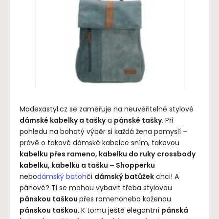
Modexastyl.cz se zaměřuje na neuvěřitelně stylové
dámské kabelky a tašky
a
pánské tašky
. Při
pohledu na bohatý výběr si každá žena pomyslí –
právě o takové dámské kabelce sním, takovou
kabelku přes rameno, kabelku do ruky
crossbody
kabelku, kabelku a tašku – Shopperku
nebo
dámský batoh
či
dámský batůžek
chci! A
pánové? Ti se mohou vybavit třeba stylovou
pánskou taškou
přes ramenonebo koženou
pánskou taškou.
K tomu ještě elegantní
pánská