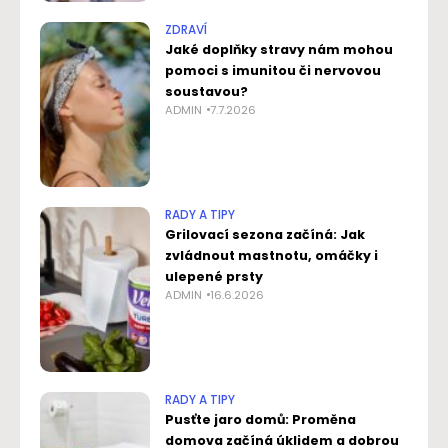
ZDRAVÍ
Jaké doplňky stravy nám mohou
pomoci s imunitou či nervovou
soustavou?
ADMIN
7.7.2026
RADY A TIPY
Grilovací sezona začíná: Jak
zvládnout mastnotu, omáčky i
ulepené prsty
ADMIN
16.6.2026
RADY A TIPY
Pusťte jaro domů: Proměna
domova začíná úklidem a dobrou