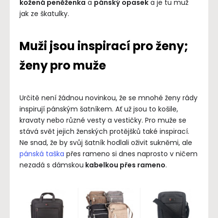
kožená peněženka
a
pánský opasek
a je tu muž
jak ze škatulky.
Muži jsou inspirací pro ženy;
ženy pro muže
Určitě není žádnou novinkou, že se mnohé ženy rády
inspirují pánským šatníkem. Ať už jsou to košile,
kravaty nebo různé vesty a vestičky. Pro muže se
stává svět jejich ženských protějšků také inspirací.
Ne snad, že by svůj šatník hodlali oživit sukněmi, ale
pánská taška
přes rameno si dnes naprosto v ničem
nezadá s dámskou
kabelkou přes rameno
.