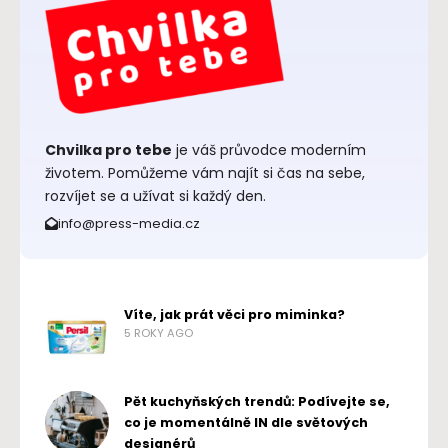
Chvilka pro tebe
je váš průvodce moderním
životem. Pomůžeme vám najít si čas na sebe,
rozvíjet se a užívat si každý den.
info@press-media.cz
Víte, jak prát věci pro miminka?
5 ROKY AGO
Pět kuchyňských trendů: Podívejte se,
co je momentálně IN dle světových
designérů