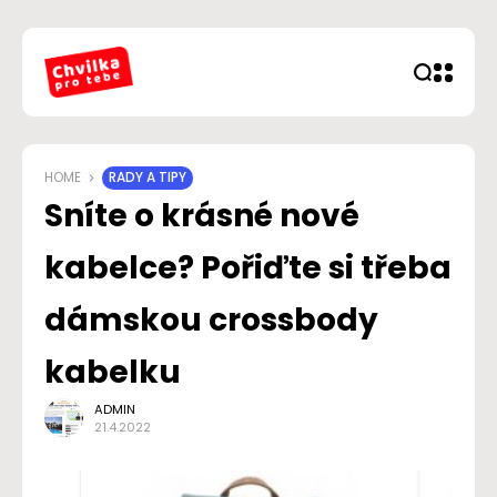
HOME
RADY A TIPY
Sníte o krásné nové
kabelce? Pořiďte si třeba
dámskou crossbody
kabelku
ADMIN
21.4.2022