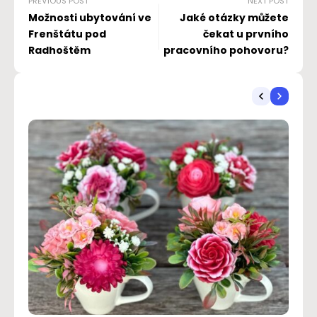
PREVIOUS POST
NEXT POST
Možnosti ubytování ve
Jaké otázky můžete
Frenštátu pod
čekat u prvního
Radhoštěm
pracovního pohovoru?