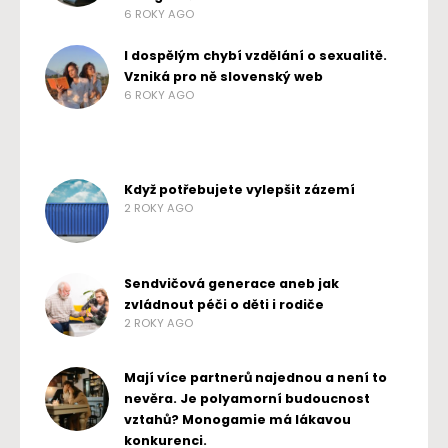
6 ROKY AGO
I dospělým chybí vzdělání o sexualitě.
Vzniká pro ně slovenský web
6 ROKY AGO
Když potřebujete vylepšit zázemí
2 ROKY AGO
Sendvičová generace aneb jak
zvládnout péči o děti i rodiče
2 ROKY AGO
Mají více partnerů najednou a není to
nevěra. Je polyamorní budoucnost
vztahů? Monogamie má lákavou
konkurenci.