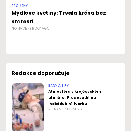
PRO ŽENY
RAD
Mýdlové květiny: Trvalá krása bez
Ma
starostí
n
NO NAME
2 ROKY AGO
v
k
NO
Redakce doporučuje
RADY A TIPY
Atmosféra v krejčovském
ateliéru: Proč vsadit na
individuální tvorbu
NO NAME
30.7.2026