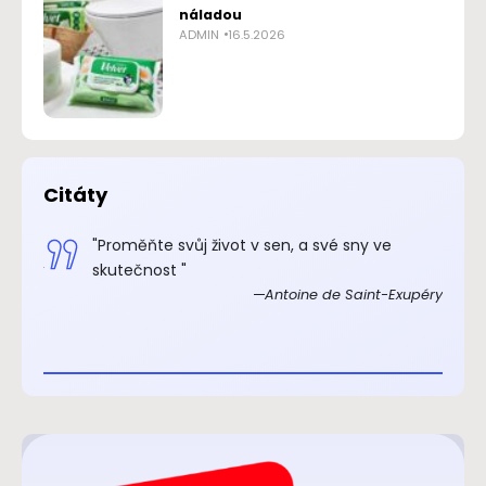
náladou
ADMIN
16.5.2026
Citáty
.“
"Proměňte svůj život v sen, a své sny ve
xupéry
skutečnost "
Antoine de Saint-Exupéry