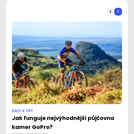
RADY A TIPY
RAD
Jak funguje nejvýhodnější půjčovna
Vy
kamer GoPro?
t