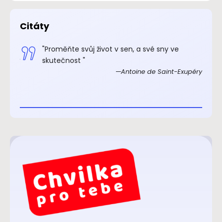
Citáty
.“
"Proměňte svůj život v sen, a své sny ve
xupéry
skutečnost "
Antoine de Saint-Exupéry