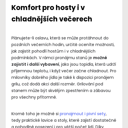
Komfort pro hosty i v
chladnějších večerech
Plánujete-li oslavu, která se může protáhnout do
pozdních večerních hodin, určitě oceníte možnosti,
jak zajistit pohodlí hostům i v chladnějších
podmínkách. V rámci pronájmu stanů je
možné
zajistit i další vybavení
, jako jsou topidla, která udrží
příjemnou teplotu, i když večer začne chladnout. Pro
milovníky dobrého jídla je také k dispozici pronájem
grilu, což dodá akci další rozměr. Grilování pod
stanem může být skvělým zpestřením a zábavou
pro všechny přítomné.
Kromě toho je možné si
pronajmout i pivní sety
,
tedy praktické lavice a stoly, které zajistí dostatečné
a pohodlné posezení i pro větší počet lidí. Díky