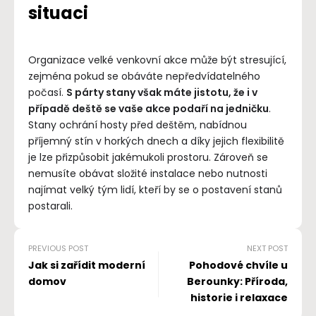
situaci
Organizace velké venkovní akce může být stresující,
zejména pokud se obáváte nepředvídatelného
počasí.
S párty stany však máte jistotu, že i v
případě deště se vaše akce podaří na jedničku
.
Stany ochrání hosty před deštěm, nabídnou
příjemný stín v horkých dnech a díky jejich flexibilitě
je lze přizpůsobit jakémukoli prostoru. Zároveň se
nemusíte obávat složité instalace nebo nutnosti
najímat velký tým lidí, kteří by se o postavení stanů
postarali.
PREVIOUS POST
NEXT POST
Jak si zařídit moderní
Pohodové chvíle u
domov
Berounky: Příroda,
historie i relaxace