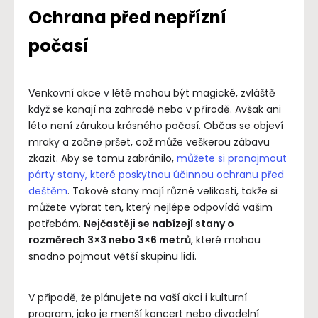
Ochrana před nepřízní
počasí
Venkovní akce v létě mohou být magické, zvláště
když se konají na zahradě nebo v přírodě. Avšak ani
léto není zárukou krásného počasí. Občas se objeví
mraky a začne pršet, což může veškerou zábavu
zkazit. Aby se tomu zabránilo,
můžete si pronajmout
párty stany, které poskytnou účinnou ochranu před
deštěm
. Takové stany mají různé velikosti, takže si
můžete vybrat ten, který nejlépe odpovídá vašim
potřebám.
Nejčastěji se nabízejí stany o
rozměrech 3×3 nebo 3×6 metrů
, které mohou
snadno pojmout větší skupinu lidí.
V případě, že plánujete na vaší akci i kulturní
program, jako je menší koncert nebo divadelní