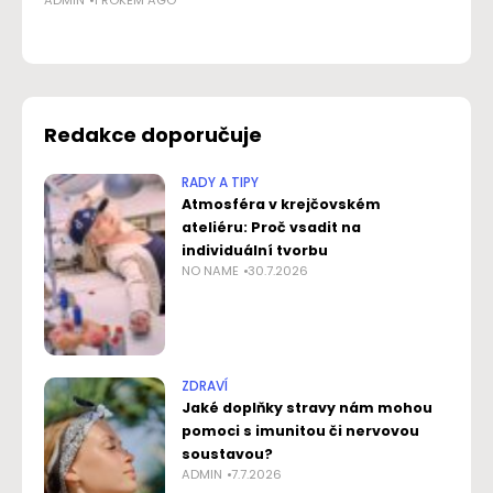
ADMIN
1 ROKEM AGO
sn
NO
Redakce doporučuje
RADY A TIPY
Atmosféra v krejčovském
ateliéru: Proč vsadit na
individuální tvorbu
NO NAME
30.7.2026
ZDRAVÍ
Jaké doplňky stravy nám mohou
pomoci s imunitou či nervovou
soustavou?
ADMIN
7.7.2026