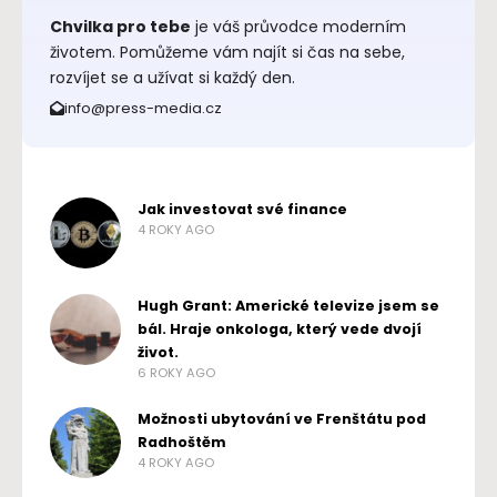
Chvilka pro tebe
je váš průvodce moderním
životem. Pomůžeme vám najít si čas na sebe,
rozvíjet se a užívat si každý den.
info@press-media.cz
Jak investovat své finance
4 ROKY AGO
Hugh Grant: Americké televize jsem se
bál. Hraje onkologa, který vede dvojí
život.
6 ROKY AGO
Možnosti ubytování ve Frenštátu pod
Radhoštěm
4 ROKY AGO