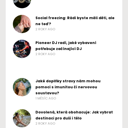
Social freezing: Rádi byste měli děti, ale
ne teď?
2 ROKY AGO
Pioneer DJ radí, jaké vybavení
potřebuje začínající DJ
2 ROKY AGO
Jaké doplňky stravy nám mohou
pomoci s imunitou či nervovou
soustavou?
1 MĚSÍC AGO
Dovolená, která obohacuje: Jak vybrat
destinaci pro duši i tělo
2 ROKY AGO