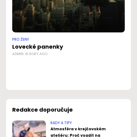
PRO ŽENY
PR
Lovecké panenky
Mý
ADMIN
6 ROKY AGO
st
NO
Redakce doporučuje
RADY A TIPY
Atmosféra v krejčovském
ateliéru: Proč vsadit na