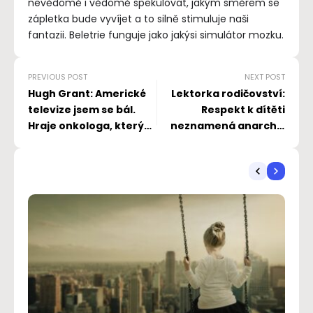
nevědomě i vědomě spekulovat, jakým směrem se
zápletka bude vyvíjet a to silně stimuluje naši
fantazii. Beletrie funguje jako jakýsi simulátor mozku.
PREVIOUS POST
NEXT POST
Hugh Grant: Americké
Lektorka rodičovství:
televize jsem se bál.
Respekt k dítěti
Hraje onkologa, který
neznamená anarchii,
vede dvojí život.
hranice jsou jasně
určeny. Vagačová o
výchovných chybách.