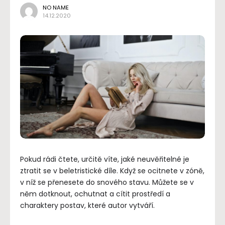
NO NAME
14.12.2020
Pokud rádi čtete, určitě víte, jaké neuvěřitelné je
ztratit se v beletristické díle. Když se ocitnete v zóně,
v níž se přenesete do snového stavu. Můžete se v
něm dotknout, ochutnat a cítit prostředí a
charaktery postav, které autor vytváří.