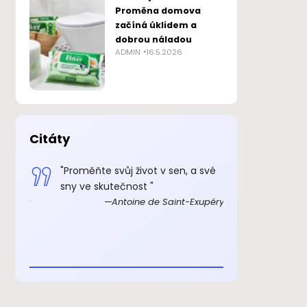
Proměna domova
začíná úklidem a
dobrou náladou
ADMIN
16.5.2026
Citáty
 smysl
"Proměňte svůj život v sen, a své
„Důkazem, 
sny ve skutečnost "
skutečně ex
Exupéry
Antoine de Saint-Exupéry
rozkošný, ž
beránka. C
je to důkaz,