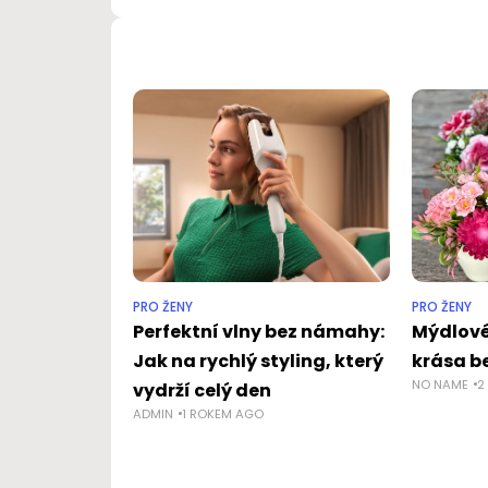
PRO ŽENY
PRO ŽENY
Perfektní vlny bez námahy:
Mýdlové
Jak na rychlý styling, který
krása be
NO NAME
2
vydrží celý den
ADMIN
1 ROKEM AGO