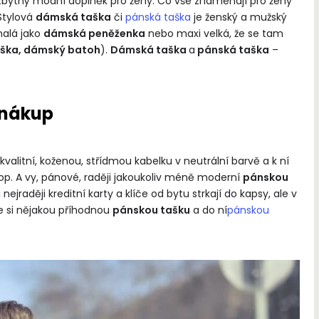
ezbytný módní doplněk pro ženy. Co vše znamenají pro ženy
Stylová
dámská taška
či
pánská taška
je ženský a mužský
malá jako
dámská peněženka
nebo maxi velká, že se tam
ška, dámský batoh
).
Dámská taška
a
pánská taška
–
 nákup
valitní, koženou, střídmou kabelku v neutrální barvě a k ní
„Co dává smysl životu, dává
p. A vy, pánové, raději jakoukoliv méně moderní
pánskou
i smrti.“
i nejraději kreditní karty a klíče od bytu strkají do kapsy, ale v
Antoine de Saint-
te si nějakou příhodnou
pánskou tašku
a do ní
pánskou