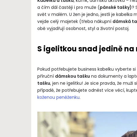
Kabelka a taška
, kufřík, dámská aktovka – n
a čím dál častěji i pro muže (
pánské tašky)
? 
svět v malém. U žen je jedno, jestli je kabelka 
vejde celý majetek (třeba nákupní
dámská ta
obě vyjadřují osobnost, styl a životní postoj.
S igelitkou snad jedině na
Pokud potřebujete business kabelku vyberte si k
příruční
dámskou tašku
na dokumenty a lapto
tašku
, jen ne igelitku! Je sice pravda, že muži s
případě, že potřebujete odnést více věcí, kup
koženou peněženku
.