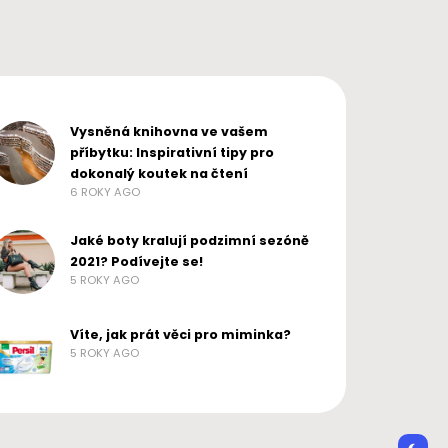
NO NAME
6 ROKY AGO
Vysněná knihovna ve vašem
příbytku: Inspirativní tipy pro
dokonalý koutek na čtení
6 ROKY AGO
Jaké boty kralují podzimní sezóně
2021? Podívejte se!
5 ROKY AGO
Víte, jak prát věci pro miminka?
5 ROKY AGO