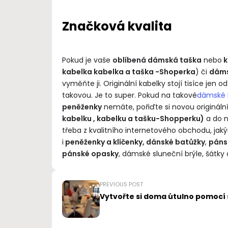
Značková kvalita
Pokud je vaše
oblíbená dámská taška
nebo
k
kabelka kabelka a taška -Shoperka
) či
dáms
vyměňte ji. Originální kabelky stojí tisíce jen
takovou. Je to super. Pokud na takové
dámské k
peněženky
nemáte, pořiďte si novou origináln
kabelku , kabelku a tašku-Shopperku)
a do n
třeba z kvalitního internetového obchodu, j
i
peněženky a klíčenky, dánské batůžky
,
páns
pánské opasky
, dámské sluneční brýle, šátky
PREVIOUS POST
Vytvořte si doma útulno pomocí 