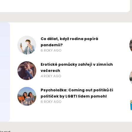
Co dělat, když rodina popírá
pandemii?
6 ROKY AGO
Erotické pomůcky zahřejí v zimních
večerech
4 ROKY AGO
Psycholožka: Coming out politiků či
političek by LGBTI lidem pomohl
6 ROKY AGO