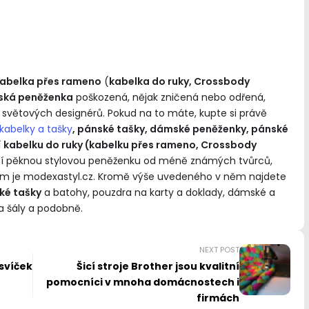
abelka přes rameno
(
kabelka do ruky, Crossbody
ká peněženka
poškozená, nějak zničená nebo odřená,
 od světových designérů. Pokud na to máte, kupte si právě
abelky a tašky
, pánské tašky, dámské peněženky, pánské
í
kabelku do ruky (kabelku přes rameno, Crossbody
í pěknou stylovou peněženku od méně známých tvůrců,
akým je modexastyl.cz. Kromě výše uvedeného v něm najdete
ké tašky
a batohy, pouzdra na karty a doklady, dámské a
 a šály a podobně.
NEXT POST
svíček
Šicí stroje Brother jsou kvalitní
pomocníci v mnoha domácnostech i
firmách