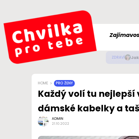
Zajímavos
Jak
ZDRAVÍ
HOME
PRO ŽENY
Každý volí tu nejlepší v
dámské kabelky a ta
ADMIN
21.10.2022