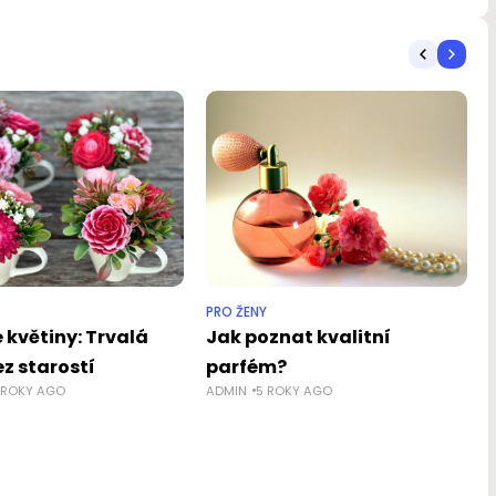
PRO ŽENY
 květiny: Trvalá
Jak poznat kvalitní
z starostí
parfém?
 ROKY AGO
ADMIN
5 ROKY AGO