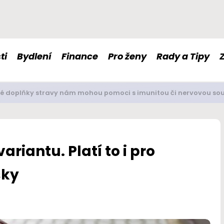
ti
Bydlení
Finance
Pro ženy
Rady a Tipy
é doplňky stravy nám mohou pomoci s imunitou či nervovou so
ariantu. Platí to i pro
šky