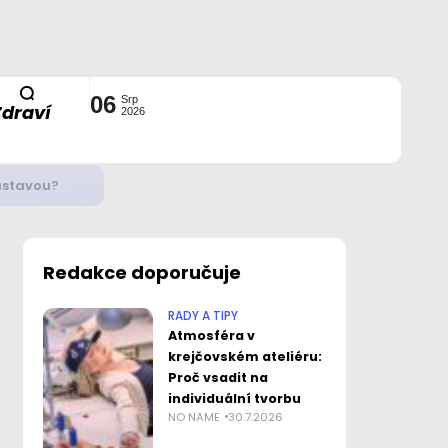
06
Srp
Zdraví
2026
ustavou?
Redakce doporučuje
RADY A TIPY
Atmosféra v
krejčovském ateliéru:
Proč vsadit na
individuální tvorbu
NO NAME
30.7.2026