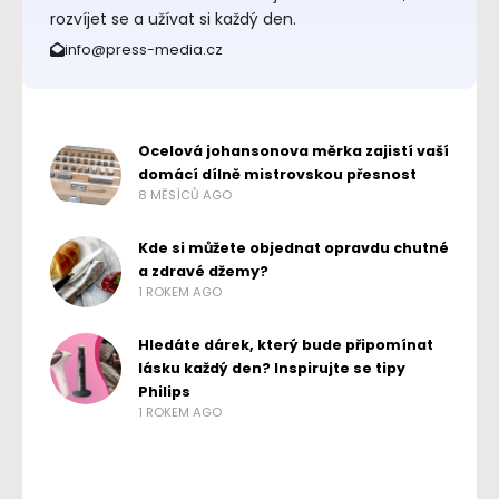
rozvíjet se a užívat si každý den.
info@press-media.cz
Ocelová johansonova měrka zajistí vaší
domácí dílně mistrovskou přesnost
8 MĚSÍCŮ AGO
Kde si můžete objednat opravdu chutné
a zdravé džemy?
1 ROKEM AGO
Hledáte dárek, který bude připomínat
lásku každý den? Inspirujte se tipy
Philips
1 ROKEM AGO