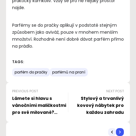
prakticky kamkoliv. Vždy se pro ně nějaký prostor
najde.
Parfémy se do pračky aplikují v podstatě stejným
způsobem jako aviváž, pouze v mnohem menším
množství. Rozhodně není dobré dávat parfém přímo
na prádlo.
TAGS:
parfém do pračky
parfémů na praní
PREVIOUS POST
NEXT POST
Lámete si hlavu s
Stylový a trvanlivý
vánočními maličkostmi
kovový nábytek pro
pro své milované?
každou zahradu
Máme pro vás super
tipy