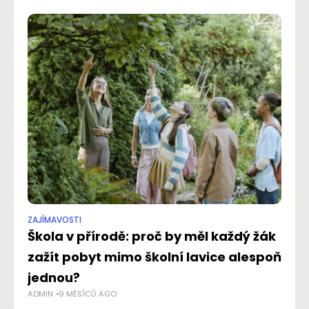
ZAJÍMAVOSTI
ZA
Škola v přírodě: proč by měl každý žák
Po
zažít pobyt mimo školní lavice alespoň
hi
AD
jednou?
ADMIN
9 MĚSÍCŮ AGO