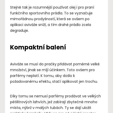
Stejně tak je rozumnější používat olej i pro praní
funkčního sportovního prádla. To se vyznačuje
mimořádnou prodyšností, která se ovšem po
aplikaci aviváže sníží, a tím drahé prádlo zcela
degraduje.
Kompaktní balení
Aviváže se musí do pračky přidávat poměrně velké
množství, jinak se míjí účinkem. Toto ovšem pro
parfémy neplatí. K tomu, aby došlo k
požadovanému efektu, stačí aplikovat jen trochu.
Díky tomu se nemusí parfémy prodávat ve velkých
pětilitrových lahvích, jež zabírají zbytečně mnoho
místa, nýbrž v malých tubách. Ty se dají uložit