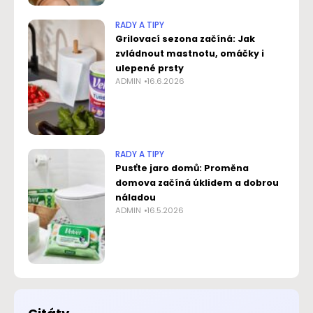
RADY A TIPY
Grilovací sezona začíná: Jak
zvládnout mastnotu, omáčky i
ulepené prsty
ADMIN
16.6.2026
RADY A TIPY
Pusťte jaro domů: Proměna
domova začíná úklidem a dobrou
náladou
ADMIN
16.5.2026