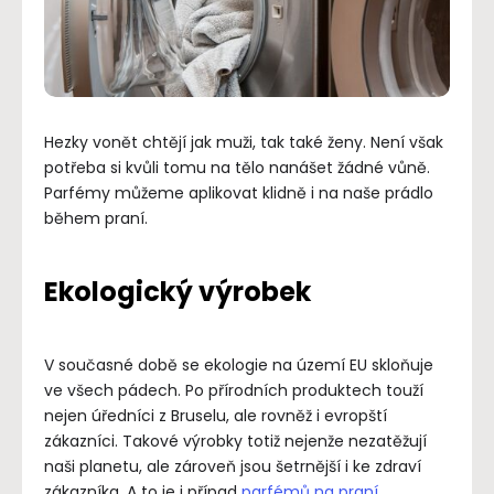
Hezky vonět chtějí jak muži, tak také ženy. Není však
potřeba si kvůli tomu na tělo nanášet žádné vůně.
Parfémy můžeme aplikovat klidně i na naše prádlo
během praní.
Ekologický výrobek
V současné době se ekologie na území EU skloňuje
ve všech pádech. Po přírodních produktech touží
nejen úředníci z Bruselu, ale rovněž i evropští
zákazníci. Takové výrobky totiž nejenže nezatěžují
naši planetu, ale zároveň jsou šetrnější i ke zdraví
zákazníka. A to je i případ
parfémů na praní
.