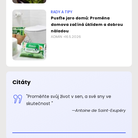
RADY A TIPY
Pusťte jaro domů: Proměna
domova začíná úklidem a dobrou
náladou
ADMIN
16.5.2026
Citáty
.“
"Proměňte svůj život v sen, a své sny ve
xupéry
skutečnost "
Antoine de Saint-Exupéry