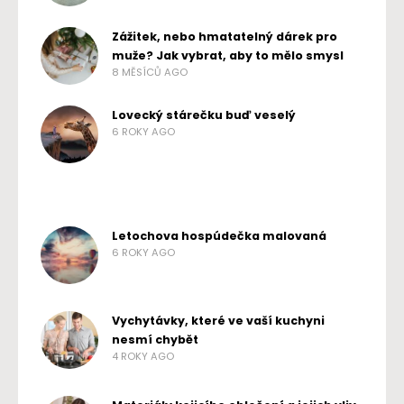
Zážitek, nebo hmatatelný dárek pro
muže? Jak vybrat, aby to mělo smysl
8 MĚSÍCŮ AGO
Lovecký stárečku buď veselý
6 ROKY AGO
Letochova hospúdečka malovaná
6 ROKY AGO
Vychytávky, které ve vaší kuchyni
nesmí chybět
4 ROKY AGO