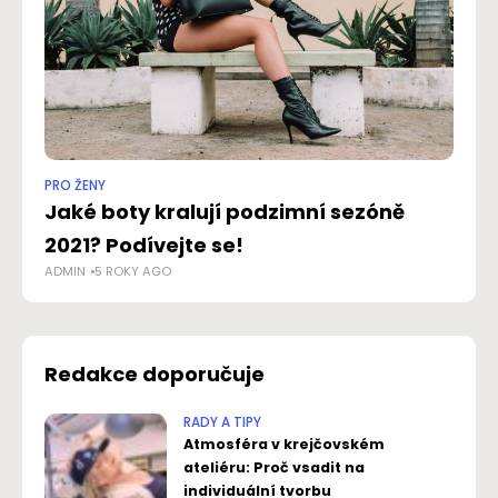
PRO ŽENY
RAD
Jaké boty kralují podzimní sezóně
S
AD
2021? Podívejte se!
ADMIN
5 ROKY AGO
Redakce doporučuje
RADY A TIPY
Atmosféra v krejčovském
ateliéru: Proč vsadit na
individuální tvorbu