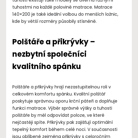
tuhosti existují také modely se dvěma různými
tuhostmi na každé polovině matrace. Matrace
140×200 je také ideální volbou do menších ložnic,
kde by větší rozměry působily stísněně.
Polštáře a přikrývky –
nezbytní společníci
kvalitního spánku
Polštáře a přikrývky hrají nezastupitelnou roli v
celkovém komfortu spánku. Kvalitní polštář
poskytuje správnou oporu krční páteři a doplňuje
funkci matrace. Výběr správné výšky a tuhosti
polštáře by měl odpovídat poloze, ve které
nejčastěji spíte. Přikrývky pak zajišťují optimální
tepelný komfort během celé noci. V současnosti
jsou oblíbené zejména přikrývky s celoročním