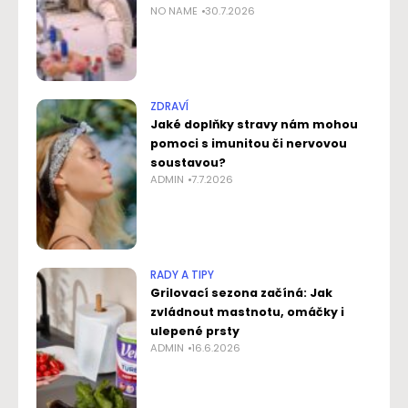
NO NAME
30.7.2026
ZDRAVÍ
Jaké doplňky stravy nám mohou
pomoci s imunitou či nervovou
soustavou?
ADMIN
7.7.2026
RADY A TIPY
Grilovací sezona začíná: Jak
zvládnout mastnotu, omáčky i
ulepené prsty
ADMIN
16.6.2026