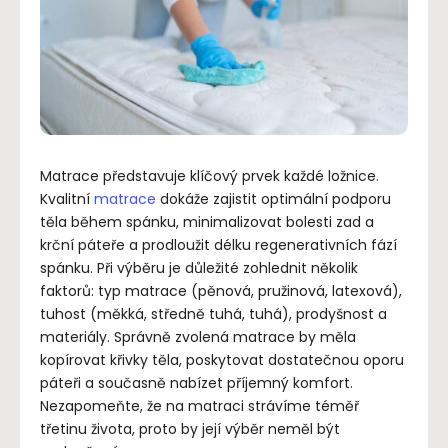
Matrace představuje klíčový prvek každé ložnice.
Kvalitní
matrace
dokáže zajistit optimální podporu
těla během spánku, minimalizovat bolesti zad a
krční páteře a prodloužit délku regenerativních fází
spánku. Při výběru je důležité zohlednit několik
faktorů: typ matrace (pěnová, pružinová, latexová),
tuhost (měkká, středně tuhá, tuhá), prodyšnost a
materiály. Správně zvolená matrace by měla
kopírovat křivky těla, poskytovat dostatečnou oporu
páteři a současně nabízet příjemný komfort.
Nezapomeňte, že na matraci strávíme téměř
třetinu života, proto by její výběr neměl být