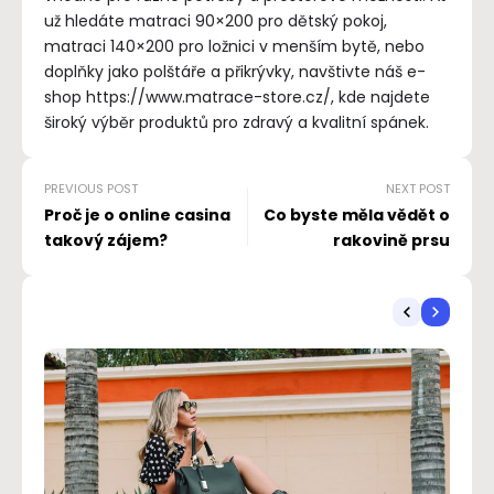
už hledáte matraci 90×200 pro dětský pokoj,
matraci 140×200 pro ložnici v menším bytě, nebo
doplňky jako polštáře a přikrývky, navštivte náš e-
shop https://www.matrace-store.cz/, kde najdete
široký výběr produktů pro zdravý a kvalitní spánek.
PREVIOUS POST
NEXT POST
Proč je o online casina
Co byste měla vědět o
takový zájem?
rakovině prsu