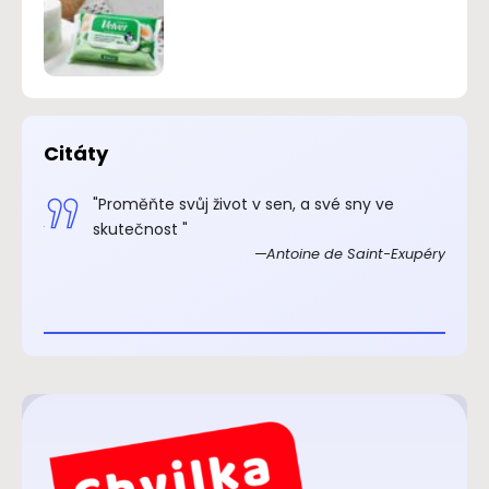
Citáty
.“
"Proměňte svůj život v sen, a své sny ve
xupéry
skutečnost "
Antoine de Saint-Exupéry