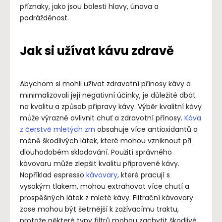
příznaky, jako jsou bolesti hlavy, únava a
podrážděnost.
Jak si užívat kávu zdravě
Abychom si mohli užívat zdravotní přínosy kávy a
minimalizovali její negativní účinky, je důležité dbát
na kvalitu a způsob přípravy kávy. Výběr kvalitní kávy
může výrazně ovlivnit chuť a zdravotní přínosy.
Káva
z čerstvě mletých zrn
obsahuje více antioxidantů a
méně škodlivých látek, které mohou vzniknout při
dlouhodobém skladování. Použití správného
kávovaru může zlepšit kvalitu připravené kávy.
Například espresso
kávovary
, které pracují s
vysokým tlakem, mohou extrahovat více chutí a
prospěšných látek z mleté kávy. Filtrační kávovary
zase mohou být šetrnější k zažívacímu traktu,
protože některé typy filtrů mohou zachytit škodlivé