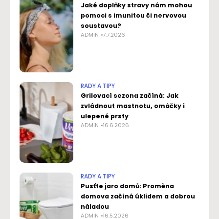
Jaké doplňky stravy nám mohou
pomoci s imunitou či nervovou
soustavou?
ADMIN
7.7.2026
RADY A TIPY
Grilovací sezona začíná: Jak
zvládnout mastnotu, omáčky i
ulepené prsty
ADMIN
16.6.2026
RADY A TIPY
Pusťte jaro domů: Proměna
domova začíná úklidem a dobrou
náladou
ADMIN
16.5.2026