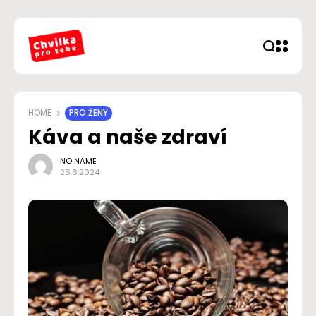
HOME
PRO ŽENY
Káva a naše zdraví
NO NAME
26.6.2024