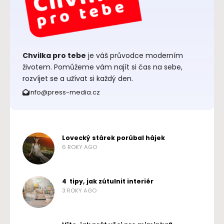
Chvilka pro tebe
je váš průvodce moderním
životem. Pomůžeme vám najít si čas na sebe,
rozvíjet se a užívat si každý den.
info@press-media.cz
Lovecký stárek porúbal hájek
6 ROKY AGO
4 tipy, jak zútulnit interiér
3 ROKY AGO