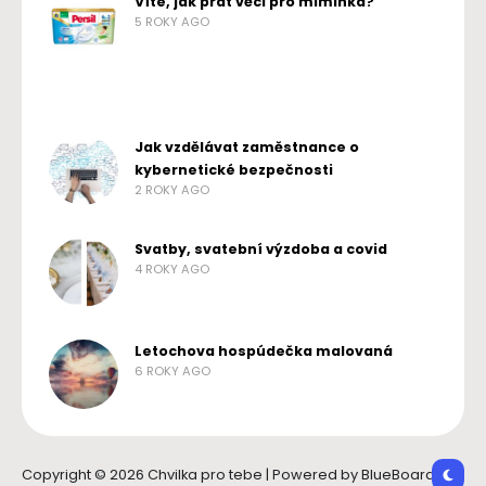
Víte, jak prát věci pro miminka?
5 ROKY AGO
Jak vzdělávat zaměstnance o
kybernetické bezpečnosti
2 ROKY AGO
Svatby, svatební výzdoba a covid
4 ROKY AGO
Letochova hospúdečka malovaná
6 ROKY AGO
Copyright © 2026 Chvilka pro tebe | Powered by BlueBoard.