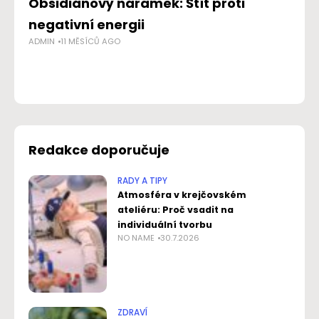
Obsidiánový náramek: Štít proti
Le
negativní energii
n
ADMIN
11 MĚSÍCŮ AGO
j
c
NO
Redakce doporučuje
RADY A TIPY
Atmosféra v krejčovském
ateliéru: Proč vsadit na
individuální tvorbu
NO NAME
30.7.2026
ZDRAVÍ