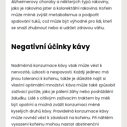
Alzheimerovy choroby a některých typů rakoviny,
jako je rakovina jater a kolorektální rakovina. Kofein
může mírně zvýšit metabolismus a podpořit
spalování tuků, což může být výhodné pro lidi, kteří
se snaží zhubnout nebo si udržet zdravou váhu.
Negativní účinky kávy
Nadměrná konzumace kávy však může vést k
nervozitě, úzkosti a nespavosti. Každý jedinec má
jinou toleranci k kofeinu, takže je důležité najít si
vlastní optimální množství. Káva může také způsobit
zažívací potíže, jako je pálení žáhy nebo podráždění
žaludku. Lidé s citlivým zažívacím traktem by měli
být opatrní a možná zvážit konzumaci méně
kyselých druhů kávy. Pravidelná konzumace kávy
může rovněž vést k závislosti na kofeinu. Při náhlém
vysazení kofeinu mohou nastat abstinenční