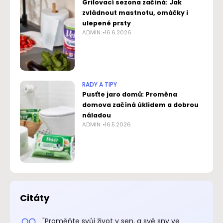
Grilovací sezona začíná: Jak
zvládnout mastnotu, omáčky i
ulepené prsty
ADMIN
16.6.2026
RADY A TIPY
Pusťte jaro domů: Proměna
domova začíná úklidem a dobrou
náladou
ADMIN
16.5.2026
Citáty
.“
"Proměňte svůj život v sen, a své sny ve