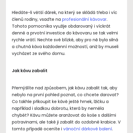
Hledáte-li větší dárek, na který se skládá třeba i víc
členů rodiny, vsaďte na
profesionální kávovar
.
Tohoto pomocníka využije obdarovaný i víckrát
denně a prvotní investice do kávovaru se tak velmi
rychle vrátí. Nechte své blízké, aby pro ně byla silná
a chutná káva každodenní možností, aniž by museli
vycházet ze svého domu.
Jak kávu zabalit
Přemýšlíte nad způsobem, jak kávu zabalit tak, aby
nebylo na první pohled poznat, co chcete darovat?
Co takhle přikoupit ke kávě ještě hrnek, lžičku a
například i sladkou dobrotu, která by neměla
chybět? Kávu můžete aranžovat do koše s dalšími
potravinami, ale také ji zabalit do ozdobné krabice. V
tomto případě oceníte i
vánoční dárkové balení
.