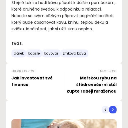
Stejně tak se hodí kávu přibalit k dalším pomůckám,
které druhého svedou k odpočinku a relaxaci.
Nebojte se svým blízkým připravit originální balíček,
který bude obsahovat kávu, knihu, teplou deku a
svíčku. Ideální set, jak si užít zimu naplno.
TAGS:
dárek
kapsle
kávovar
zrnková káva
PREVIOUS POST
NEXT POST
Jak investovat své
Mořskou rybu na
finance
štědrovečerní stůl
kupte raději mraženou