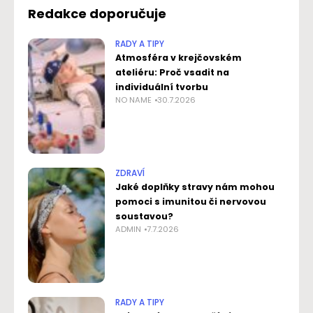
Redakce doporučuje
RADY A TIPY
Atmosféra v krejčovském
ateliéru: Proč vsadit na
individuální tvorbu
NO NAME
30.7.2026
ZDRAVÍ
Jaké doplňky stravy nám mohou
pomoci s imunitou či nervovou
soustavou?
ADMIN
7.7.2026
RADY A TIPY