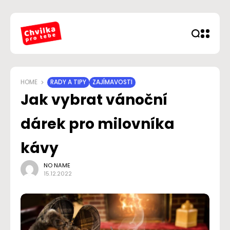
HOME
RADY A TIPY
ZAJÍMAVOSTI
Jak vybrat vánoční
dárek pro milovníka
kávy
NO NAME
15.12.2022