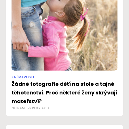
ZAJÍMAVOSTI
RAD
Žádné fotografie dětí na stole a tajné
St
těhotenství. Proč některé ženy skrývají
k
NO
mateřství?
NO NAME
6 ROKY AGO