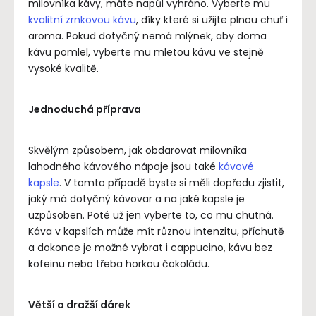
milovníka kávy, máte napůl vyhráno. Vyberte mu
kvalitní zrnkovou kávu
, díky které si užijte plnou chuť i
aroma. Pokud dotyčný nemá mlýnek, aby doma
kávu pomlel, vyberte mu mletou kávu ve stejně
vysoké kvalitě.
Jednoduchá příprava
Skvělým způsobem, jak obdarovat milovníka
lahodného kávového nápoje jsou také
kávové
kapsle
. V tomto případě byste si měli dopředu zjistit,
jaký má dotyčný kávovar a na jaké kapsle je
uzpůsoben. Poté už jen vyberte to, co mu chutná.
Káva v kapslích může mít různou intenzitu, příchutě
a dokonce je možné vybrat i cappucino, kávu bez
kofeinu nebo třeba horkou čokoládu.
Větší a dražší dárek