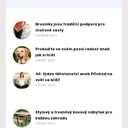
Brusinky jsou tradiční podpora pro
močové cesty
1 ROKEM AGO
Probuďte ve svém psovi radost aneb
jak si hrát
3 ROKY AGO
40. týden těhotenství aneb Příchod na
svět se blíží!
3 ROKY AGO
Stylový a trvanlivý kovový nábytek pro
každou zahradu
2 ROKY AGO