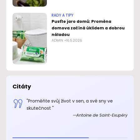
RADY A TIPY
Pusťte jaro domů: Proměna
domova začíná úklidem a dobrou
náladou
ADMIN
16.5.2026
Citáty
.“
"Proměňte svůj život v sen, a své sny ve
xupéry
skutečnost "
Antoine de Saint-Exupéry