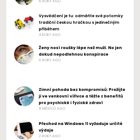
6 ROKY AGO
Vysvědčení je tu: odměňte své potomky
tradiční českou hračkou s jedinečným
příběhem
4 ROKY AGO
Ženy nosí roušky lépe než muži. No jen
dokud nepodlehnou konspirace
6 ROKY AGO
Zimní pohoda bez kompromisů: Prožijte
ji ve venkovní vířivce a těžte z benefitů
pro psychické i fyzické zdraví
8 MĚSÍCŮ AGO
Přechod na Windows 11 vyžaduje určité
výdaje
2 ROKY AGO