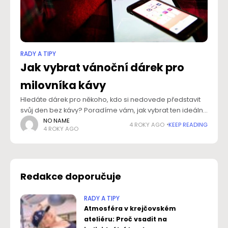
RADY A TIPY
Jak vybrat vánoční dárek pro
milovníka kávy
Hledáte dárek pro někoho, kdo si nedovede představit
svůj den bez kávy? Poradíme vám, jak vybrat ten ideální.
Překvapte své blízké, rodinu a kamarády. Nebojte se
NO NAME
4 ROKY AGO
KEEP READING
4 ROKY AGO
udělat radost i kolegům
Redakce doporučuje
RADY A TIPY
Atmosféra v krejčovském
ateliéru: Proč vsadit na