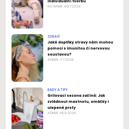
individuální tvorbu
NO NAME
30.7.2026
ZDRAVÍ
Jaké doplňky stravy nám mohou
pomoci s imunitou či nervovou
soustavou?
ADMIN
7.7.2026
RADY A TIPY
Grilovací sezona začíná: Jak
zvládnout mastnotu, omáčky i
ulepené prsty
ADMIN
16.6.2026