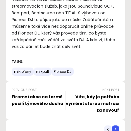
streamovacích služeb, jako jsou SoundCloud GO+,
Beatport, Beatsource nbo TIDAL. S výbavou od
Pioneer DJ to půjde jako po másle. Začátečníkům
můžeme také více než doporučit online průvodce
od Pioneer DJ, který vás provede tím, co byste
každopádně měli vědět ze světa DJ. A kdo ví, třeba
vás za pár let bude znát celý svět.
TAGS:
mikrofony
mixpult
Pioneer DJ
PREVIOUS POST
NEXT POST
Firemní akce na farmě
Víte, kdy je potřeba
posílí týmového ducha
vyměnit starou matraci
za novou?