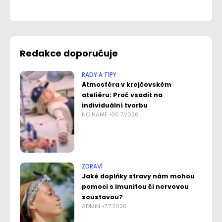
Redakce doporučuje
RADY A TIPY
Atmosféra v krejčovském
ateliéru: Proč vsadit na
individuální tvorbu
NO NAME
30.7.2026
ZDRAVÍ
Jaké doplňky stravy nám mohou
pomoci s imunitou či nervovou
soustavou?
ADMIN
7.7.2026