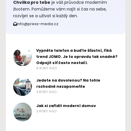
Chvilka pro tebe
je váš průvodce moderním
životem. Pomůžeme vám najít si čas na sebe,
rozvíjet se a užívat si každý den.
info@press-media.cz
Vypněte telefon a buďte šťastní, říká
trend JOMO. Je to opravdu tak snadné?
Odpojit síť často nestačí.
6 ROKY AGO
Jedete na dovolenou? Na tohle
rozhodně nezapomeňte
4 ROKY AGO
Jak si zařídit moderní domov
2 ROKY AGO