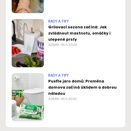
RADY A TIPY
Grilovací sezona začíná: Jak
zvládnout mastnotu, omáčky i
ulepené prsty
ADMIN
16.6.2026
RADY A TIPY
Pusťte jaro domů: Proměna
domova začíná úklidem a dobrou
náladou
ADMIN
16.5.2026