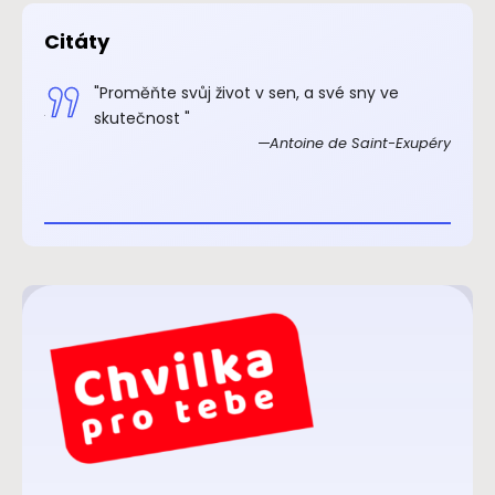
Citáty
.“
"Proměňte svůj život v sen, a své sny ve
xupéry
skutečnost "
Antoine de Saint-Exupéry