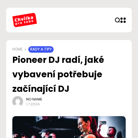
HOME
RADY A TIPY
Pioneer DJ radí, jaké
vybavení potřebuje
začínající DJ
NO NAME
1.7.2024