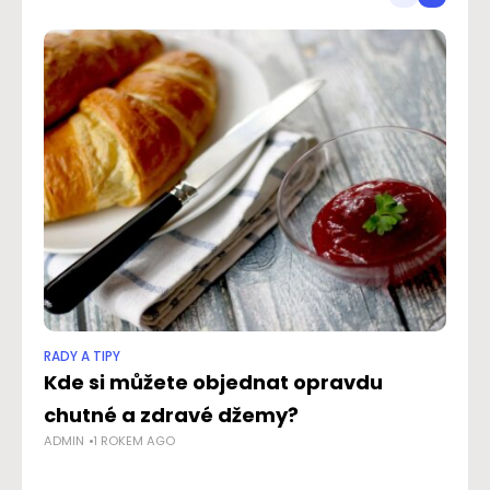
RADY A TIPY
RAD
Kde si můžete objednat opravdu
S
AD
chutné a zdravé džemy?
ADMIN
1 ROKEM AGO