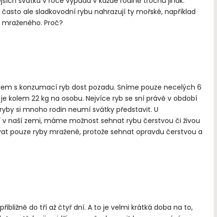
jších svátků v roce vypadá v každé rodině trochu jinak.
 často ale sladkovodní rybu nahrazují ty mořské, například
rat mraženého. Proč?
rem s konzumací ryb dost pozadu. Sníme pouze necelých 6
e kolem 22 kg na osobu. Nejvíce ryb se sní právě v období
 ryby si mnoho rodin neumí svátky představit. U
„Co dává smysl životu, dává
tví v naší zemi, máme možnost sehnat rybu čerstvou či živou
i smrti.“
vat pouze ryby mražené, protože sehnat opravdu čerstvou a
Antoine de Saint-
bližně do tří až čtyř dní. A to je velmi krátká doba na to,