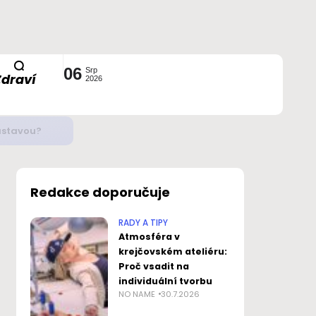
06
Srp
Zdraví
2026
ustavou?
Redakce doporučuje
RADY A TIPY
Atmosféra v
krejčovském ateliéru:
Proč vsadit na
individuální tvorbu
NO NAME
30.7.2026