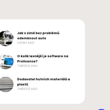
ADMIN
1 ROKEM AGO
Jak v zimě bez problémů
odemknout auto
3 ROKY AGO
O kolik levnější je software na
Prolicence?
7 MĚSÍCŮ AGO
Dodavatel hutních materiálů a
plastů
7 MĚSÍCŮ AGO