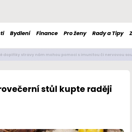
ti
Bydlení
Finance
Pro ženy
Rady a Tipy
é doplňky stravy nám mohou pomoci s imunitou či nervovou so
ovečerní stůl kupte raději