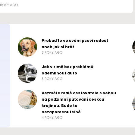
 ROKY AGO
Probuďte ve svém psovi radost
aneb jak si hrát
3 ROKY AGO
Jak v zimě bez problémů
odemknout auto
3 ROKY AGO
Vezměte malé cestovatele s sebou
na podzimní putování českou
krajinou. Bude to
nezapomenutelné
4 ROKY AGO