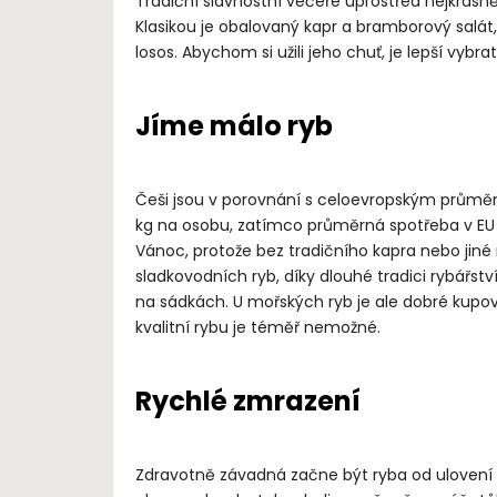
Tradiční slavnostní večeře uprostřed nejkrásně
Klasikou je obalovaný kapr a bramborový salát,
losos. Abychom si užili jeho chuť, je lepší vyb
Jíme málo ryb
Češi jsou v porovnání s celoevropským průmě
kg na osobu, zatímco průměrná spotřeba v EU j
Vánoc, protože bez tradičního kapra nebo jiné
sladkovodních ryb, díky dlouhé tradici rybářs
na sádkách. U mořských ryb je ale dobré kupo
kvalitní rybu je téměř nemožné.
Rychlé zmrazení
Zdravotně závadná začne být ryba od ulovení při