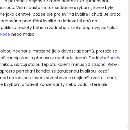
l. Je potřeba ji nejdříve z moře dopravit ke zpracování,
bchodu. Velmi často se tak setkáme s rybami, které byly
ko čerstvé, což se ale projeví na kvalitě i chuti. Je proto
 zachována prvotřídní kvalita a dodavatel dbá na
 poklesu teploty během žádného z kroku dopravy, což platí
ovoce
nebo maso.
 volbou nechat si mražené jídlo dovézt až domů, protože se
í při manipulaci a přenosu z obchodu domů. Dodávky
Family
ikou, udržuji stálou teplotu kolem mínus 30 stupňů. Ryby i
aprosto perfektní kondici se zaručenou kvalitou. Rozdíl
na lodi po ulovení si zachová tu nejlepší kvalitu i chuť,
né k rybám přidávat konzervanty nebo vodu, které ale