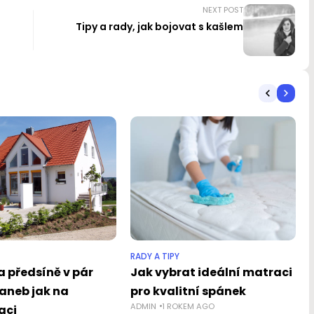
NEXT POST
Tipy a rady, jak bojovat s kašlem
RADY A TIPY
 předsíně v pár
Jak vybrat ideální matraci
 aneb jak na
pro kvalitní spánek
ADMIN
1 ROKEM AGO
aci