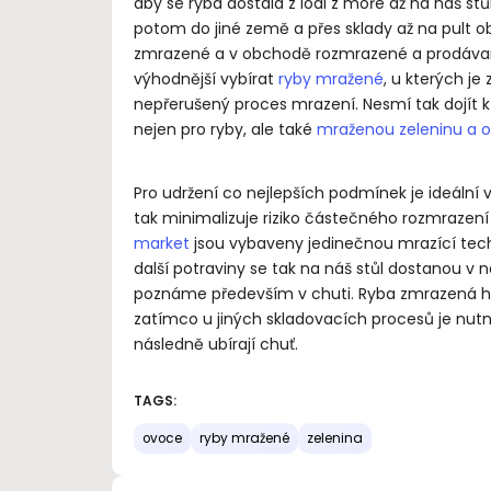
aby se ryba dostala z lodi z moře až na náš stů
potom do jiné země a přes sklady až na pult o
zmrazené a v obchodě rozmrazené a prodávané ja
výhodnější vybírat
ryby mražené
, u kterých je
nepřerušený proces mrazení. Nesmí tak dojít k
nejen pro ryby, ale také
mraženou zeleninu a 
Pro udržení co nejlepších podmínek je ideální
tak minimalizuje riziko částečného rozmrazen
market
jsou vybaveny jedinečnou mrazící techn
další potraviny se tak na náš stůl dostanou v n
poznáme především v chuti. Ryba zmrazená hned 
zatímco u jiných skladovacích procesů je nut
následně ubírají chuť.
TAGS:
ovoce
ryby mražené
zelenina