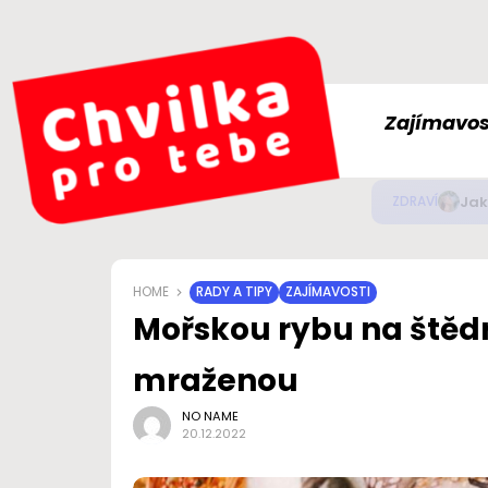
Zajímavos
Jak
ZDRAVÍ
HOME
RADY A TIPY
ZAJÍMAVOSTI
Mořskou rybu na štědr
mraženou
NO NAME
20.12.2022