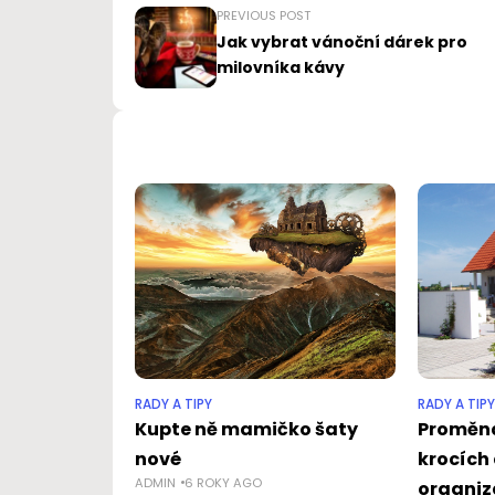
PREVIOUS POST
Jak vybrat vánoční dárek pro
milovníka kávy
RADY A TIPY
RADY A TIPY
Kupte ně mamičko šaty
Proměna
nové
krocích
ADMIN
6 ROKY AGO
organiz