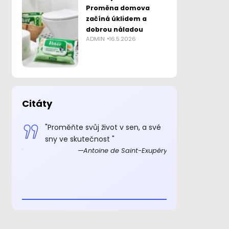
Proměna domova
začíná úklidem a
dobrou náladou
ADMIN
16.5.2026
Citáty
 smysl
"Proměňte svůj život v sen, a své
„Důkazem, 
sny ve skutečnost "
skutečně ex
Exupéry
Antoine de Saint-Exupéry
rozkošný, ž
beránka. C
je to důkaz,