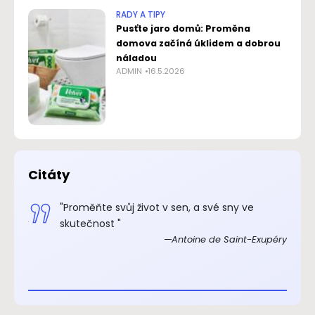
RADY A TIPY
Pusťte jaro domů: Proměna
domova začíná úklidem a dobrou
náladou
ADMIN
16.5.2026
Citáty
.“
"Proměňte svůj život v sen, a své sny ve
xupéry
skutečnost "
Antoine de Saint-Exupéry