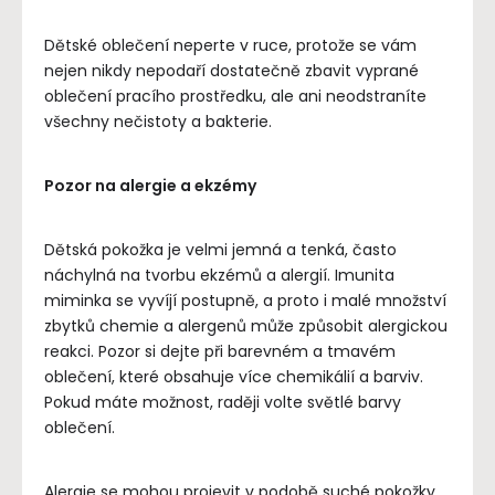
Dětské oblečení neperte v ruce, protože se vám
nejen nikdy nepodaří dostatečně zbavit vyprané
oblečení pracího prostředku, ale ani neodstraníte
všechny nečistoty a bakterie.
Pozor na alergie a ekzémy
Dětská pokožka je velmi jemná a tenká, často
náchylná na tvorbu ekzémů a alergií. Imunita
miminka se vyvíjí postupně, a proto i malé množství
zbytků chemie a alergenů může způsobit alergickou
reakci. Pozor si dejte při barevném a tmavém
oblečení, které obsahuje více chemikálií a barviv.
Pokud máte možnost, raději volte světlé barvy
oblečení.
Alergie se mohou projevit v podobě suché pokožky,