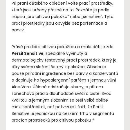
Při praní dětského oblečení volte prací prostředky,
které jsou určeny přesně na to. Poznáte je podle
nápisu „pro citlivou pokožku“ nebo „sensitive“. Tyto
prací prostředky jsou obvykle bez parfemace a
barviv.
Právě pro lidi s citlivou pokožkou a malé děti je zde
Persil Sensitive
, speciálně vyvinutý a
dermatologicky testovaný prací prostředek, který je
díky svému složení šetrný k pokožce. Obsahuje
pouze přírodní ingredience bez barviv a konzervantů
a doplňuje ho hypoalergenní parfém s jemnou vůní
Aloe Vera. Účinně odstraňuje skvrny, a přitom
zanechává prádlo dlouhodobě svěží a čisté. Svou
kvalitou a jemným složením se těší velké oblibě
mezi spotřebiteli, což potvrzuje i fakt, že Persil
Sensitive je jedničkou na českém trhu v segmentu
pracích prostředků pro citlivou pokožku *