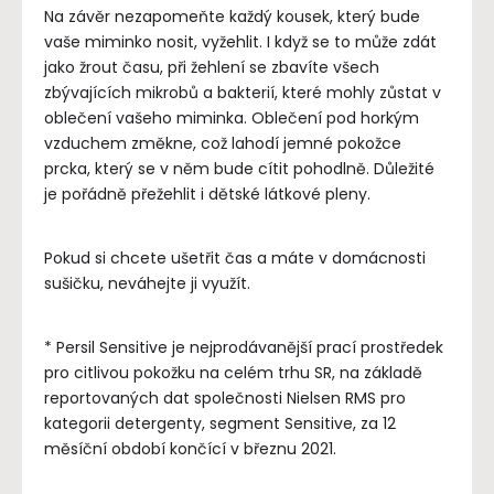
Na závěr nezapomeňte každý kousek, který bude
vaše miminko nosit, vyžehlit. I když se to může zdát
jako žrout času, při žehlení se zbavíte všech
zbývajících mikrobů a bakterií, které mohly zůstat v
oblečení vašeho miminka. Oblečení pod horkým
vzduchem změkne, což lahodí jemné pokožce
prcka, který se v něm bude cítit pohodlně. Důležité
je pořádně přežehlit i dětské látkové pleny.
Pokud si chcete ušetřit čas a máte v domácnosti
sušičku, neváhejte ji využít.
* Persil Sensitive je nejprodávanější prací prostředek
pro citlivou pokožku na celém trhu SR, na základě
reportovaných dat společnosti Nielsen RMS pro
kategorii detergenty, segment Sensitive, za 12
měsíční období končící v březnu 2021.