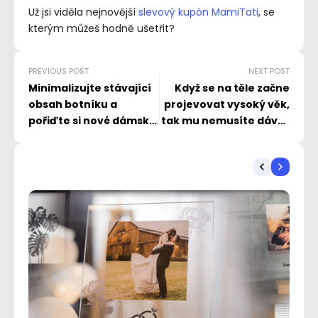
Už jsi viděla nejnovější
slevový kupón MamiTati
, se
kterým můžeš hodně ušetřit?
PREVIOUS POST
NEXT POST
Minimalizujte stávající
Když se na těle začne
obsah botníku a
projevovat vysoký věk,
pořiďte si nové dámské,
tak mu nemusíte dávat
pánské a dětské boty
další šanci