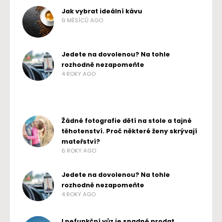
Jak vybrat ideální kávu
9 MĚSÍCŮ AGO
Jedete na dovolenou? Na tohle
rozhodně nezapomeňte
4 ROKY AGO
Žádné fotografie dětí na stole a tajné
těhotenství. Proč některé ženy skrývají
mateřství?
6 ROKY AGO
Jedete na dovolenou? Na tohle
rozhodně nezapomeňte
4 ROKY AGO
I nefunkční vůz je snadné prodat