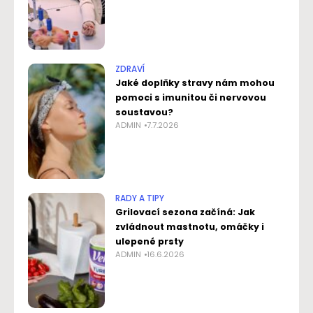
ZDRAVÍ
Jaké doplňky stravy nám mohou
pomoci s imunitou či nervovou
soustavou?
ADMIN
7.7.2026
RADY A TIPY
Grilovací sezona začíná: Jak
zvládnout mastnotu, omáčky i
ulepené prsty
ADMIN
16.6.2026