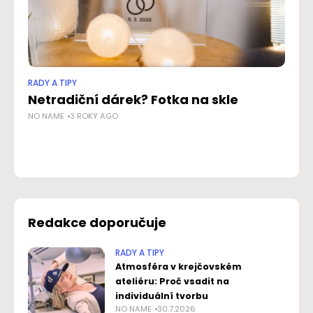
RADY A TIPY
RAD
Netradiční dárek? Fotka na skle
At
NO NAME
3 ROKY AGO
Pr
NO
Redakce doporučuje
RADY A TIPY
Atmosféra v krejčovském
ateliéru: Proč vsadit na
individuální tvorbu
NO NAME
30.7.2026