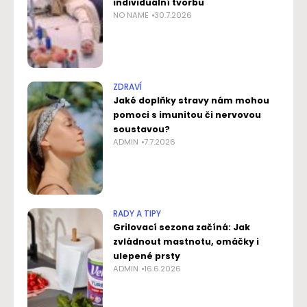
individuální tvorbu
NO NAME
30.7.2026
ZDRAVÍ
Jaké doplňky stravy nám mohou
pomoci s imunitou či nervovou
soustavou?
ADMIN
7.7.2026
RADY A TIPY
Grilovací sezona začíná: Jak
zvládnout mastnotu, omáčky i
ulepené prsty
ADMIN
16.6.2026