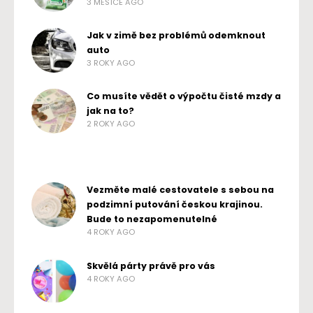
3 MĚSÍCE AGO
Jak v zimě bez problémů odemknout
auto
3 ROKY AGO
Co musíte vědět o výpočtu čisté mzdy a
jak na to?
2 ROKY AGO
Vezměte malé cestovatele s sebou na
podzimní putování českou krajinou.
Bude to nezapomenutelné
4 ROKY AGO
Skvělá párty právě pro vás
4 ROKY AGO