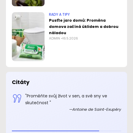
RADY A TIPY
Pusťte jaro domů: Proměna
domova začíná úklidem a dobrou
náladou
ADMIN
16.5.2026
Citáty
.“
"Proměňte svůj život v sen, a své sny ve
xupéry
skutečnost "
Antoine de Saint-Exupéry