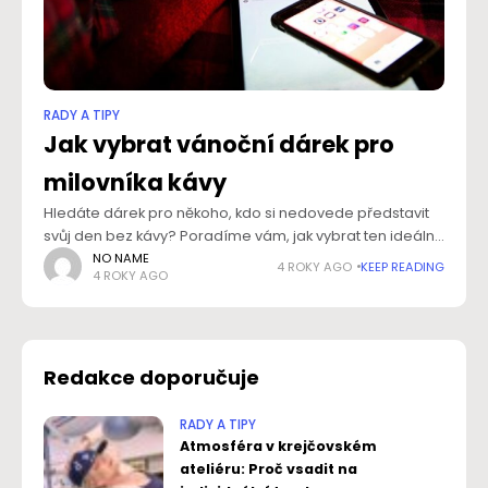
RADY A TIPY
Jak vybrat vánoční dárek pro
milovníka kávy
Hledáte dárek pro někoho, kdo si nedovede představit
svůj den bez kávy? Poradíme vám, jak vybrat ten ideální.
Překvapte své blízké, rodinu a kamarády. Nebojte se
NO NAME
4 ROKY AGO
KEEP READING
4 ROKY AGO
udělat radost i kolegům
Redakce doporučuje
RADY A TIPY
Atmosféra v krejčovském
ateliéru: Proč vsadit na