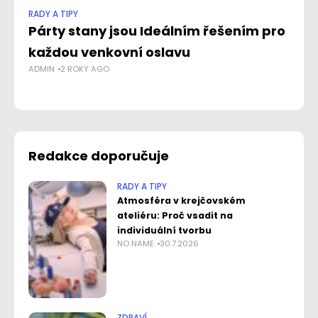
RADY A TIPY
RAD
Párty stany jsou Ideálním řešením pro
Po
každou venkovní oslavu
hr
ADMIN
2 ROKY AGO
l
NO
Redakce doporučuje
RADY A TIPY
Atmosféra v krejčovském
ateliéru: Proč vsadit na
individuální tvorbu
NO NAME
30.7.2026