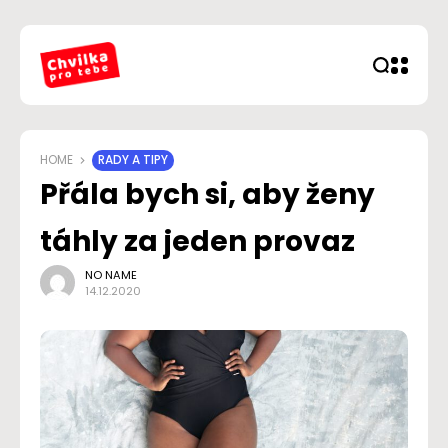
HOME
RADY A TIPY
Přála bych si, aby ženy
táhly za jeden provaz
NO NAME
14.12.2020