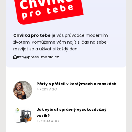
Chvilka pro tebe
je váš průvodce moderním
životem. Pomůžeme vám najít si čas na sebe,
rozvíjet se a užívat si každý den.
info@press-media.cz
Párty s přáteli v kostýmech a maskách
4 ROKY AGO
Jak vybrat správný vysokozdvižný
vozík?
1 ROKEM AGO