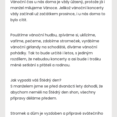
Vánoční čas u nás doma je vždy úžasný, protože já i
manžel milujeme Vánoce. Jelikož vánoční koncerty
vždy začínali už začátkem prosince, i u nás doma to
bylo cítit.
Pouštíme vánoční hudbu, zpíváme si, uklízíme,
vaříme, pečeme, zdobíme stromeček, vyrábíme
vánoční girlandy na schodiště, díváme vánoční
pohádky. Tak to bude určitě i letos, s jediným
rozdílem, že nebudou koncerty a asi bude i trošku
méně setkání s přáteli a rodinou.
Jak vypadá váš Štědrý den?
S manželem jsme se před dvanácti lety dohodli, že
abychom neměli na Štědrý den shon, všechny
přípravy děláme předem.
Stromek a dům je vyzdoben a přípravě svátečního