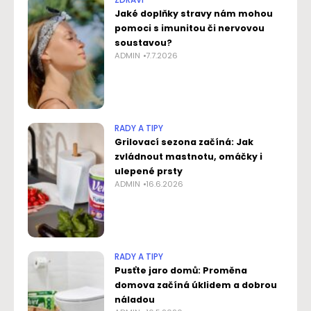
ZDRAVÍ
Jaké doplňky stravy nám mohou
pomoci s imunitou či nervovou
soustavou?
ADMIN
7.7.2026
RADY A TIPY
Grilovací sezona začíná: Jak
zvládnout mastnotu, omáčky i
ulepené prsty
ADMIN
16.6.2026
RADY A TIPY
Pusťte jaro domů: Proměna
domova začíná úklidem a dobrou
náladou