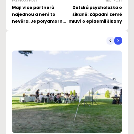
PREVIOUS POST
NEXT POST
Mají více partnerů
Dětská psycholožka o
najednou a není to
šikaně: Západní země
nevěra. Je polyamorní
mluví o epidemii šikany
budoucnost vztahů?
Monogamie má
lákavou konkurenci.