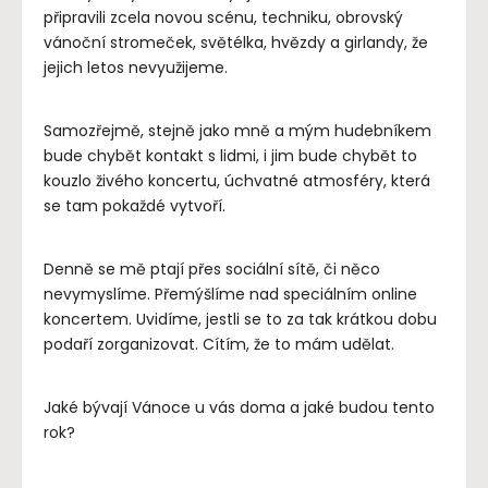
připravili zcela novou scénu, techniku, obrovský
vánoční stromeček, světélka, hvězdy a girlandy, že
jejich letos nevyužijeme.
Samozřejmě, stejně jako mně a mým hudebníkem
bude chybět kontakt s lidmi, i jim bude chybět to
kouzlo živého koncertu, úchvatné atmosféry, která
se tam pokaždé vytvoří.
Denně se mě ptají přes sociální sítě, či něco
nevymyslíme. Přemýšlíme nad speciálním online
koncertem. Uvidíme, jestli se to za tak krátkou dobu
podaří zorganizovat. Cítím, že to mám udělat.
Jaké bývají Vánoce u vás doma a jaké budou tento
rok?