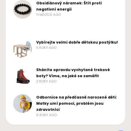
Obsidiánový náramek: Štít proti
negativní energii
11 MĚSÍCŮ AGO
Vybírejte velmi dobře dětskou postýlku!
5 ROKY AGO
Sháníte opravdu vychytané trekové
boty? Víme, na jaké se zaměřit
2 ROKY AGO
Odbornice na předčasně narozené děti:
Matky umí pomoci, problém jsou
zdravotníci
6 ROKY AGO