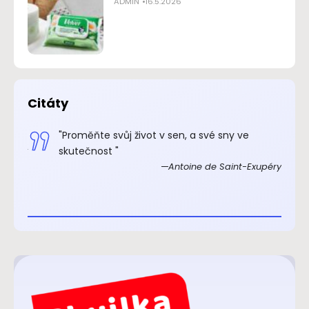
ADMIN
16.5.2026
Citáty
.“
"Proměňte svůj život v sen, a své sny ve
xupéry
skutečnost "
Antoine de Saint-Exupéry