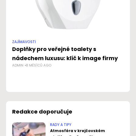
ZAJÍMAVOSTI
ZA
Doplňky pro veřejné toalety s
Po
nádechem luxusu: klíč k image firmy
o
ADMIN
8 MĚSÍCŮ AGO
Da
po
NO
Redakce doporučuje
RADY A TIPY
Atmosféra v krejčovském