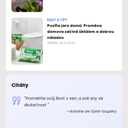
RADY A TIPY
Pusťte jaro domů: Proměna
domova začíná úklidem a dobrou
náladou
ADMIN
16.5.2026
Citáty
.“
"Proměňte svůj život v sen, a své sny ve
xupéry
skutečnost "
Antoine de Saint-Exupéry