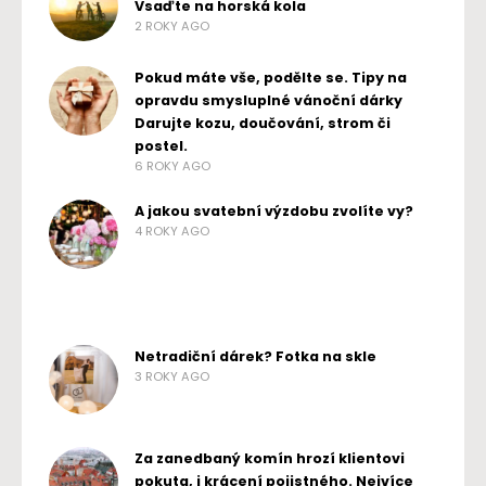
Vsaďte na horská kola
2 ROKY AGO
Pokud máte vše, podělte se. Tipy na
opravdu smysluplné vánoční dárky
Darujte kozu, doučování, strom či
postel.
6 ROKY AGO
A jakou svatební výzdobu zvolíte vy?
4 ROKY AGO
Netradiční dárek? Fotka na skle
3 ROKY AGO
Za zanedbaný komín hrozí klientovi
pokuta, i krácení pojistného. Nejvíce