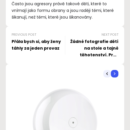
Často jsou agresory právě takové děti, které to
vnímají jako formu obrany a jsou raději těmi, které
šikanují, než těmi, které jsou šikanovány.
PREVIOUS POST
NEXT POST
Přála bych si, aby ženy
Žádné fotografie dětí
táhly za jeden provaz
na stole a tajné
těhotenství. Proč
některé ženy skrývají
mateřství?