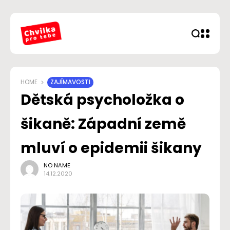
HOME
ZAJÍMAVOSTI
Dětská psycholožka o
šikaně: Západní země
mluví o epidemii šikany
NO NAME
14.12.2020