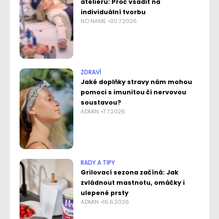
ateliéru: Proč vsadit na
individuální tvorbu
NO NAME
30.7.2026
ZDRAVÍ
Jaké doplňky stravy nám mohou
pomoci s imunitou či nervovou
soustavou?
ADMIN
7.7.2026
RADY A TIPY
Grilovací sezona začíná: Jak
zvládnout mastnotu, omáčky i
ulepené prsty
ADMIN
16.6.2026