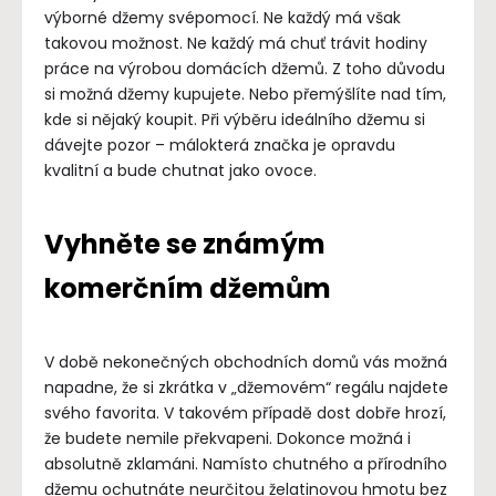
výborné džemy svépomocí. Ne každý má však
takovou možnost. Ne každý má chuť trávit hodiny
práce na výrobou domácích džemů. Z toho důvodu
si možná džemy kupujete. Nebo přemýšlíte nad tím,
kde si nějaký koupit. Při výběru ideálního džemu si
dávejte pozor – málokterá značka je opravdu
kvalitní a bude chutnat jako ovoce.
Vyhněte se známým
komerčním džemům
V době nekonečných obchodních domů vás možná
napadne, že si zkrátka v „džemovém“ regálu najdete
svého favorita. V takovém případě dost dobře hrozí,
že budete nemile překvapeni. Dokonce možná i
absolutně zklamáni. Namísto chutného a přírodního
džemu ochutnáte neurčitou želatinovou hmotu bez