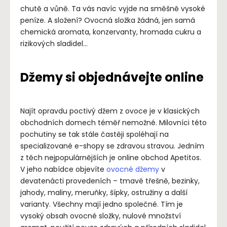
chutě a vůně. Ta vás navíc vyjde na směšně vysoké
peníze. A složení? Ovocná složka žádná, jen samá
chemická aromata, konzervanty, hromada cukru a
rizikových sladidel…
Džemy si objednávejte online
Najít opravdu poctivý džem z ovoce je v klasických
obchodních domech téměř nemožné. Milovníci této
pochutiny se tak stále častěji spoléhají na
specializované e-shopy se zdravou stravou. Jedním
z těch nejpopulárnějších je online obchod Apetitos.
V jeho nabídce objevíte
ovocné džemy
v
devatenácti provedeních – tmavé třešně, bezinky,
jahody, maliny, meruňky, šípky, ostružiny a další
varianty. Všechny mají jedno společné. Tím je
vysoký obsah ovocné složky, nulové množství