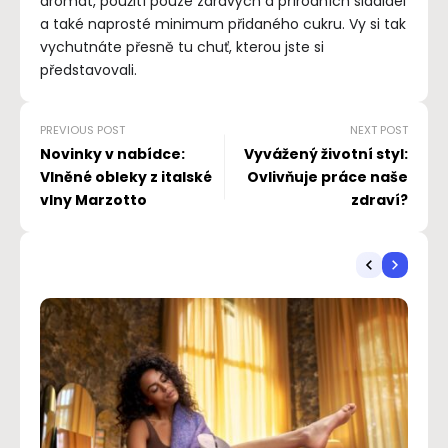
aromat, použití pouze zdravých a přírodních sladidel
a také naprosté minimum přidaného cukru. Vy si tak
vychutnáte přesně tu chuť, kterou jste si
představovali.
PREVIOUS POST
NEXT POST
Novinky v nabídce:
Vyvážený životní styl:
Vlněné obleky z italské
Ovlivňuje práce naše
vlny Marzotto
zdraví?