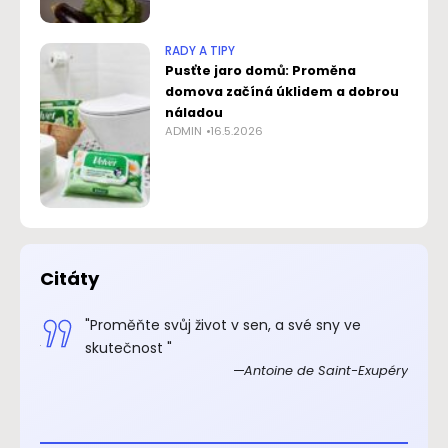
RADY A TIPY
Pusťte jaro domů: Proměna
domova začíná úklidem a dobrou
náladou
ADMIN
16.5.2026
Citáty
.“
"Proměňte svůj život v sen, a své sny ve
xupéry
skutečnost "
Antoine de Saint-Exupéry