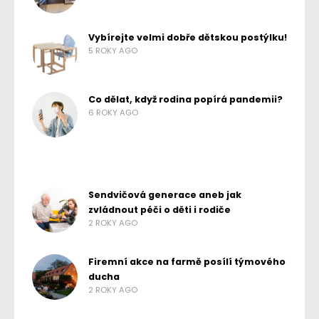
Vybírejte velmi dobře dětskou postýlku!
5 ROKY AGO
Co dělat, když rodina popírá pandemii?
6 ROKY AGO
Sendvičová generace aneb jak
zvládnout péči o děti i rodiče
2 ROKY AGO
Firemní akce na farmě posílí týmového
ducha
2 ROKY AGO