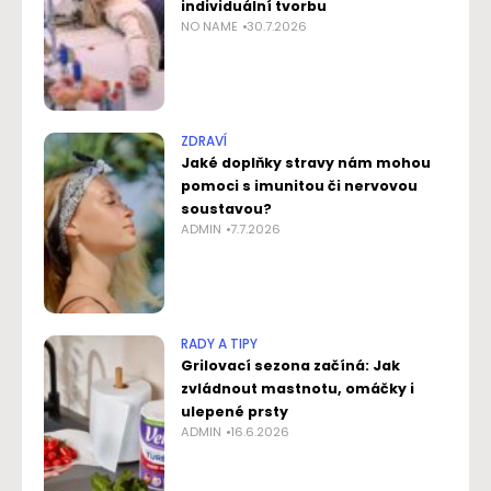
individuální tvorbu
NO NAME
30.7.2026
ZDRAVÍ
Jaké doplňky stravy nám mohou
pomoci s imunitou či nervovou
soustavou?
ADMIN
7.7.2026
RADY A TIPY
Grilovací sezona začíná: Jak
zvládnout mastnotu, omáčky i
ulepené prsty
ADMIN
16.6.2026