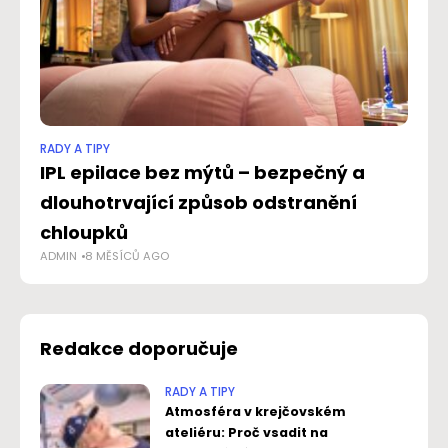
RADY A TIPY
RAD
IPL epilace bez mýtů – bezpečný a
Z
dlouhotrvající způsob odstranění
mu
AD
chloupků
ADMIN
8 MĚSÍCŮ AGO
Redakce doporučuje
RADY A TIPY
Atmosféra v krejčovském
ateliéru: Proč vsadit na