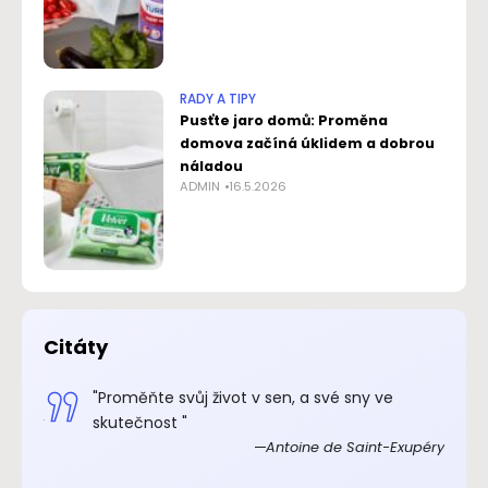
RADY A TIPY
Pusťte jaro domů: Proměna
domova začíná úklidem a dobrou
náladou
ADMIN
16.5.2026
Citáty
.“
"Proměňte svůj život v sen, a své sny ve
xupéry
skutečnost "
Antoine de Saint-Exupéry