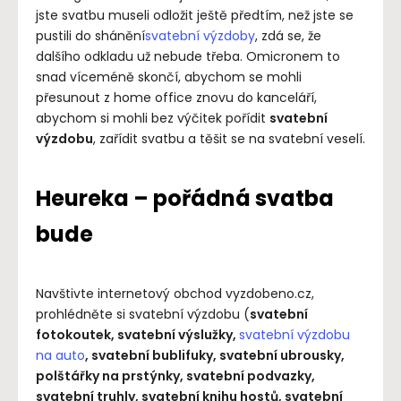
jste svatbu museli odložit ještě předtím, než jste se
pustili do shánění
svatební výzdoby
, zdá se, že
dalšího odkladu už nebude třeba. Omicronem to
snad víceméně skončí, abychom se mohli
přesunout z home office znovu do kanceláří,
abychom si mohli bez výčitek pořídit
svatební
výzdobu
, zařídit svatbu a těšit se na svatební veselí.
Heureka – pořádná svatba
bude
Navštivte internetový obchod vyzdobeno.cz,
prohlédněte si svatební výzdobu (
svatební
fotokoutek, svatební výslužky,
svatební výzdobu
na auto
, svatební bublifuky, svatební ubrousky,
polštářky na prstýnky, svatební podvazky,
svatební truhly, svatební knihu hostů, svatební