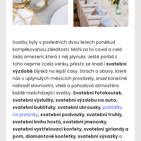
Svatby byly v posledních dvou letech poněkud
komplikovanou záležitostí. Mohl za to covid a celá
řada omezení, která z něj plynula. Ještě pořád z
toho nejsme zcela venku, přesto se snad i
svatební
výzdobě
blýská na lepší časy. Strach a obavy, které
nás v uplynulých měsících provázely, snad konečně
nahradí slavnostní, vřelá a pohodová atmosféra
každé nadcházející svatby.
Svatební fotokoutek,
svatební výslužky, svatební výzdobu na auto,
svatební bublifuky, svatební ubrousky,
polštářky
na prstýnky
, svatební podvazky, svatební truhly,
svatební knihu hostů, svatební jmenovky,
svatební vystřelovací konfety, svatební girlandy a
pom, diamantové konfetky, svatební vývazky
a