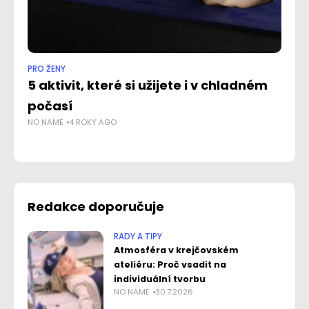
PRO ŽENY
RAD
5 aktivit, které si užijete i v chladném
P
počasí
ja
NO NAME
4 ROKY AGO
NO
Redakce doporučuje
RADY A TIPY
Atmosféra v krejčovském
ateliéru: Proč vsadit na
individuální tvorbu
NO NAME
30.7.2026