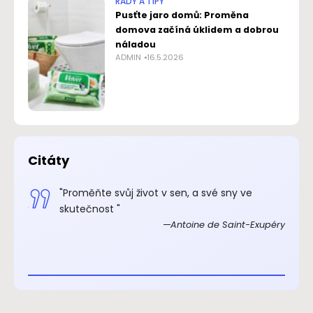
RADY A TIPY
Pusťte jaro domů: Proměna
domova začíná úklidem a dobrou
náladou
ADMIN
16.5.2026
Citáty
.“
"Proměňte svůj život v sen, a své sny ve
xupéry
skutečnost "
Antoine de Saint-Exupéry