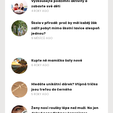
Vyzkoušejte podzimní aktivity a
zabavte své děti
4 ROKY AGO
Škola v přírodě: proč by měl každý žák
zažít pobyt mimo školní lavice alespoň
jednou?
9 MĚSÍCŮ AGO
Kupte ně mamičko šaty nové
6 ROKY AGO
Hledáte unikátní dárek? Vtipná trička
jsou trefou do černého
5 ROKY AGO
Ženy nosí roušky lépe než muži. No jen