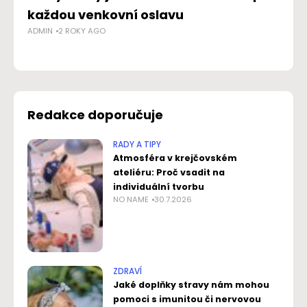
AD
každou venkovní oslavu
ADMIN
2 ROKY AGO
Redakce doporučuje
RADY A TIPY
Atmosféra v krejčovském
ateliéru: Proč vsadit na
individuální tvorbu
NO NAME
30.7.2026
ZDRAVÍ
Jaké doplňky stravy nám mohou
pomoci s imunitou či nervovou