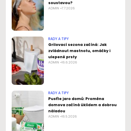
soustavou?
ADMIN
7.7.2026
RADY A TIPY
Grilovací sezona začíná: Jak
zvládnout mastnotu, omáčky i
ulepené prsty
ADMIN
16.6.2026
RADY A TIPY
Pusťte jaro domů: Proměna
domova začíná úklidem a dobrou
náladou
ADMIN
16.5.2026