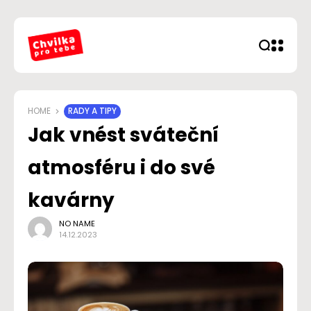
HOME
RADY A TIPY
Jak vnést sváteční
atmosféru i do své
kavárny
NO NAME
14.12.2023