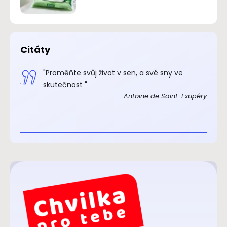
Citáty
.“
"Proměňte svůj život v sen, a své sny ve
xupéry
skutečnost "
Antoine de Saint-Exupéry