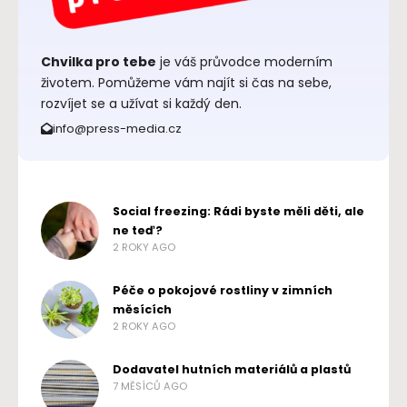
Chvilka pro tebe
je váš průvodce moderním
životem. Pomůžeme vám najít si čas na sebe,
rozvíjet se a užívat si každý den.
info@press-media.cz
Social freezing: Rádi byste měli děti, ale
ne teď?
2 ROKY AGO
Péče o pokojové rostliny v zimních
měsících
2 ROKY AGO
Dodavatel hutních materiálů a plastů
7 MĚSÍCŮ AGO