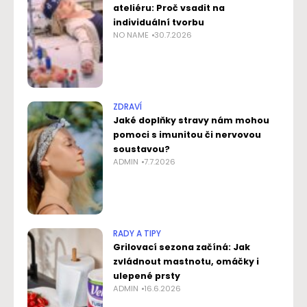
ateliéru: Proč vsadit na
individuální tvorbu
NO NAME
30.7.2026
ZDRAVÍ
Jaké doplňky stravy nám mohou
pomoci s imunitou či nervovou
soustavou?
ADMIN
7.7.2026
RADY A TIPY
Grilovací sezona začíná: Jak
zvládnout mastnotu, omáčky i
ulepené prsty
ADMIN
16.6.2026