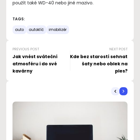
použít také WD-40 nebo jiné mazivo.
TAGS:
auto
autoklíč
imobilizér
PREVIOUS POST
NEXT POST
Jak vnést sváteční
Kde bez starostí sehnat
atmosféru i do své
šaty nebo oblek na
kavárny
ples?