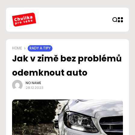
HOME
RADY A TIPY
Jak v zimě bez problémů
odemknout auto
NO NAME
28.12.2023