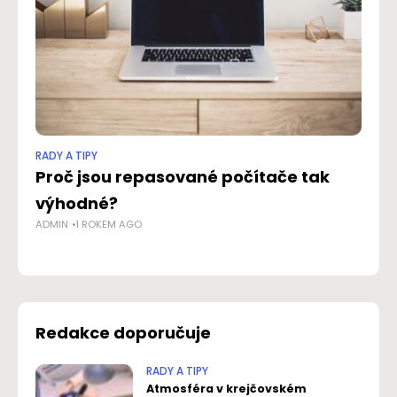
RADY A TIPY
RAD
Proč jsou repasované počítače tak
Mo
výhodné?
k
ADMIN
1 ROKEM AGO
NO
Redakce doporučuje
RADY A TIPY
Atmosféra v krejčovském