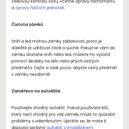
celkovou kontrolu vozu, včetně opravy tachometru
a
opravy řídících jednotek
.
Čistota zámků
Sníh a led mohou zámky zablokovat, proto je
důležité je udržovat čisté a suché. Pokud se vám do
zámku dostane sníh nebo led, můžete ho vyčistit
pomocí škrabky na sklo nebo jiných ostrých
předmětů. Dejte si však pozor, abyste ostrý předmět
v zámku nezalomili.
Zaměřeno na autoklíče
Používejte vhodný autoklíč. Pokud používáte klíč,
který není vhodný pro váš zámek, může to způsobit
problémy s odemknutím. Ujistěte se, že máte k
dispozici správný
autoklíč s imobilizérem
.