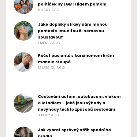
političek by LGBTI lidem pomohl
6 ROKY AGO
Jaké doplňky stravy nám mohou
pomoci s imunitou či nervovou
soustavou?
1 MĚSÍC AGO
Počet pacientů s karcinomem krční
mandle stoupá
12 MĚSÍCŮ AGO
Cestování autem, autobusem, vlakem
a letadlem – jaké jsou výhody a
nevýhody těchto způsobů cestování
3 ROKY AGO
Jak vybrat správný střih spodního
prádla