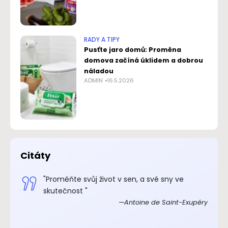
RADY A TIPY
Pusťte jaro domů: Proměna
domova začíná úklidem a dobrou
náladou
ADMIN
16.5.2026
Citáty
.“
"Proměňte svůj život v sen, a své sny ve
xupéry
skutečnost "
Antoine de Saint-Exupéry