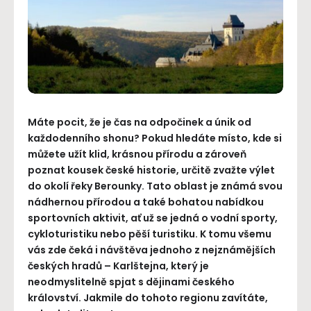
Máte pocit, že je čas na odpočinek a únik od
každodenního shonu? Pokud hledáte místo, kde si
můžete užít klid, krásnou přírodu a zároveň
poznat kousek české historie, určitě zvažte výlet
do okolí řeky Berounky. Tato oblast je známá svou
nádhernou přírodou a také bohatou nabídkou
sportovních aktivit, ať už se jedná o vodní sporty,
cykloturistiku nebo pěší turistiku. K tomu všemu
vás zde čeká i návštěva jednoho z nejznámějších
českých hradů – Karlštejna, který je
neodmyslitelně spjat s dějinami českého
království. Jakmile do tohoto regionu zavítáte,