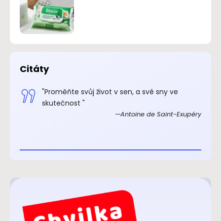
Citáty
.“
"Proměňte svůj život v sen, a své sny ve
xupéry
skutečnost "
Antoine de Saint-Exupéry