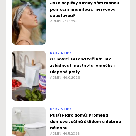
Jaké doplňky stravy nám mohou
pomoci s imunitou či nervovou
soustavou?
ADMIN
7.7.2026
RADY A TIPY
Grilovací sezona začíná: Jak
zvládnout mastnotu, omáčky i
ulepené prsty
ADMIN
16.6.2026
RADY A TIPY
Pusťte jaro domů: Proměna
domova začíná úklidem a dobrou
náladou
ADMIN
16.5.2026