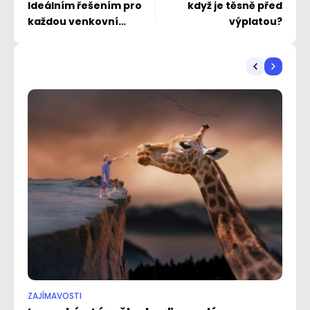
Ideálním řešením pro
když je těsně před
každou venkovní
výplatou?
oslavu
ZAJÍMAVOSTI
ZA