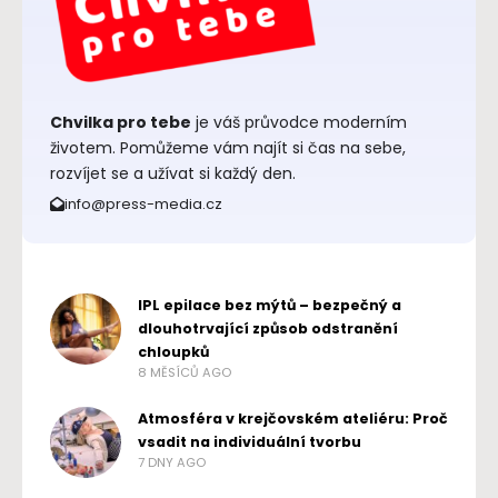
Chvilka pro tebe
je váš průvodce moderním
životem. Pomůžeme vám najít si čas na sebe,
rozvíjet se a užívat si každý den.
info@press-media.cz
IPL epilace bez mýtů – bezpečný a
dlouhotrvající způsob odstranění
chloupků
8 MĚSÍCŮ AGO
Atmosféra v krejčovském ateliéru: Proč
vsadit na individuální tvorbu
7 DNY AGO