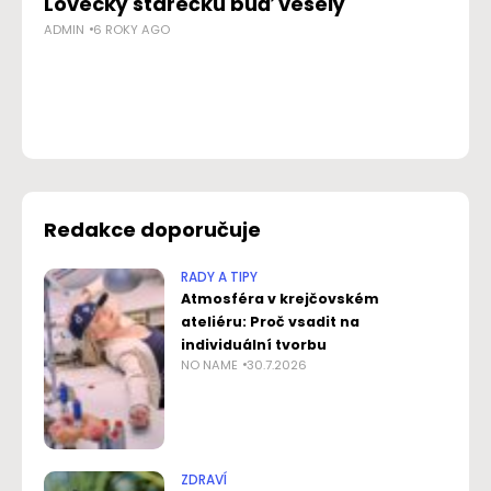
Lovecký stárečku buď veselý
Sa
ADMIN
6 ROKY AGO
a 
AD
Redakce doporučuje
RADY A TIPY
Atmosféra v krejčovském
ateliéru: Proč vsadit na
individuální tvorbu
NO NAME
30.7.2026
ZDRAVÍ