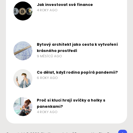
Jak investovat své finance
4 ROKY AGO
Bytový architekt jako cesta k vytvoření
krásného prostředí
9 MĚSÍCŮ AGO
Co dělat, když rodina popírá pandemii?
6 ROKY AGO
Proč si kluci hrají svíčky a holky s
panenkami?
4 ROKY AGO