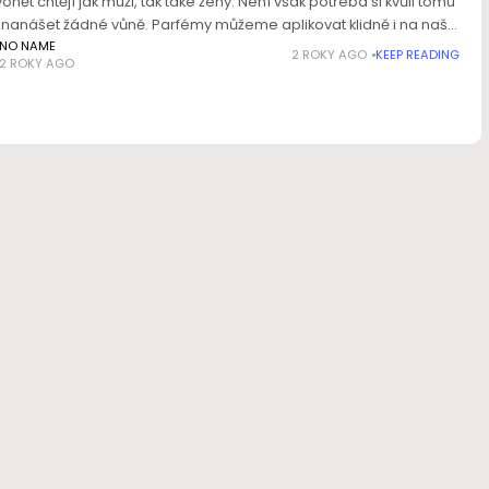
onět chtějí jak muži, tak také ženy. Není však potřeba si kvůli tomu
o nanášet žádné vůně. Parfémy můžeme aplikovat klidně i na naše
 během praní. Ekologický
NO NAME
2 ROKY AGO
KEEP READING
2 ROKY AGO