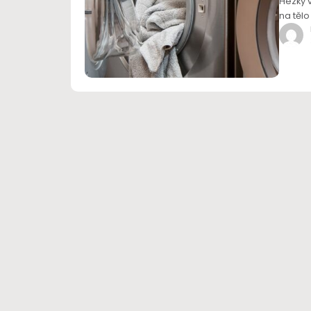
Hezky v
na těl
prádlo