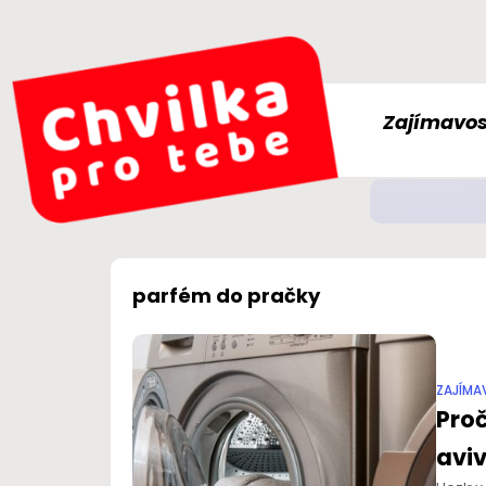
Zajímavos
Jak
ZDRAVÍ
parfém do pračky
ZAJÍMA
Proč
avi