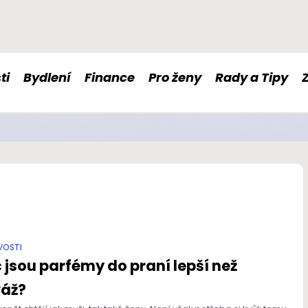
ti
Bydlení
Finance
Pro ženy
Rady a Tipy
é doplňky stravy nám mohou pomoci s imunitou či nervovou so
VOSTI
 jsou parfémy do praní lepší než
váž?