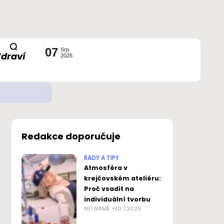
07
Srp
Zdraví
2026
ustavou?
Redakce doporučuje
RADY A TIPY
Atmosféra v
krejčovském ateliéru:
Proč vsadit na
individuální tvorbu
NO NAME
30.7.2026