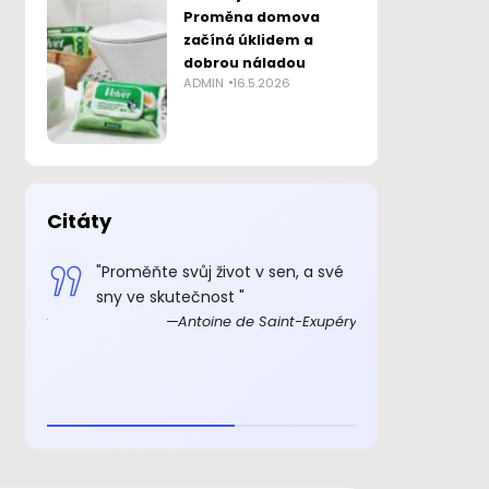
Proměna domova
začíná úklidem a
dobrou náladou
ADMIN
16.5.2026
Citáty
 smysl
"Proměňte svůj život v sen, a své
„Důkazem, 
sny ve skutečnost "
skutečně ex
Exupéry
Antoine de Saint-Exupéry
rozkošný, ž
beránka. C
je to důkaz,