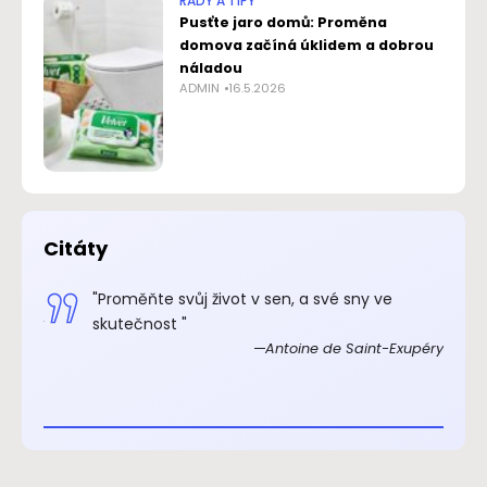
RADY A TIPY
Pusťte jaro domů: Proměna
domova začíná úklidem a dobrou
náladou
ADMIN
16.5.2026
Citáty
.“
"Proměňte svůj život v sen, a své sny ve
xupéry
skutečnost "
Antoine de Saint-Exupéry