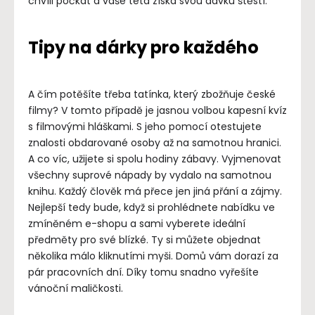
chvíli počkat a vaše teta získá svou dávku štěstí.
Tipy na dárky pro každého
A čím potěšíte třeba tatínka, který zbožňuje české
filmy? V tomto případě je jasnou volbou kapesní kvíz
s filmovými hláškami. S jeho pomocí otestujete
znalosti obdarované osoby až na samotnou hranici.
A co víc, užijete si spolu hodiny zábavy. Vyjmenovat
všechny suprové nápady by vydalo na samotnou
knihu. Každý člověk má přece jen jiná přání a zájmy.
Nejlepší tedy bude, když si prohlédnete nabídku ve
zmíněném e-shopu a sami vyberete ideální
předměty pro své blízké. Ty si můžete objednat
několika málo kliknutími myši. Domů vám dorazí za
pár pracovních dní. Díky tomu snadno vyřešíte
vánoční maličkosti.