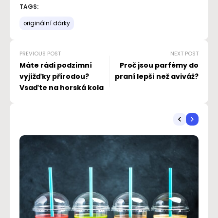
TAGS:
originální dárky
PREVIOUS POST
NEXT POST
Máte rádi podzimní
Proč jsou parfémy do
vyjížďky přírodou?
praní lepší než aviváž?
Vsaďte na horská kola