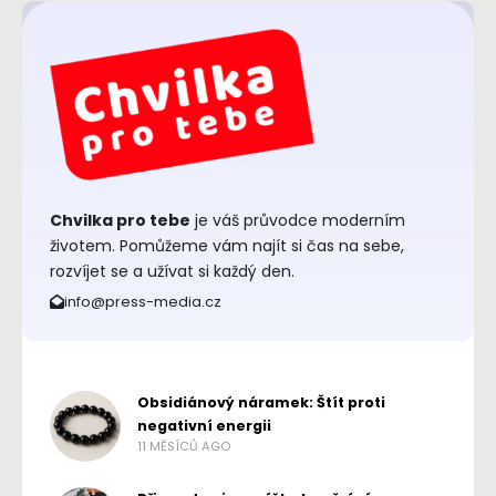
Chvilka pro tebe
je váš průvodce moderním
životem. Pomůžeme vám najít si čas na sebe,
rozvíjet se a užívat si každý den.
info@press-media.cz
Obsidiánový náramek: Štít proti
negativní energii
11 MĚSÍCŮ AGO