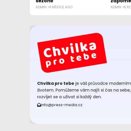
sezóně
zapome
ADMIN
4 MĚSÍCE AGO
ADMIN
6 R
Chvilka pro tebe
je váš průvodce moderním
životem. Pomůžeme vám najít si čas na sebe,
rozvíjet se a užívat si každý den.
info@press-media.cz