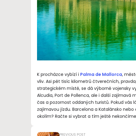
K procházce vybízí i
Palma de Mallorca
, měst
vliv. Asi pět tisíc kilometrů čtverečních, prav
strategickém místě, se dá výborně vojensky využ
Alcudia, Port de Pollenca, ale i další zajímavá 
čas a pozornost oddaných turistů. Pokud vás l
zajímavou jízdu. Barcelona a Katalánsko nebo 
okolím? Račte si vybrat a tím ještě nekončíme, 
PREVIOUS POST