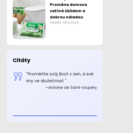
Proměna domova
začíná úklidem a
dobrou náladou
ADMIN
16.5.2026
Citáty
 smysl
"Proměňte svůj život v sen, a své
„Důkazem, 
sny ve skutečnost "
skutečně ex
Exupéry
Antoine de Saint-Exupéry
rozkošný, ž
beránka. C
je to důkaz,