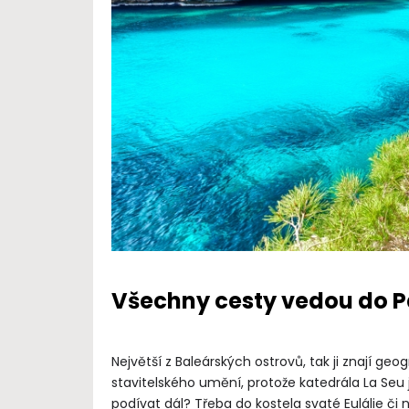
Všechny cesty vedou do 
Největší z Baleárských ostrovů, tak ji znají geo
stavitelského umění, protože katedrála La Se
podívat dál? Třeba do kostela svaté Eulálie či n