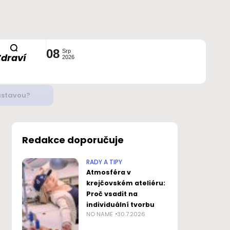
08
Srp
Zdraví
2026
ustavou?
Redakce doporučuje
RADY A TIPY
Atmosféra v
krejčovském ateliéru:
Proč vsadit na
individuální tvorbu
NO NAME
30.7.2026