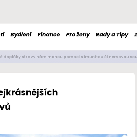
ti
Bydlení
Finance
Pro ženy
Rady a Tipy
é doplňky stravy nám mohou pomoci s imunitou či nervovou so
ejkrásnějších
ovů