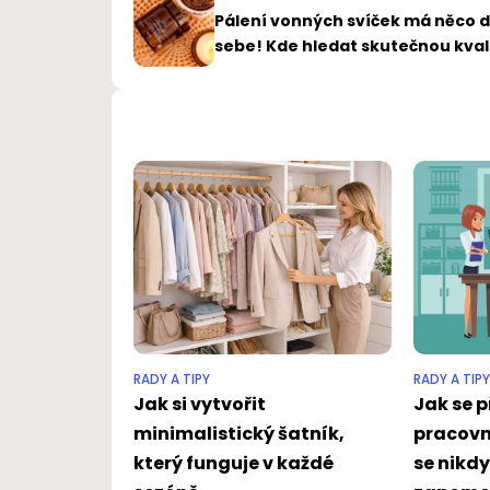
Pálení vonných svíček má něco 
sebe! Kde hledat skutečnou kval
RADY A TIPY
RADY A TIPY
Jak si vytvořit
Jak se p
minimalistický šatník,
pracovn
který funguje v každé
se nikd