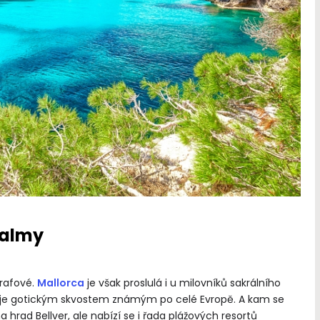
Palmy
grafové.
Mallorca
je však proslulá i u milovníků sakrálního
u je gotickým skvostem známým po celé Evropě. A kam se
a hrad Bellver, ale nabízí se i řada plážových resortů