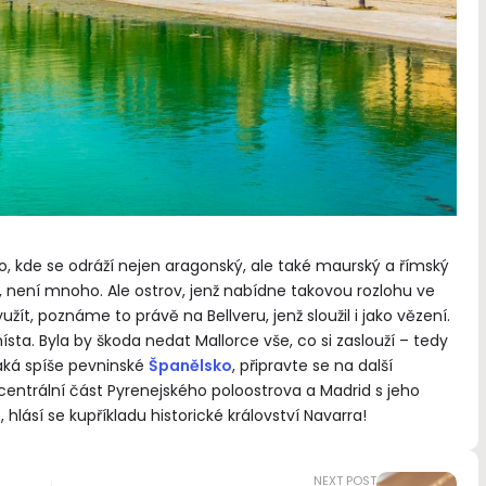
o, kde se odráží nejen aragonský, ale také maurský a římský
da, není mnoho. Ale ostrov, jenž nabídne takovou rozlohu ve
ít, poznáme to právě na Bellveru, jenž sloužil i jako vězení.
místa. Byla by škoda nedat Mallorce vše, co si zaslouží – tedy
áká spíše pevninské
Španělsko
, připravte se na další
centrální část Pyrenejského poloostrova a Madrid s jeho
hlásí se kupříkladu historické království Navarra!
NEXT POST