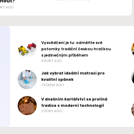
nout?
OKY AGO
Vysvědčení je tu: odměňte své
potomky tradiční českou hračkou
s jedinečným příběhem
4 ROKY AGO
Jak vybrat ideální matraci pro
kvalitní spánek
1 ROKEM AGO
V dnešním kartářství se prolíná
tradice s moderní technologií
2 ROKY AGO