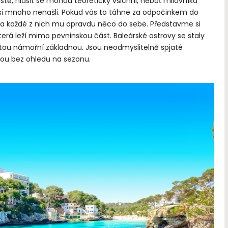
tě, hlásit se mohou teoreticky všichni, neboť milovníků
si mnoho nenašli. Pokud vás to táhne za odpočinkem do
st a každé z nich mu opravdu něco do sebe. Představme si
která leží mimo pevninskou část. Baleárské ostrovy se staly
tou námořní základnou. Jsou neodmyslitelně spjaté
ou bez ohledu na sezonu.
„Co dává smysl životu, dává
i smrti.“
Antoine de Saint-