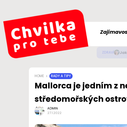
Zajímavos
Jak
ZDRAVÍ
HOME
RADY A TIPY
Mallorca je jedním z n
středomořských ostr
ADMIN
27.1.2022