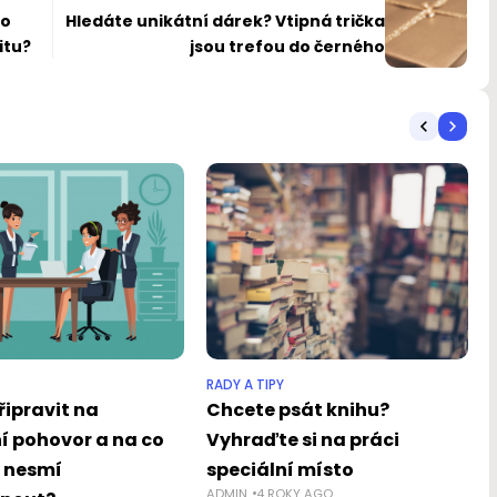
do
Hledáte unikátní dárek? Vtipná trička
itu?
jsou trefou do černého
RADY A TIPY
řipravit na
Chcete psát knihu?
í pohovor a na co
Vyhraďte si na práci
y nesmí
speciální místo
ADMIN
4 ROKY AGO