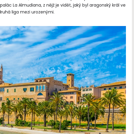
lác La Almudiana, z nějž je vidět, jaký byl aragonský král ve
ruhá liga mezi urozenými.