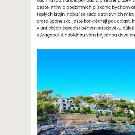
Kdo má rád slunce, pohodu a písečné pláže? Jis
deště, mlhy a podzimních plískanic bychom a
teplých krajin, nabízí se řada atraktivních mí
proto Španělsko, ještě konkrétněji pak oblast, 
v antických časech i během středověku důleži
s Aragonci. A nabídnou vám báječnou dovolen