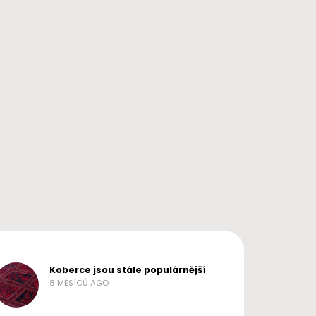
RADY A TIPY
RADY A TIPY
Hledáte dárek, který bude
Originální vánoční dár
připomínat lásku každý
pro muže: Jak překvapi
den? Inspirujte se tipy
něčím výjimečným?
NO NAME
2 ROKY AGO
Philips
ADMIN
1 ROKEM AGO
Koberce jsou stále populárnější
8 MĚSÍCŮ AGO