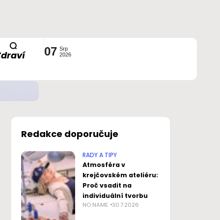
07
Srp
Zdraví
2026
ustavou?
Redakce doporučuje
RADY A TIPY
Atmosféra v
krejčovském ateliéru:
Proč vsadit na
individuální tvorbu
NO NAME
30.7.2026