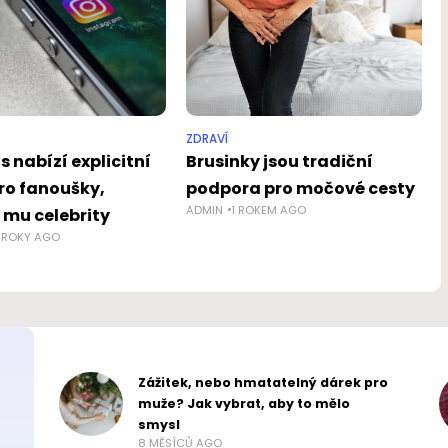
ZDRAVÍ
 nabízí explicitní
Brusinky jsou tradiční
ro fanoušky,
podpora pro močové cesty
ADMIN
1 ROKEM AGO
 mu celebrity
 ROKY AGO
Zážitek, nebo hmatatelný dárek pro
muže? Jak vybrat, aby to mělo
smysl
8 MĚSÍCŮ AGO