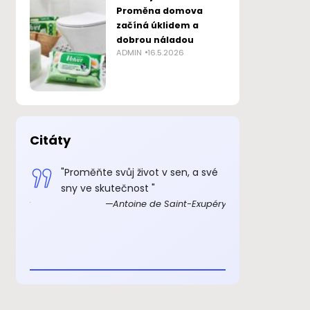
Proměna domova
začíná úklidem a
dobrou náladou
ADMIN
16.5.2026
Citáty
 smysl
"Proměňte svůj život v sen, a své
„Důkazem, 
sny ve skutečnost "
skutečně ex
Exupéry
Antoine de Saint-Exupéry
rozkošný, ž
beránka. C
je to důkaz,