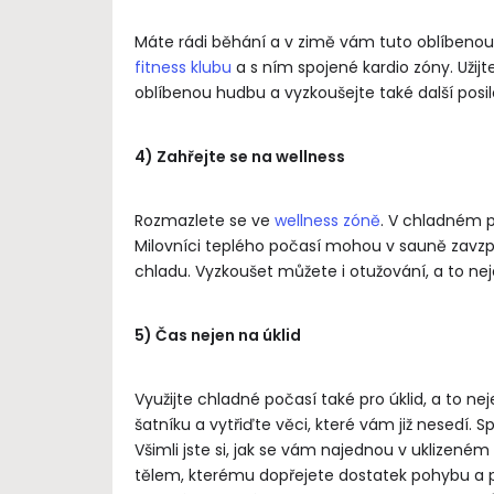
Máte rádi běhání a v zimě vám tuto oblíbenou
fitness klubu
a s ním spojené kardio zóny. Užijt
oblíbenou hudbu a vyzkoušejte také další posilov
4) Zahřejte se na wellness
Rozmazlete se ve
wellness zóně
. V chladném p
Milovníci teplého počasí mohou v sauně zavzpo
chladu. Vyzkoušet můžete i otužování, a to nej
5) Čas nejen na úklid
Využijte chladné počasí také pro úklid, a to nej
šatníku a vytřiďte věci, které vám již nesedí. Sp
Všimli jste si, jak se vám najednou v uklizen
tělem, kterému dopřejete dostatek pohybu a pe