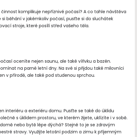
 činnost komplikuje nepříznivé počasí? A co tahle návštěva
e si běhání v jakémkoliv počasí, pusťte si do sluchátek
ací stroje, které posílí střed vašeho těla.
očasí oceníte nejen saunu, ale také vířivku a bazén.
mínat na parné letní dny. Na své si přijdou také milovníci
en v přírodě, ale také pod studenou sprchou.
en interiéru a exteriéru domu. Pusťte se také do úklidu
olečně s úklidem prostoru, ve kterém žijete, uklízíte i v sobě.
ém domě nebo bytě lépe dýchá? Stejné to je se zdravým
stré stravy. Využijte letošní podzim a zimu k příjemným