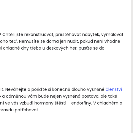
tě? Chtěli jste rekonstruovat, přestěhovat nábytek, vymalovat
 toho teď. Nemusíte se doma jen nudit, pokud není vhodné
si chladné dny třeba u deskových her, pusťte se do
„Co dává smysl životu, dává
i smrti.“
Antoine de Saint-
ičit. Neváhejte a pořiďte si konečně dlouho vysněné
členství
hyb a odměnou vám bude nejen vysněná postava, ale také
vičení ve vás vzbudí hormony štěstí – endorfiny. V chladném a
ravdu potřebovat.