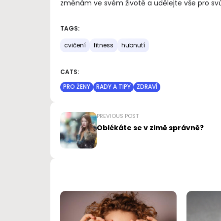
změnám ve svém životě a udělejte vše pro svůj 
TAGS:
cvičení
fitness
hubnutí
CATS:
PRO ŽENY
RADY A TIPY
ZDRAVÍ
PREVIOUS POST
Oblékáte se v zimě správně?