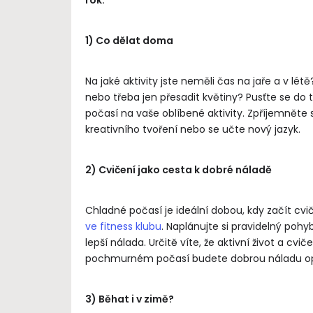
1) Co dělat doma
Na jaké aktivity jste neměli čas na jaře a v lé
nebo třeba jen přesadit květiny? Pusťte se do
počasí na vaše oblíbené aktivity. Zpříjemněte 
kreativního tvoření nebo se učte nový jazyk.
2) Cvičení jako cesta k dobré náladě
Chladné počasí je ideální dobou, kdy začít cv
ve fitness klubu
. Naplánujte si pravidelný po
lepší nálada. Určitě víte, že aktivní život a c
pochmurném počasí budete dobrou náladu op
3) Běhat i v zimě?