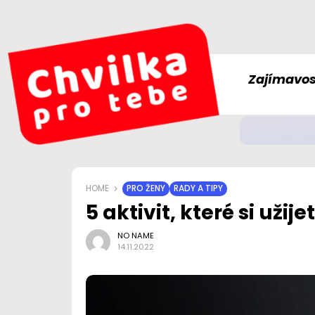
Zajímavos
Jak
ZDRAVÍ
HOME
PRO ŽENY
RADY A TIPY
5 aktivit, které si uži
NO NAME
14.11.2022