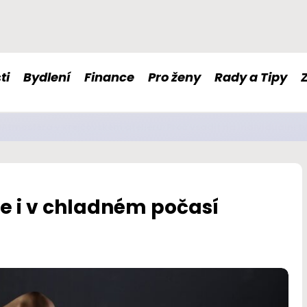
ti
Bydlení
Finance
Pro ženy
Rady a Tipy
é doplňky stravy nám mohou pomoci s imunitou či nervovou so
jete i v chladném počasí