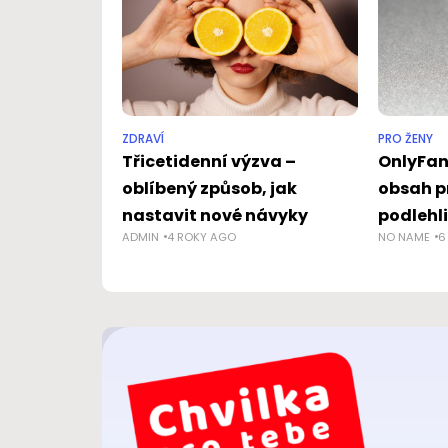
ZDRAVÍ
PRO ŽENY
Třicetidenní výzva –
OnlyFans
oblíbený způsob, jak
obsah p
nastavit nové návyky
podlehli
ADMIN
4 ROKY AGO
NO NAME
6