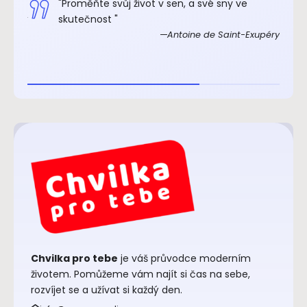
.“
"Proměňte svůj život v sen, a své sny ve
xupéry
skutečnost "
Antoine de Saint-Exupéry
Chvilka pro tebe
je váš průvodce moderním
životem. Pomůžeme vám najít si čas na sebe,
rozvíjet se a užívat si každý den.