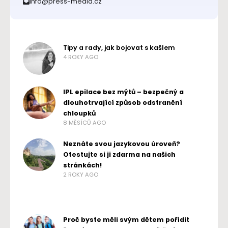
info@press-media.cz
Tipy a rady, jak bojovat s kašlem
4 ROKY AGO
IPL epilace bez mýtů – bezpečný a
dlouhotrvající způsob odstranění
chloupků
8 MĚSÍCŮ AGO
Neznáte svou jazykovou úroveň?
Otestujte si ji zdarma na našich
stránkách!
2 ROKY AGO
Proč byste měli svým dětem pořídit