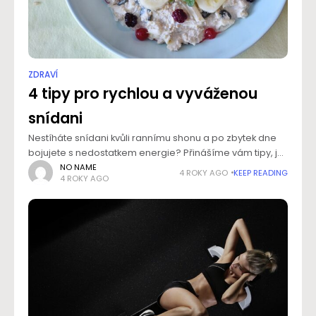
ZDRAVÍ
4 tipy pro rychlou a vyváženou
snídani
Nestíháte snídani kvůli rannímu shonu a po zbytek dne
bojujete s nedostatkem energie? Přinášíme vám tipy, jak
a proč začít snídat. Využijte ráno k tomu, abyste svůj den
NO NAME
4 ROKY AGO
KEEP READING
4 ROKY AGO
začali nejen