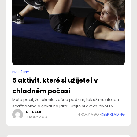
PRO ŽENY
5 aktivit, které si užijete i v
chladném počasí
Máte pocit, že jakmile začne podzim, tak už musíte jen
sedět doma a čekat na jaro? Užijte si aktivní život i v
chladném počasí. Poradíme vám, jak na to. Vyberte
NO NAME
4 ROKY AGO
KEEP READING
4 ROKY AGO