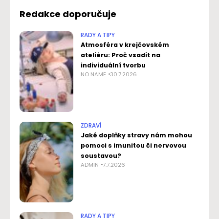
Redakce doporučuje
RADY A TIPY
Atmosféra v krejčovském
ateliéru: Proč vsadit na
individuální tvorbu
NO NAME
30.7.2026
ZDRAVÍ
Jaké doplňky stravy nám mohou
pomoci s imunitou či nervovou
soustavou?
ADMIN
7.7.2026
RADY A TIPY