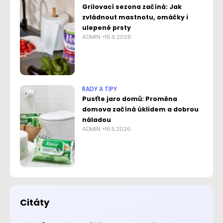
Grilovací sezona začíná: Jak
zvládnout mastnotu, omáčky i
ulepené prsty
ADMIN
16.6.2026
RADY A TIPY
Pusťte jaro domů: Proměna
domova začíná úklidem a dobrou
náladou
ADMIN
16.5.2026
Citáty