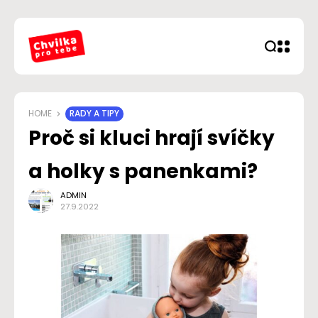
HOME
RADY A TIPY
Proč si kluci hrají svíčky
a holky s panenkami?
ADMIN
27.9.2022