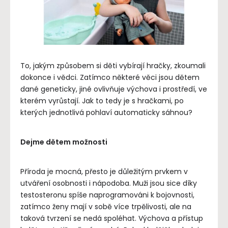
To, jakým způsobem si děti vybírají hračky, zkoumali
dokonce i vědci. Zatímco některé věci jsou dětem
dané geneticky, jiné ovlivňuje výchova i prostředí, ve
kterém vyrůstají. Jak to tedy je s hračkami, po
kterých jednotlivá pohlaví automaticky sáhnou?
Dejme dě
tem mo
žnosti
Příroda je mocná, přesto je důležitým prvkem v
utváření osobnosti i nápodoba. Muži jsou sice díky
testosteronu spíše naprogramováni k bojovnosti,
zatímco ženy mají v sobě více trpělivosti, ale na
taková tvrzení se nedá spoléhat. Výchova a přístup