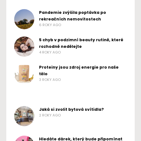
Pandemie zvýšila poptávka po
rekreačních nemovitostech
6 ROKY AGO
5 chyb v podzimní beauty rutině, které
rozhodně nedělejte
4 ROKY AGO
Proteiny jsou zdroj energie pro naše
tělo
3 ROKY AGO
Jaká si zvolit bytová svítidla?
2 ROKY AGO
Hledáte dárek, který bude připomínat