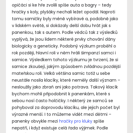
opičáci si ke hře zvolili spíše auta a bagry – tedy
hračky s koly, plyšáky nechali ležet opodál. Naproti
tomu samičky byly méně vybíravé a, podobně jako
v lidském světě, si dokázaly delší dobu hrát jak s
panenkou, tak s autem. Podle vědců tak z výsledků
vyplývá, že jsou lidem některé prvky chování dány
biologicky a geneticky. Podobný výzkum proběhl o
rok později, hlavní roli v něm hráli šimpanzí samci i
samice. Výsledkem tohoto výzkumu je tvrzení, že si
samice zkoušejí, jakým způsobem zvládnou pozdější
mateřskou roli. Velká většina samic totiž u sebe
neustále nosila klacíky, které neměly další význam –
nesloužily jako zbraň ani jako potrava. Takový klacík
bychom mohli připodobnit k panenkám, které s
sebou nosí často holčičky. I některý ze samců se
pohyboval za doprovodu klacíku, ale jejich počet byl
výrazně menší. I to můžeme vidět mezi dětmi –
panenky obvykle mezi
hračky pro kluky
spíše
nepatří, i když existuje celá řada výjimek. Podle