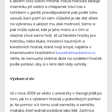
k dětem totiž ovlivní mnohé. Pokud holčička sleduje
maminku při vaření a chlapeček tráví čas s
tatínkem v garáži, pravděpodobně pak podle toho
usoudí, kam patří on sám. Důležité je ale dát dítěti
na vybranou a ukázat mu obě možnosti. Samo si
pak může vybrat, kde je jeho místo a s čím si
vlastně chce samo hrát. Ať už hledáte hračky pro
holčičku, nebo kluka, množství naučných a
kreativních hraček, které mají smysl, najdete v
internetovém hračkářství
kouzelnehrackarstvi.cz
.
Věřte, že nemusíte striktně dbát na rozdělení hraček
podle pohlaví, aby si s nimi děti rády vyhrály.
Výzkum ví víc
Už v roce 2009 se vědci z univerzity v Georgii pídili po
tom, jak to s výběrem hraček u jednotlivých pohlaví
je. Na pomoc si k tomu vzali samečky a samičky
makaků, kteří jednali podobně jako lidé. Zatímco