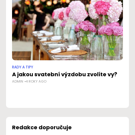
RADY A TIPY
RAD
A jakou svatební výzdobu zvolíte vy?
J
ADMIN
4 ROKY AGO
m
NO
Redakce doporučuje