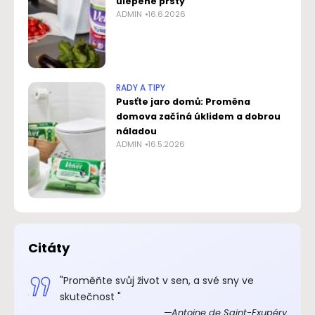
ulepené prsty
ADMIN
16.6.2026
RADY A TIPY
Pusťte jaro domů: Proměna
domova začíná úklidem a dobrou
náladou
ADMIN
16.5.2026
Citáty
.“
"Proměňte svůj život v sen, a své sny ve
xupéry
skutečnost "
Antoine de Saint-Exupéry