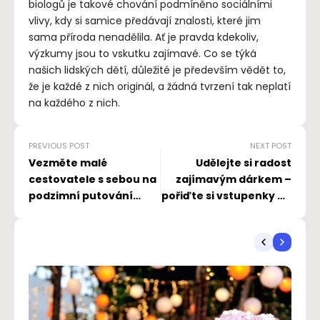
biologů je takové chování podmíněno sociálními
vlivy, kdy si samice předávají znalosti, které jim
sama příroda nenadělila. Ať je pravda kdekoliv,
výzkumy jsou to vskutku zajímavé. Co se týká
našich lidských dětí, důležité je především vědět to,
že je každé z nich originál, a žádná tvrzení tak neplatí
na každého z nich.
PREVIOUS POST
NEXT POST
Vezměte malé
Udělejte si radost
cestovatele s sebou na
zajímavým dárkem –
podzimní putování
pořiďte si vstupenky na
českou krajinou. Bude
muzikál
to nezapomenutelné