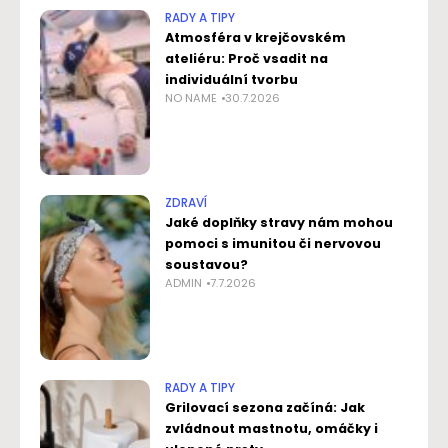
RADY A TIPY
Atmosféra v krejčovském
ateliéru: Proč vsadit na
individuální tvorbu
NO NAME
30.7.2026
ZDRAVÍ
Jaké doplňky stravy nám mohou
pomoci s imunitou či nervovou
soustavou?
ADMIN
7.7.2026
RADY A TIPY
Grilovací sezona začíná: Jak
zvládnout mastnotu, omáčky i