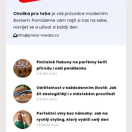
Chvilka pro tebe
je váš průvodce moderním
životem. Pomůžeme vám najít si čas na sebe,
rozvíjet se a užívat si každý den.
info@press-media.cz
Plnitelné flakony na parfémy šetří
přírodu i vaši peněženku
3 ROKY AGO
Udržitelnost v každodenním životě: Jak
žít ekologičtěji i v městském prostředí
2 ROKY AGO
Perfektní vlny bez námahy: Jak na
rychlý styling, který vydrží celý den
1 ROKEM AGO