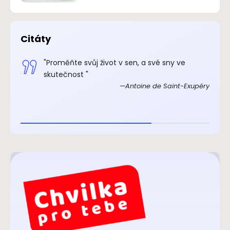
Citáty
.“
"Proměňte svůj život v sen, a své sny ve
xupéry
skutečnost "
Antoine de Saint-Exupéry