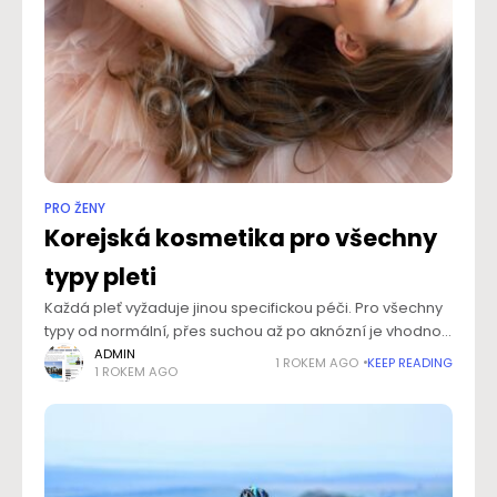
PRO ŽENY
Korejská kosmetika pro všechny
typy pleti
Každá pleť vyžaduje jinou specifickou péči. Pro všechny
typy od normální, přes suchou až po aknózní je vhodnou
volbou korejská kosmetika od prověřených výrobců.
ADMIN
1 ROKEM AGO
KEEP READING
1 ROKEM AGO
Podlehněte kouzlu účinných přípravků, které vás