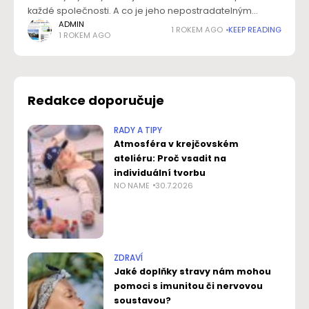
každé společnosti. A co je jeho nepostradatelným
prvkem? Bezpochyby manipulační technika, která
ADMIN
1 ROKEM AGO
KEEP READING
1 ROKEM AGO
usnadňuje přepravu materiálu i zboží. Správná volba
vysokozdvižného vozíku přispěje
Redakce doporučuje
RADY A TIPY
Atmosféra v krejčovském
ateliéru: Proč vsadit na
individuální tvorbu
NO NAME
30.7.2026
ZDRAVÍ
Jaké doplňky stravy nám mohou
pomoci s imunitou či nervovou
soustavou?