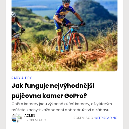
RADY A TIPY
Jak funguje nejvýhodnější
půjčovna kamer GoPro?
GoPro kamery jsou výkonné akční kamery, díky kterým
můžete zachytit každodenní dobrodružství a zábavu.
Ačkoliv se s nimi dá natáčet cokoliv, největší využití mají
ADMIN
1 ROKEM AGO
KEEP READING
1 ROKEM AGO
při sportu, outdoorových aktivitách či cestování.