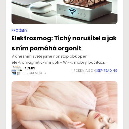
PRO ŽENY
Elektrosmog: Tichý narušitel a jak
s ním pomáhá orgonit
V dnešním světě jsme nonstop obklopeni
elektromagnetickými poli – Wi-Fi, mobily, počítači,
chytrými zařízeními. Tohle prostředí má svou cenu:
ADMIN
1 ROKEM AGO
KEEP READING
1 ROKEM AGO
únava, nervozita, horší koncentrace, bolest hlavy nebo
nespavost. A i když