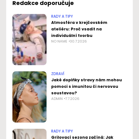
Redakce doporučuje
RADY A TIPY
Atmosféra v krejčovském
ateliéru: Proč vsadit na
individuální tvorbu
NO NAME
30.7.2026
ZDRAVÍ
Jaké doplňky stravy nám mohou
pomoci s imunitou či nervovou
soustavou?
ADMIN
7.7.2026
RADY A TIPY
Grilovací sezona začíná: Jak