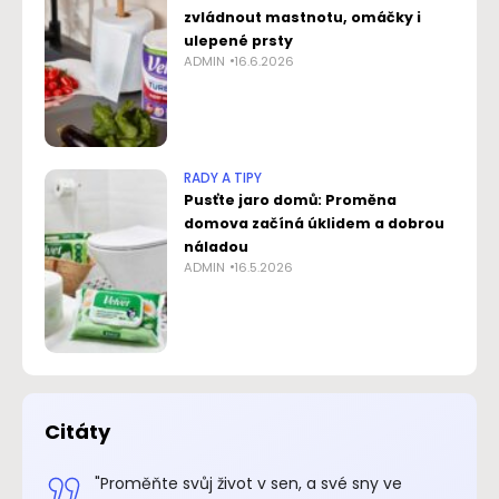
zvládnout mastnotu, omáčky i
ulepené prsty
ADMIN
16.6.2026
RADY A TIPY
Pusťte jaro domů: Proměna
domova začíná úklidem a dobrou
náladou
ADMIN
16.5.2026
Citáty
.“
"Proměňte svůj život v sen, a své sny ve