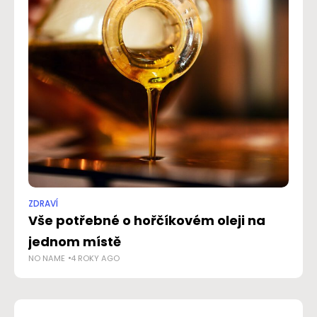
ZDRAVÍ
RAD
Vše potřebné o hořčíkovém oleji na
Tě
jednom místě
o 
NO NAME
4 ROKY AGO
NO