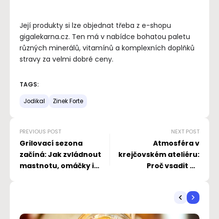
Její produkty si lze objednat třeba z e-shopu
gigalekarna.cz. Ten má v nabídce bohatou paletu
různých minerálů, vitamínů a komplexních doplňků
stravy za velmi dobré ceny.
TAGS:
Jodikal
Zinek Forte
PREVIOUS POST
NEXT POST
Grilovací sezona
Atmosféra v
začíná: Jak zvládnout
krejčovském ateliéru:
mastnotu, omáčky i
Proč vsadit na
ulepené prsty
individuální tvorbu