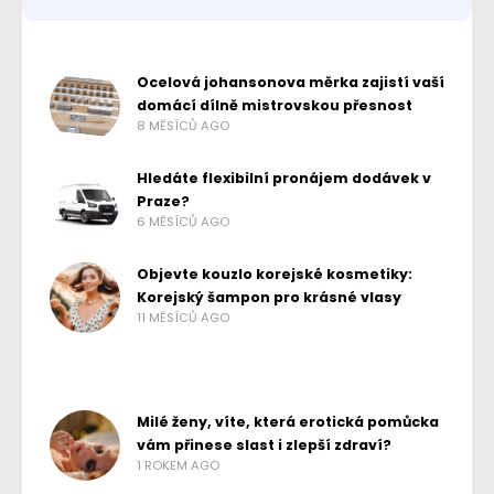
Ocelová johansonova měrka zajistí vaší
domácí dílně mistrovskou přesnost
8 MĚSÍCŮ AGO
Hledáte flexibilní pronájem dodávek v
Praze?
6 MĚSÍCŮ AGO
Objevte kouzlo korejské kosmetiky:
Korejský šampon pro krásné vlasy
11 MĚSÍCŮ AGO
Milé ženy, víte, která erotická pomůcka
vám přinese slast i zlepší zdraví?
1 ROKEM AGO