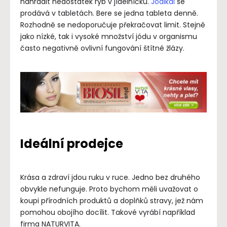
nahradit nedostatek ryb v jídelníčku.
Jodikal
se
prodává v tabletách. Bere se jedna tableta denně.
Rozhodně se nedoporučuje překračovat limit. Stejně
jako nízké, tak i vysoké množství jódu v organismu
často negativně ovlivní fungování štítné žlázy.
Ideální prodejce
Krása a zdraví jdou ruku v ruce. Jedno bez druhého
obvykle nefunguje. Proto bychom měli uvažovat o
koupi přírodních produktů a doplňků stravy, jež nám
pomohou obojího docílit. Takové vyrábí například
firma NATURVITA.