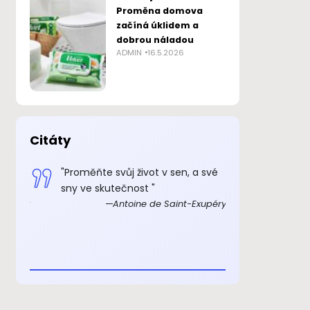
Proměna domova
začíná úklidem a
dobrou náladou
ADMIN
16.5.2026
Citáty
 smysl
"Proměňte svůj život v sen, a své
„Důkazem, 
sny ve skutečnost "
skutečně ex
Exupéry
Antoine de Saint-Exupéry
rozkošný, ž
beránka. C
je to důkaz,