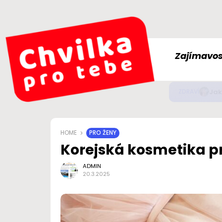
Zajímavos
Jak
ZDRAVÍ
HOME
PRO ŽENY
Korejská kosmetika pr
ADMIN
20.3.2025