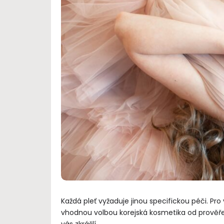
Každá pleť vyžaduje jinou specifickou péči. Pr
vhodnou volbou korejská kosmetika od prověře
vás zkrášlí.