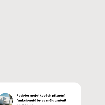
PRO ŽENY
PRO ŽENY
40. týden těhotenství aneb
Jaké nadčasové kousk
Příchod na svět se blíží!
mít v šatníku
ADMIN
3 ROKY AGO
NO NAME
3 ROKY AGO
Podoba majetkových přiznání
funkcionářů by se měla změnit
6 ROKY AGO