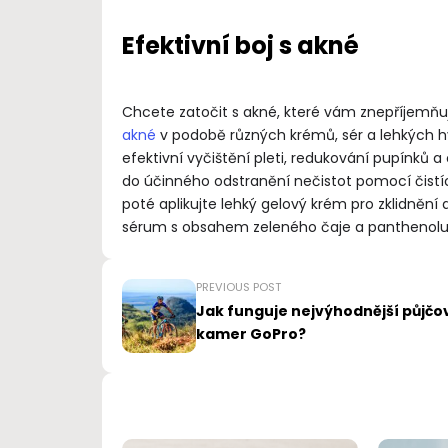
Efektivní boj s akné
Chcete zatočit s akné, které vám znepříjemňu
akné
v podobě různých krémů, sér a lehkých hy
efektivní vyčištění pleti, redukování pupínků 
do účinného odstranění nečistot pomocí čistí
poté aplikujte lehký gelový krém pro zklidnění 
sérum s obsahem zeleného čaje a panthenolu
PREVIOUS POST
Jak funguje nejvýhodnější půjčo
kamer GoPro?