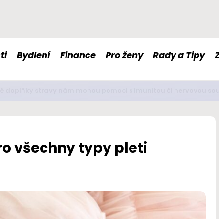
ti
Bydlení
Finance
Pro ženy
Rady a Tipy
é doplňky stravy nám mohou pomoci s imunitou či nervovou so
o všechny typy pleti