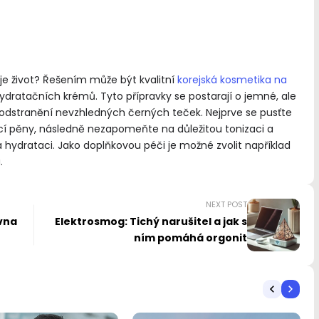
je život? Řešením může být kvalitní
korejská kosmetika na
dratačních krémů. Tyto přípravky se postarají o jemné, ale
a odstranění nevzhledných černých teček. Nejprve se pusťte
cí pěny, následně nezapomeňte na důležitou tonizaci a
a hydrataci. Jako doplňkovou péči je možné zvolit například
.
NEXT POST
vna
Elektrosmog: Tichý narušitel a jak s
ním pomáhá orgonit