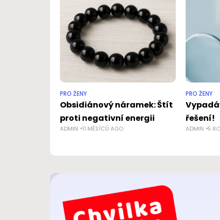
PRO ŽENY
PRO ŽENY
Obsidiánový náramek: Štít
Vypadáv
proti negativní energii
řešení!
ADMIN
11 MĚSÍCŮ AGO
ADMIN
5 R