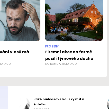
PRO ŽENY
ání vlasů má
Firemní akce na farmě
posílí týmového ducha
OKY AGO
NO NAME
2 ROKY AGO
Jaké nadčasové kousky mít v
šatníku
3 ROKY AGO