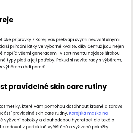
reje
etické přípravky z Koreji vás překvapí svými neuvěřitelnými
další přírodní látky ve výborné kvalitě, díky čemuž jsou nejen
ané napříč všemi generacemi. V sortimentu najdete širokou
 typy pleti a její potřeby. Pokud si nevíte rady s výběrem,
 s výběrem rádi poradí.
„Co dává smysl životu, dává
i smrti.“
t pravidelné skin care rutiny
Antoine de Saint-
ské kosmetiky, které vám pomohou dosáhnout krásné a zdravě
částí pravidelné skin care rutiny.
Korejská maska na
é vyživení pokožky a dlouhodobou hydrataci, ale také o
dete radovat z perfektně vyčištěné a vyživené pokožky.