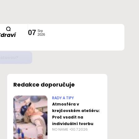
07
Srp
Zdraví
2026
ustavou?
Redakce doporučuje
RADY A TIPY
Atmosféra v
krejčovském ateliéru:
Proč vsadit na
individuální tvorbu
NO NAME
30.7.2026