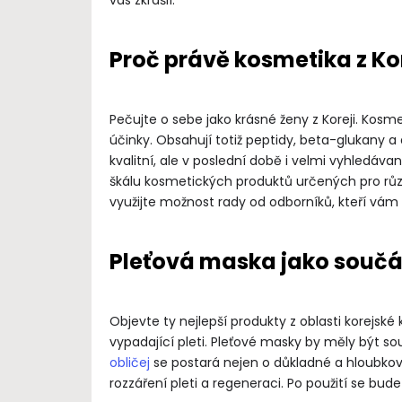
Proč právě kosmetika z Ko
Pečujte o sebe jako krásné ženy z Koreji. Kosm
účinky. Obsahují totiž peptidy, beta-glukany a 
kvalitní, ale v poslední době i velmi vyhledáv
škálu kosmetických produktů určených pro různé
využijte možnost rady od odborníků, kteří vám
Pleťová maska jako součás
Objevte ty nejlepší produkty z oblasti korej
vypadající pleti. Pleťové masky by měly být sou
obličej
se postará nejen o důkladné a hloubkov
rozzáření pleti a regeneraci. Po použití se bu