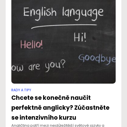
RADY A TIPY
Chcete se konečně naučit
perfektně anglicky? Zúčastněte
se intenzivního kurzu
Angličtina patří mezi nejdůležitější světové jazyky a