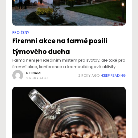
PRO ŽENY
Firemní akce na farmě posílí
týmového ducha
Farma není jen ideálním místem pro svatby, ale také pro
firemní akce, konference a teambuildingové aktivity.
Inspirativní prostředí farmy, obklopené krásnou
NO NAME
2 ROKY AGO
KEEP READING
2 ROKY AGO
přírodou, poskytuje ideální podmínky pro soustředěnou
práci, kreativní myšlení