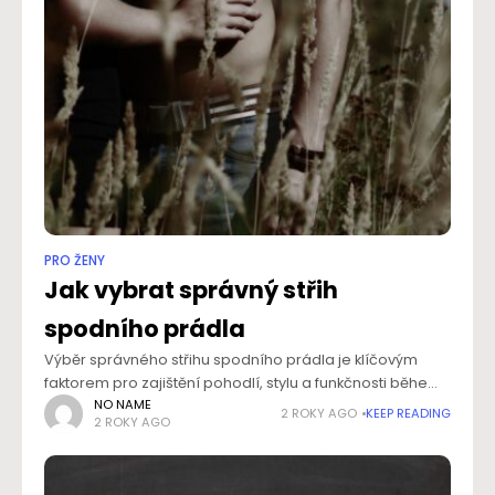
PRO ŽENY
Jak vybrat správný střih
spodního prádla
Výběr správného střihu spodního prádla je klíčovým
faktorem pro zajištění pohodlí, stylu a funkčnosti během
celého dne. Závisí na několika faktorech, které byste měli
NO NAME
2 ROKY AGO
KEEP READING
2 ROKY AGO
při rozhodování zvážit. Aktivita – klidový