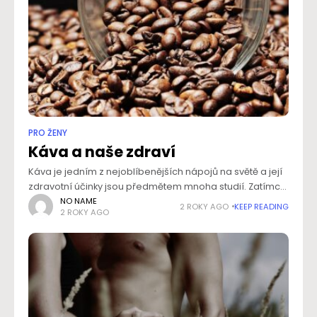
PRO ŽENY
Káva a naše zdraví
Káva je jedním z nejoblíbenějších nápojů na světě a její
zdravotní účinky jsou předmětem mnoha studií. Zatímco
někteří lidé se jí vyhýbají kvůli obavám o své zdraví, jiní ji
NO NAME
2 ROKY AGO
KEEP READING
2 ROKY AGO
považují