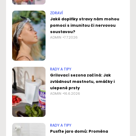
ZDRAVÍ
Jaké doplňky stravy nám mohou
pomoci s imunitou či nervovou
soustavou?
ADMIN
7.7.2026
RADY A TIPY
Grilovací sezona začíná: Jak
zvládnout mastnotu, omáčky i
ulepené prsty
ADMIN
16.6.2026
RADY A TIPY
Pusťte jaro domů: Proměna