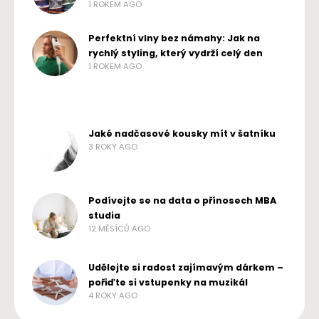
1 ROKEM AGO
Perfektní vlny bez námahy: Jak na
rychlý styling, který vydrží celý den
1 ROKEM AGO
Jaké nadčasové kousky mít v šatníku
3 ROKY AGO
Podívejte se na data o přínosech MBA
studia
12 MĚSÍCŮ AGO
Udělejte si radost zajímavým dárkem –
pořiďte si vstupenky na muzikál
4 ROKY AGO