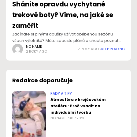
Sháníte opravdu vychytané
trekové boty? Víme, na jaké se
zaměřit
Začínáte si plnými doušky užívat oblíbenou sezónu
všech výletníků? Máte spoustu plánů a chcete poznat
bezpočet nádherných míst? V tom případě se
NO NAME
2 ROKY AGO
KEEP READING
2 ROKY AGO
neobejdete bez pořádných bot. Jaké stojí za to
Redakce doporučuje
RADY A TIPY
Atmosféra v krejčovském
ateliéru: Proč vsadit na
individuální tvorbu
NO NAME
30.7.2026