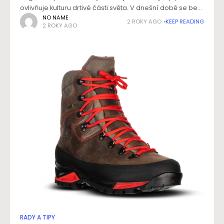
ovlivňuje kulturu drtivé části světa. V dnešní době se bez
ní obejdete jen velmi těžko. Chcete se konečně
NO NAME
2 ROKY AGO
KEEP READING
2 ROKY AGO
rozmluvit, zahodit ostych a naučit
RADY A TIPY