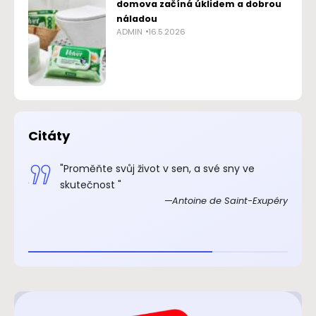
domova začíná úklidem a dobrou
náladou
ADMIN
16.5.2026
Citáty
.“
"Proměňte svůj život v sen, a své sny ve
xupéry
skutečnost "
Antoine de Saint-Exupéry