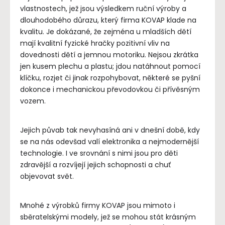
vlastnostech, jež jsou výsledkem ruční výroby a
dlouhodobého důrazu, který firma KOVAP klade na
kvalitu. Je dokázané, že zejména u mladších dětí
mají kvalitní fyzické hračky pozitivní vliv na
dovednosti dětí a jemnou motoriku. Nejsou zkrátka
jen kusem plechu a plastu; jdou natáhnout pomocí
klíčku, rozjet či jinak rozpohybovat, některé se pyšní
dokonce i mechanickou převodovkou či přívěsným
vozem.
Jejich půvab tak nevyhasíná ani v dnešní době, kdy
se na nás odevšad valí elektronika a nejmodernější
technologie. I ve srovnání s nimi jsou pro děti
zdravější a rozvíjejí jejich schopnosti a chuť
objevovat svět.
Mnohé z výrobků firmy KOVAP jsou mimoto i
sběratelskými modely, jež se mohou stát krásným