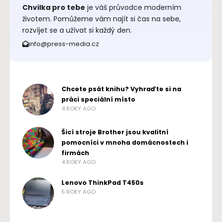
Chvilka pro tebe
je váš průvodce moderním
životem. Pomůžeme vám najít si čas na sebe,
rozvíjet se a užívat si každý den.
info@press-media.cz
Chcete psát knihu? Vyhraďte si na
práci speciální místo
4 ROKY AGO
Šicí stroje Brother jsou kvalitní
pomocníci v mnoha domácnostech i
firmách
4 ROKY AGO
Lenovo ThinkPad T450s
5 ROKY AGO