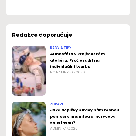
Redakce doporučuje
RADY A TIPY
Atmosféra v krejčovském
ateliéru: Proč vsadit na
individuální tvorbu
NO NAME
30.7.2026
ZDRAVÍ
Jaké doplňky stravy nám mohou
pomoci s imunitou či nervovou
soustavou?
ADMIN
7.7.2026