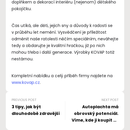
doplňkem a dekorací interiéru (nejenom) dětského
pokojíčku.
Čas utíká, ale děti, jejich sny a důvody k radosti se
v průběhu let nemění. Vysvědčení je příležitost
odměnit naše ratolesti něčím speciálním, neváhejte
tedy a obdarujte je kvalitní hračkou, již po nich
mohou třeba i další generace. Výrobky KOVAP totiž
nestárnou.
Kompletní nabídku a celý příběh firmy najdete na
www.kovap.cz
.
PREVIOUS POST
NEXT POST
3 tipy, jak být
Autoplachta má
dlouhodobě zdravější
obrovský potenciál.
Víme, kde ji koupit za
rozumnou cenu