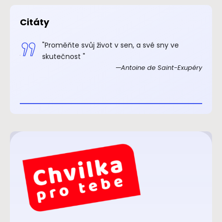
Citáty
.“
"Proměňte svůj život v sen, a své sny ve
xupéry
skutečnost "
Antoine de Saint-Exupéry