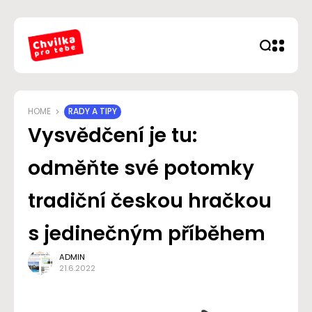
HOME
RADY A TIPY
Vysvědčení je tu:
odměňte své potomky
tradiční českou hračkou
s jedinečným příběhem
ADMIN
21.6.2022