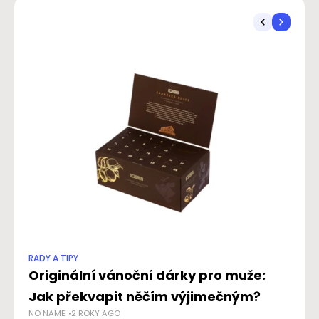
RADY A TIPY
RAD
Originální vánoční dárky pro muže:
Co
NO
Jak překvapit něčím výjimečným?
NO NAME
2 ROKY AGO