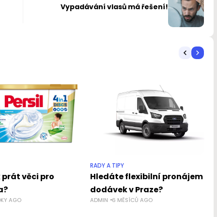
Vypadávání vlasů má řešení!
RADY A TIPY
k prát věci pro
Hledáte flexibilní pronájem
a?
dodávek v Praze?
OKY AGO
ADMIN
6 MĚSÍCŮ AGO