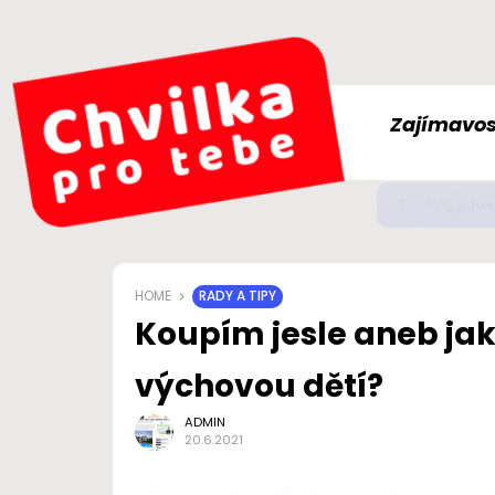
Zajímavos
Jak
ZDRAVÍ
HOME
RADY A TIPY
Koupím jesle aneb jak
výchovou dětí?
ADMIN
20.6.2021