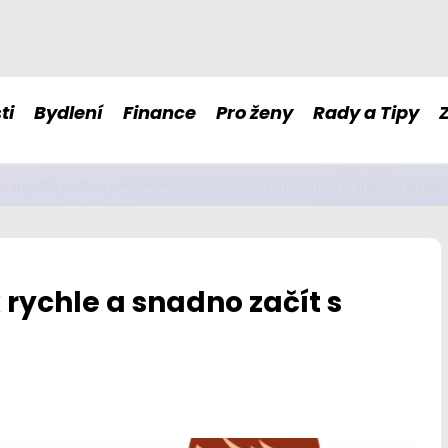
ti
Bydlení
Finance
Pro ženy
Rady a Tipy
é doplňky stravy nám mohou pomoci s imunitou či nervovou so
 rychle a snadno začít s