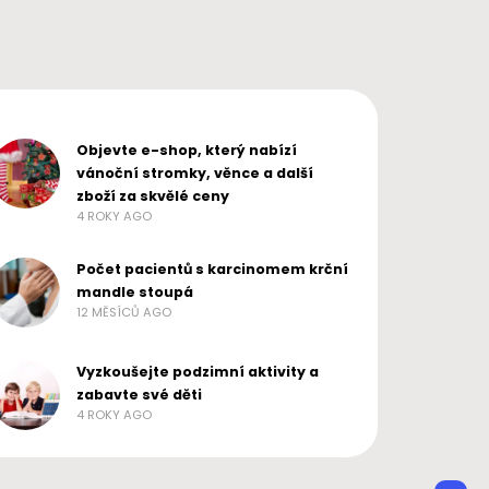
Objevte e-shop, který nabízí
vánoční stromky, věnce a další
zboží za skvělé ceny
4 ROKY AGO
Počet pacientů s karcinomem krční
mandle stoupá
12 MĚSÍCŮ AGO
Vyzkoušejte podzimní aktivity a
zabavte své děti
4 ROKY AGO