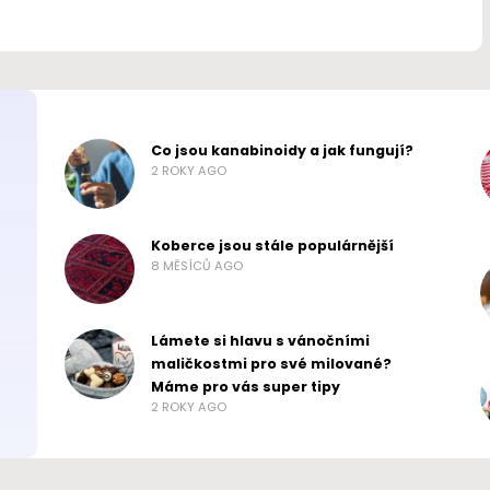
Co jsou kanabinoidy a jak fungují?
2 ROKY AGO
Koberce jsou stále populárnější
8 MĚSÍCŮ AGO
Lámete si hlavu s vánočními
maličkostmi pro své milované?
Máme pro vás super tipy
2 ROKY AGO