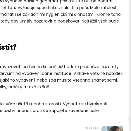
na výchově dalších generací, pak musíte nutně počítat
et totiž vyžaduje specifické znalosti a péči. Malé ratolesti
máhat i se základními hygienickými činnostmi. Kromě toho
 tedy aby uměly pozdravit a poděkovat. Nejtěžší však bude
stit?
 provozovat jen tak na koleně. Až budete procházet inzeráty
devším na vybavení dané instituce. V drtivé většině nabídek
nějakého vybavení, nebo zda musíte všechno shánět sami.
olky, hračky a také skříně.
e, vám ušetří mnoho starostí. Vyhnete se byrokracii,
ožství financí, protože kupujete zavedené jesle.
NEXT POST