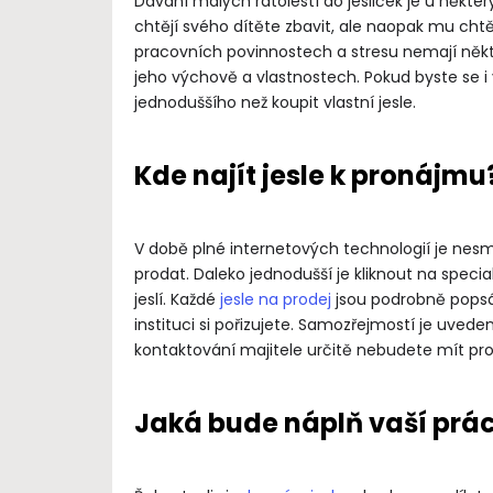
Dávání malých ratolestí do jesliček je u někte
chtějí svého dítěte zbavit, ale naopak mu chtě
pracovních povinnostech a stresu nemají někte
jeho výchově a vlastnostech. Pokud byste se i
jednoduššího než koupit vlastní jesle.
Kde najít jesle k pronájmu
V době plné internetových technologií je nesmysl
prodat. Daleko jednodušší je kliknout na speci
jeslí. Každé
jesle na prodej
jsou podrobně popsán
instituci si pořizujete. Samozřejmostí je uvede
kontaktování majitele určitě nebudete mít pr
Jaká bude náplň vaší prá