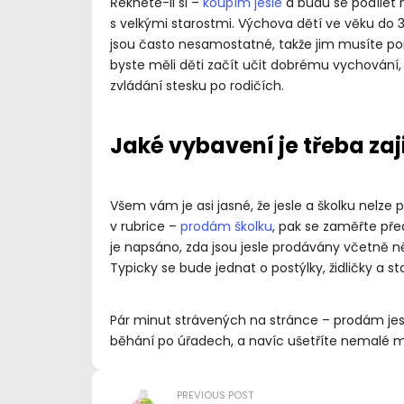
Řeknete-li si –
koupím jesle
a budu se podílet 
s velkými starostmi. Výchova dětí ve věku do 3 l
jsou často nesamostatné, takže jim musíte po
byste měli děti začít učit dobrému vychování,
zvládání stesku po rodičích.
Jaké vybavení je třeba zaji
Všem vám je asi jasné, že jesle a školku nelze
v rubrice –
prodám školku
, pak se zaměřte pře
je napsáno, zda jsou jesle prodávány včetně 
Typicky se bude jednat o postýlky, židličky a st
Pár minut strávených na stránce – prodám jesl
běhání po úřadech, a navíc ušetříte nemalé mn
PREVIOUS POST