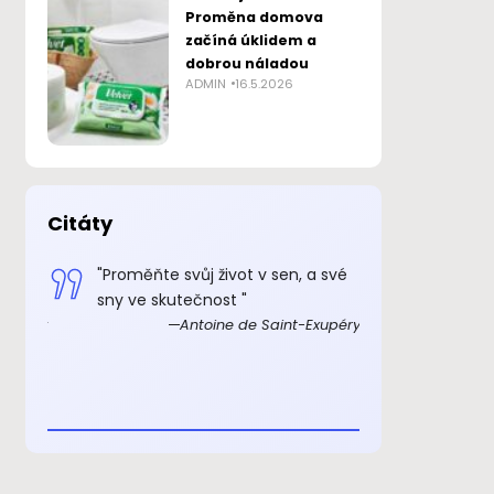
Proměna domova
začíná úklidem a
dobrou náladou
ADMIN
16.5.2026
Citáty
 smysl
"Proměňte svůj život v sen, a své
„Důkazem, 
sny ve skutečnost "
skutečně ex
Exupéry
Antoine de Saint-Exupéry
rozkošný, ž
beránka. C
je to důkaz,