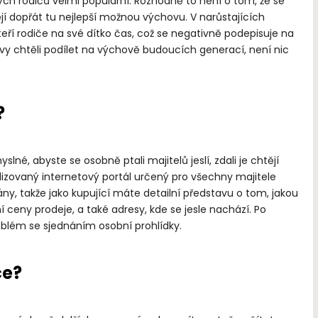
rých rodičů velmi populární. Rozhodně to není o tom, že se
jí dopřát tu nejlepší možnou výchovu. V narůstajících
ří rodiče na své dítko čas, což se negativně podepisuje na
 vy chtěli podílet na výchově budoucích generací, není nic
?
né, abyste se osobně ptali majitelů jeslí, zdali je chtějí
„Co dává smysl životu, dává
alizovaný internetový portál určený pro všechny majitele
i smrti.“
y, takže jako kupující máte detailní představu o tom, jakou
Antoine de Saint-
ní ceny prodeje, a také adresy, kde se jesle nachází. Po
oblém se sjednáním osobní prohlídky.
ce?