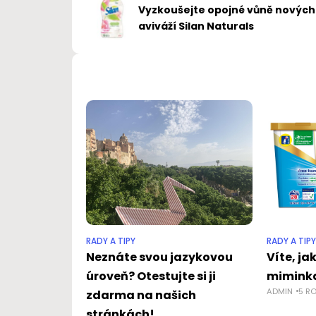
Vyzkoušejte opojné vůně nových
aviváží Silan Naturals
RADY A TIPY
RADY A TIPY
Neznáte svou jazykovou
Víte, ja
úroveň? Otestujte si ji
mimink
ADMIN
5 R
zdarma na našich
stránkách!