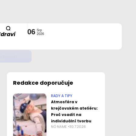
06
Srp
Zdraví
2026
ustavou?
Redakce doporučuje
RADY A TIPY
Atmosféra v
krejčovském ateliéru:
Proč vsadit na
individuální tvorbu
NO NAME
30.7.2026