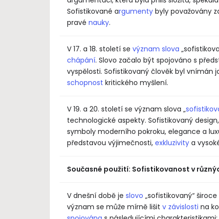
Sofistikované a
rgumenty
byly považovány za
pravé
nauky
.
V 17. a 18. století se
význam slova
„sofistiko
chápání
. Slovo začalo být spojováno s předst
vyspělosti. Sofistikovaný člověk byl vnímán 
schopnost
kritického myšlení.
V 19. a 20. století se význam slova „
sofistiko
technologické aspekty. Sofistikovaný design,
symboly moderního pokroku, elegance a luxus
představou výjimečnosti,
exkluzivity
a vysoké
Současné použití: Sofistikovanost v různ
V dnešní době je
slovo
„sofistikovaný“ široc
význam se může mírně lišit
v závislosti
na kon
spojována
s následujícími charakteristikami