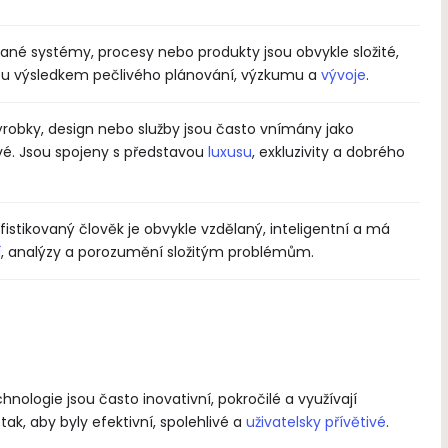
vané systémy, procesy nebo produkty jsou obvykle složité,
ou výsledkem pečlivého plánování, výzkumu a
vývoje
.
ýrobky, design nebo služby jsou často vnímány jako
livé. Jsou spojeny s představou
luxusu
, exkluzivity a dobrého
istikovaný člověk je obvykle vzdělaný, inteligentní a má
í
, analýzy a porozumění složitým problémům.
hnologie jsou často inovativní, pokročilé a využívají
ak, aby byly efektivní, spolehlivé a
uživatelsky přívětivé
.