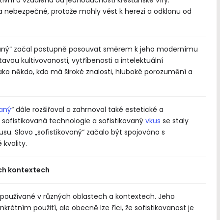
 nebezpečné, protože mohly vést k herezi a odklonu od
vaný“ začal postupně posouvat směrem k jeho modernímu
avou kultivovanosti, vytříbenosti a intelektuální
jako někdo, kdo má široké znalosti, hluboké porozumění a
vaný
“ dále rozšiřoval a zahrnoval také estetické a
 sofistikovaná technologie a sofistikovaný
vkus
se staly
u. Slovo „sofistikovaný“ začalo být spojováno s
 kvality.
ých kontextech
e používané v různých oblastech a kontextech. Jeho
krétním použití, ale obecně lze říci, že sofistikovanost je
: