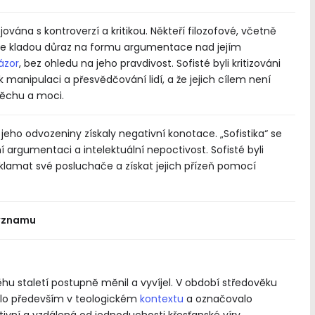
ována s kontroverzí a kritikou. Někteří filozofové, včetně
o, že kladou důraz na formu argumentace nad jejím
ázor
, bez ohledu na jeho pravdivost. Sofisté byli kritizováni
k manipulaci a přesvědčování lidí, a že jejich cílem není
spěchu a moci.
a jeho odvozeniny získaly negativní konotace. „Sofistika“ se
argumentaci a intelektuální nepoctivost. Sofisté byli
oklamat své posluchače a získat jejich přízeň pomocí
významu
ěhu staletí postupně měnil a vyvíjel. V období středověku
valo především v teologickém
kontextu
a označovalo
lativní a vzdálená od jednoduchosti křesťanské víry.