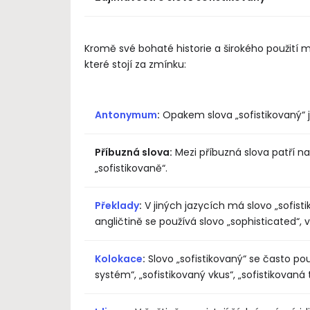
Kromě své bohaté historie a širokého použití m
které stojí za zmínku:
Antonymum
:
Opakem slova „sofistikovaný“ j
Příbuzná slova:
Mezi příbuzná slova patří např
„sofistikovaně“.
Překlady
:
V jiných jazycích má slovo „sofist
angličtině se používá slovo „sophisticated“, 
Kolokace
:
Slovo „sofistikovaný“ se často použ
systém“, „sofistikovaný vkus“, „sofistikovan