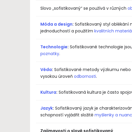
Slovo „sofistikovaný“ se používá v různých
o
Móda a design
:
Sofistikovaný styl oblékání 
jednoduchostí a použitím
kvalitních materiá
Technologie
:
Sofistikované technologie jsou 
poznatky
.
Věda
:
Sofistikované metody výzkumu nebo a
vysokou úroveň
odbornosti
.
Kultura
:
Sofistikovaná kultura je často sp
Jazyk
:
Sofistikovaný jazyk je charakterizov
schopností vyjádřit složité
myšlenky a nuan
Zajímavosti o slově sofistikovaný