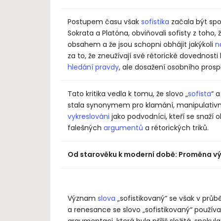
Postupem času však
sofistika
začala být spoj
Sokrata a Platóna, obviňovali sofisty z toh
obsahem a že jsou schopni obhájit jakýkoli
n
za to, že zneužívají své rétorické dovednosti 
hledání pravdy
, ale dosažení osobního pro
Tato kritika vedla k tomu, že slovo „
sofista
“ 
stala synonymem pro klamání, manipulativní 
vykreslováni
jako podvodníci, kteří se snaží 
falešných
argumentů
a rétorických triků.
Od starověku k moderní době: Proměna 
Význam
slova
„sofistikovaný“ se však v průb
a renesance se slovo „sofistikovaný“ použí
argumentaci, která byla příliš složitá, speku