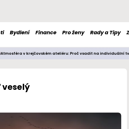
ti
Bydlení
Finance
Pro ženy
Rady a Tipy
Atmosféra v krejčovském ateliéru: Proč vsadit na individuální t
 veselý