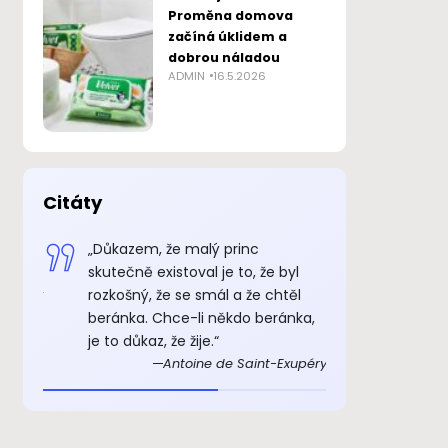
Proměna domova
začíná úklidem a
dobrou náladou
ADMIN
16.5.2026
Citáty
a své
„Důkazem, že malý princ
„Co dává s
skutečně existoval je to, že byl
i smrti.“
Exupéry
rozkošný, že se smál a že chtěl
beránka. Chce-li někdo beránka,
je to důkaz, že žije.“
Antoine de Saint-Exupéry