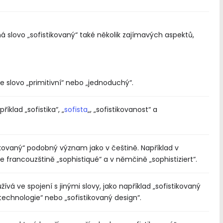
á slovo „sofistikovaný“ také několik zajímavých aspektů,
e slovo „primitivní“ nebo „jednoduchý“.
íklad „sofistika“, „
sofista
„, „sofistikovanost“ a
ikovaný“ podobný význam jako v češtině. Například v
ve francouzštině „sophistiqué“ a v němčině „sophistiziert“.
ívá ve spojení s jinými slovy, jako například „sofistikovaný
á technologie“ nebo „sofistikovaný design“.