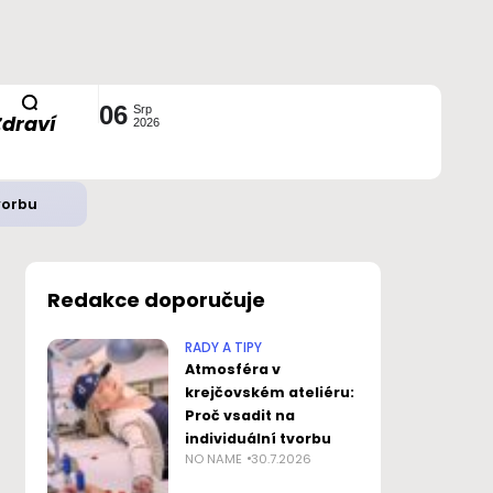
06
Srp
Zdraví
2026
vorbu
Redakce doporučuje
RADY A TIPY
Atmosféra v
krejčovském ateliéru:
Proč vsadit na
individuální tvorbu
NO NAME
30.7.2026