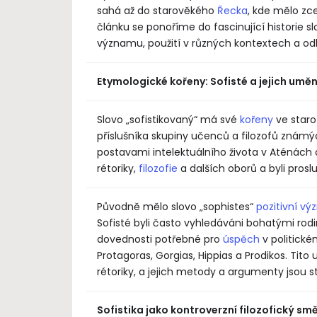
sahá až do starověkého
Řecka
, kde mělo zc
článku se ponoříme do fascinující historie 
významu, použití v různých kontextech a odh
Etymologické kořeny: Sofisté a jejich umě
Slovo „sofistikovaný“ má své
kořeny
ve staro
příslušníka skupiny učenců a filozofů známýc
postavami intelektuálního života v Aténách
rétoriky,
filozofie
a dalších oborů a byli pro
„Co 
i smr
Původně mělo slovo „sophistes“
pozitivní v
Sofisté byli často vyhledáváni bohatými rodina
dovednosti potřebné pro
úspěch
v politické
Protagoras, Gorgias, Hippias a Prodikos. Tito
rétoriky, a jejich metody a argumenty jsou
Sofistika jako kontroverzní filozofický sm