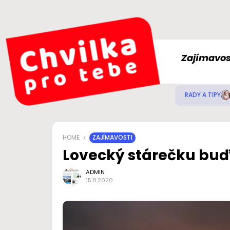
Zajímavos
RADY A TIPY
HOME
ZAJÍMAVOSTI
Lovecký stárečku buď
ADMIN
15.8.2020