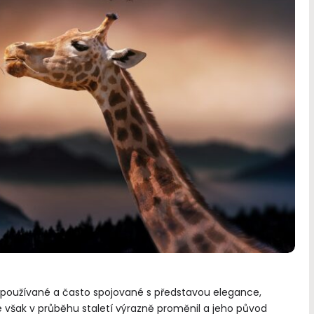
 používané a často spojované s představou elegance,
 však v průběhu staletí výrazně proměnil a jeho původ