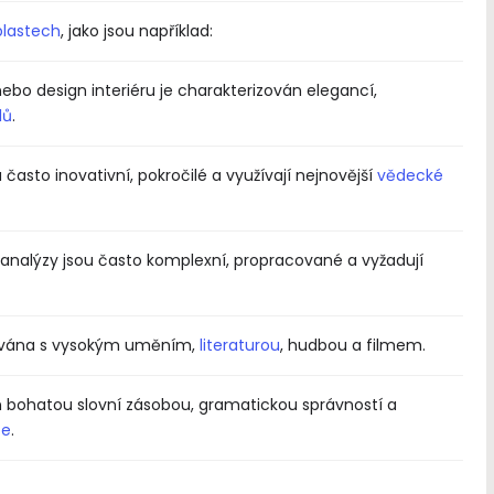
blastech
, jako jsou například:
nebo design interiéru je charakterizován elegancí,
lů
.
často inovativní, pokročilé a využívají nejnovější
vědecké
nalýzy jsou často komplexní, propracované a vyžadují
ojována s vysokým uměním,
literaturou
, hudbou a filmem.
án bohatou slovní zásobou, gramatickou správností a
ce
.