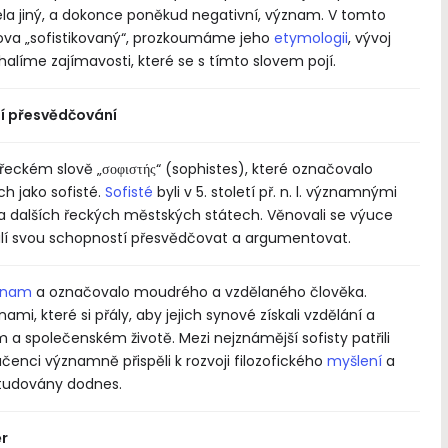
ela jiný, a dokonce poněkud negativní, význam. V tomto
slova „sofistikovaný“, prozkoumáme jeho
etymologii
, vývoj
alíme zajímavosti, které se s tímto slovem pojí.
ní přesvědčování
řeckém slově „σοφιστής“ (sophistes), které označovalo
h jako sofisté.
Sofisté
byli v 5. století př. n. l. významnými
 a dalších řeckých městských státech. Věnovali se výuce
slulí svou schopností přesvědčovat a argumentovat.
dává smysl životu, dává smysl
"Proměňte svůj život v sen, 
ti.“
sny ve skutečnost "
ýznam
a označovalo moudrého a vzdělaného člověka.
Antoine de Saint-Exupéry
Antoine de Saint-
mi, které si přály, aby jejich synové získali vzdělání a
m a společenském životě. Mezi nejznámější sofisty patřili
 učenci významně přispěli k rozvoji filozofického
myšlení
a
 studovány dodnes.
ěr