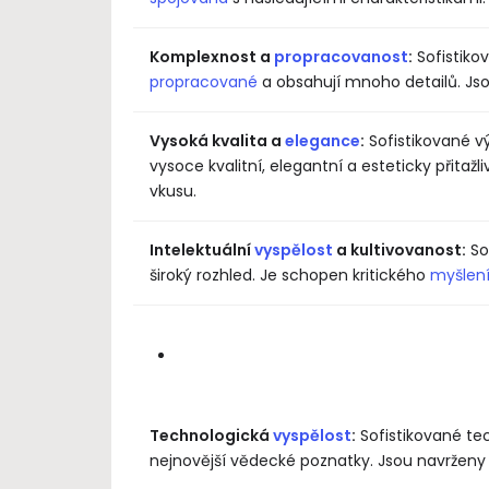
Komplexnost a
propracovanost
:
Sofistiko
propracované
a obsahují mnoho detailů. Js
Vysoká kvalita a
elegance
:
Sofistikované v
vysoce kvalitní, elegantní a esteticky přitaž
vkusu.
Intelektuální
vyspělost
a kultivovanost:
Sof
široký rozhled. Je schopen kritického
myšlen
Technologická
vyspělost
:
Sofistikované tec
nejnovější vědecké poznatky. Jsou navrženy t