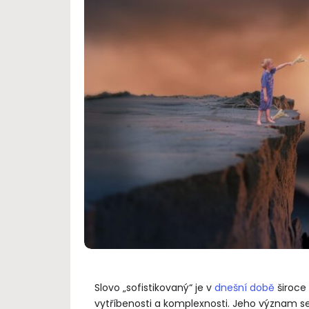
Slovo „sofistikovaný“ je v
dnešní době
široce
vytříbenosti a komplexnosti. Jeho význam se