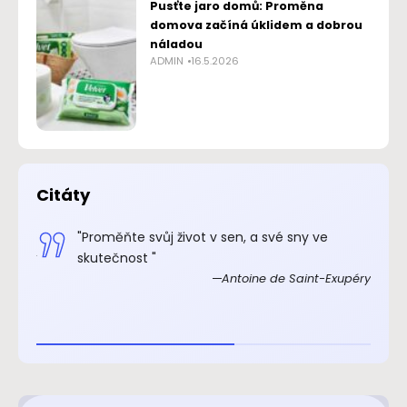
Pusťte jaro domů: Proměna
domova začíná úklidem a dobrou
náladou
ADMIN
16.5.2026
Citáty
.“
"Proměňte svůj život v sen, a své sny ve
xupéry
skutečnost "
Antoine de Saint-Exupéry