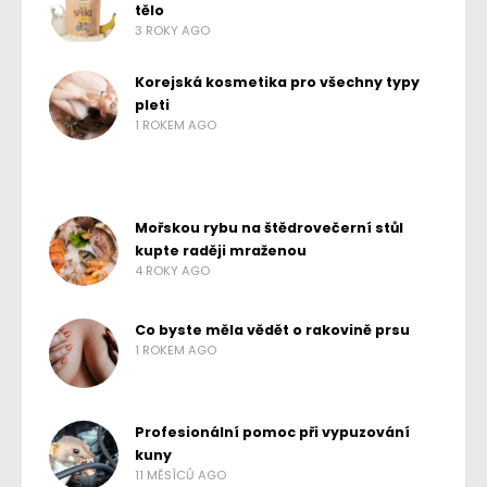
tělo
3 ROKY AGO
Korejská kosmetika pro všechny typy
pleti
1 ROKEM AGO
Mořskou rybu na štědrovečerní stůl
kupte raději mraženou
4 ROKY AGO
Co byste měla vědět o rakovině prsu
1 ROKEM AGO
Profesionální pomoc při vypuzování
kuny
11 MĚSÍCŮ AGO