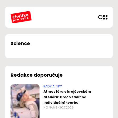
Science
Redakce doporučuje
RADY A TIPY
Atmosféra v krejčovském
ateliéru: Proč vsadit na
individuální tvorbu
NO NAME
30.7.2026