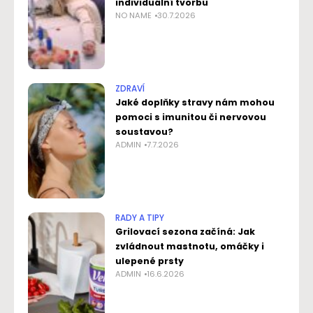
individuální tvorbu
NO NAME
30.7.2026
ZDRAVÍ
Jaké doplňky stravy nám mohou
pomoci s imunitou či nervovou
soustavou?
ADMIN
7.7.2026
RADY A TIPY
Grilovací sezona začíná: Jak
zvládnout mastnotu, omáčky i
ulepené prsty
ADMIN
16.6.2026