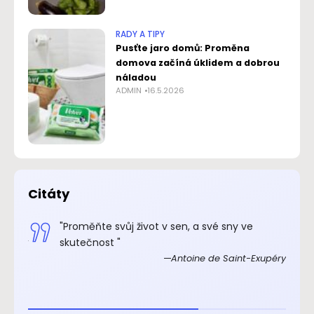
RADY A TIPY
Pusťte jaro domů: Proměna
domova začíná úklidem a dobrou
náladou
ADMIN
16.5.2026
Citáty
.“
"Proměňte svůj život v sen, a své sny ve
xupéry
skutečnost "
Antoine de Saint-Exupéry