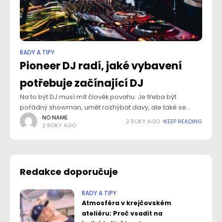
RADY A TIPY
Pioneer DJ radí, jaké vybavení
potřebuje začínající DJ
Na to být DJ musí mít člověk povahu. Je třeba být
pořádný showman, umět rozhýbat davy, ale také se
umět naladit na náladu publika. Kromě toho je ale nutné
NO NAME
2 ROKY AGO
KEEP READING
2 ROKY AGO
pořídit
Redakce doporučuje
RADY A TIPY
Atmosféra v krejčovském
ateliéru: Proč vsadit na