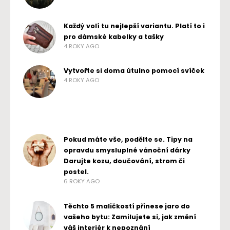
Každý volí tu nejlepší variantu. Platí to i
pro dámské kabelky a tašky
4 ROKY AGO
Vytvořte si doma útulno pomocí svíček
4 ROKY AGO
Pokud máte vše, podělte se. Tipy na
opravdu smysluplné vánoční dárky
Darujte kozu, doučování, strom či
postel.
6 ROKY AGO
Těchto 5 maličkostí přinese jaro do
vašeho bytu: Zamilujete si, jak změní
váš interiér k nepoznání