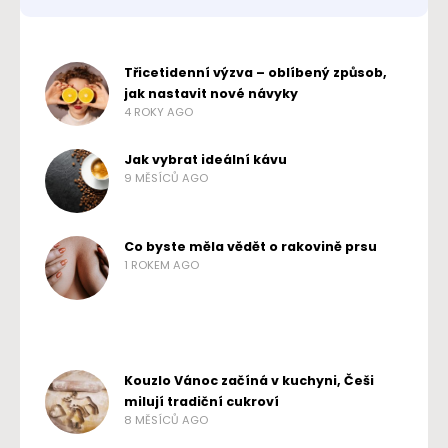
Třicetidenní výzva – oblíbený způsob,
jak nastavit nové návyky
4 ROKY AGO
Jak vybrat ideální kávu
9 MĚSÍCŮ AGO
Co byste měla vědět o rakovině prsu
1 ROKEM AGO
Kouzlo Vánoc začíná v kuchyni, Češi
milují tradiční cukroví
8 MĚSÍCŮ AGO