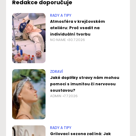
Redakce doporučuje
RADY A TIPY
Atmosféra v krejčovském
ateliéru: Proč vsadit na
individuální tvorbu
NO NAME
30.7.2026
ZDRAVÍ
Jaké doplňky stravy nám mohou
pomoci s imunitou či nervovou
soustavou?
ADMIN
7.7.2026
RADY A TIPY
Grilovací sezona začíná: Jak