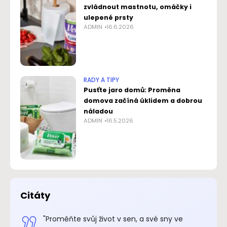
zvládnout mastnotu, omáčky i
ulepené prsty
ADMIN
16.6.2026
RADY A TIPY
Pusťte jaro domů: Proměna
domova začíná úklidem a dobrou
náladou
ADMIN
16.5.2026
Citáty
.“
"Proměňte svůj život v sen, a své sny ve