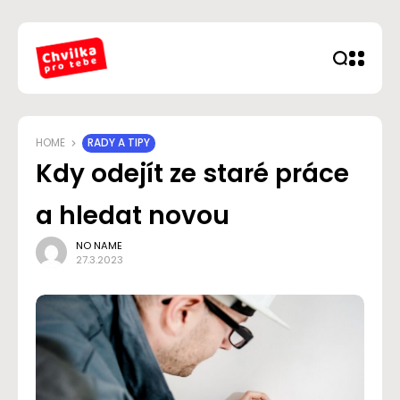
HOME
RADY A TIPY
Kdy odejít ze staré práce
a hledat novou
NO NAME
27.3.2023