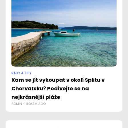
RADY A TIPY
RAD
Kam se jít vykoupat v okolí Splitu v
At
Chorvatsku? Podívejte se na
Pr
NO
nejkrásnější pláže
ADMIN
1 ROKEM AGO