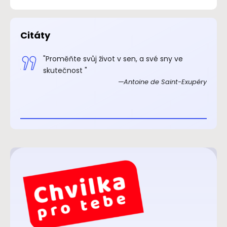
Citáty
.“
"Proměňte svůj život v sen, a své sny ve
xupéry
skutečnost "
Antoine de Saint-Exupéry