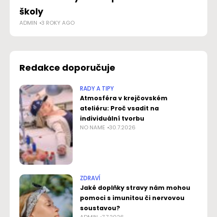
NO
školy
ADMIN
3 ROKY AGO
Redakce doporučuje
RADY A TIPY
Atmosféra v krejčovském
ateliéru: Proč vsadit na
individuální tvorbu
NO NAME
30.7.2026
ZDRAVÍ
Jaké doplňky stravy nám mohou
pomoci s imunitou či nervovou
soustavou?