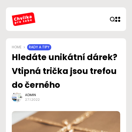
HOME
RADY A TIPY
Hledáte unikátní dárek?
Vtipná trička jsou trefou
do černého
ADMIN
27.1.2022