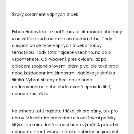
Široký sortiment vtipných triček
Eshop Hobbytriko.cz patří mezi elektronické obchody
s největším sortimentem na českém trhu. Tedy
alespoň co se týče vtipných triček s hobby
tématikou. Tady totiž najdete všechno, na co si
vzpomenete. Od rybaření, přes cvičení, až po
oblečení spojené s lovem, pitím piva, ale také prací
nebo každodenními činnostmi. Nabídka je zkrátka
široká. Vybrat si tedy něco, co se bude
obdarovanému nebo obdarované opravdu líbit,
nebude zas těžké.
Na eshopu totiž najdete trička jak pro pány, tak pro
dámy. V kvalitním provedení a s odlišnými potisky
šitými na míru dané situaci nebo výročí. A pokud si
nebudete moct vybrat z široké nabídky originálních