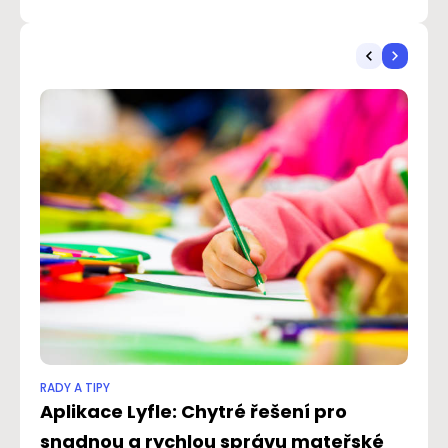
ostrovů
RADY A TIPY
RAD
Aplikace Lyfle: Chytré řešení pro
J
snadnou a rychlou správu mateřské
r