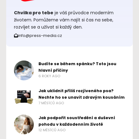
Chvilka pro tebe
je váš průvodce moderním
životem. Pomůžeme vám najít si čas na sebe,
rozvíjet se a užívat si každý den.
info@press-media.cz
Budíte se během spánku? Toto jsou
hlavní příčiny
6 ROKY AGO
Jak uklidnit příliš rozjíveného psa?
Nechte ho se unavit zdravým kousáním
7 MĚSÍCŮ AGO
Jak podpořit soustředění a duševní
pohodu v každodenním životě
12 MĚSÍCŮ AGO