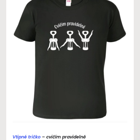
Vtipné tričko
– cvičím pravidelně