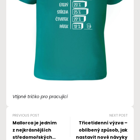
Vtipné tričko pro pracující
PREVIOUS POST
NEXT POST
Mallorca je jedním
Třicetidenní výzva –
z nejkrásnějších
oblíbený způsob, jak
středomořských
nastavit nové návyky