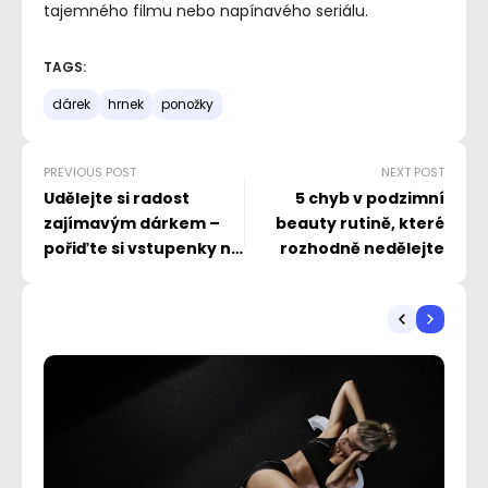
tajemného filmu nebo napínavého seriálu.
TAGS:
dárek
hrnek
ponožky
PREVIOUS POST
NEXT POST
Udělejte si radost
5 chyb v podzimní
zajímavým dárkem –
beauty rutině, které
pořiďte si vstupenky na
rozhodně nedělejte
muzikál