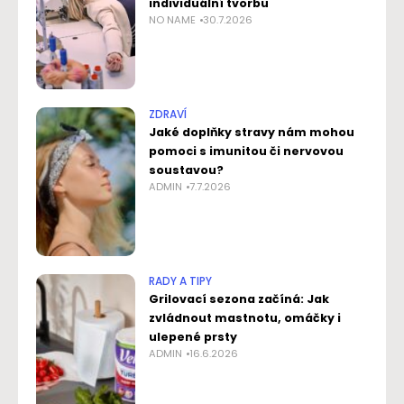
individuální tvorbu
NO NAME
30.7.2026
ZDRAVÍ
Jaké doplňky stravy nám mohou
pomoci s imunitou či nervovou
soustavou?
ADMIN
7.7.2026
RADY A TIPY
Grilovací sezona začíná: Jak
zvládnout mastnotu, omáčky i
ulepené prsty
ADMIN
16.6.2026