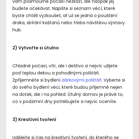
vám pošmourné počasí nezkazí, ale naopak jej
budete očekávat. Napište si seznam věcí, které
byste chtěli vyzkoušet, ať už se jedná o pouštění
draka, sbírání kaštanů nebo třeba návštěvu výstavy
hub.
2) Vytvořte si útulno
Chladné počasí, vítr, ale i deštivo si nejvíc užijete
pod teplou dekou a pohodlnými polštáři.
Zpříjemněte si bydlení
dárkovými polštáři
. Vyberte si
do svého bydlení věci, které budou příjemné nejen
na dotek, ale i na pohled. Útulný domov je právě to,
co v podzimní dny potřebujete a nejvíc oceníte.
3) Kreativní tvoření
Udělejte si čas na kreativní tvoření, do kterého se