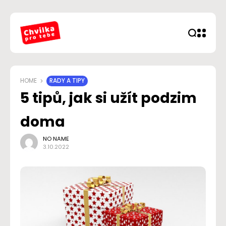
HOME
RADY A TIPY
5 tipů, jak si užít podzim
doma
NO NAME
3.10.2022