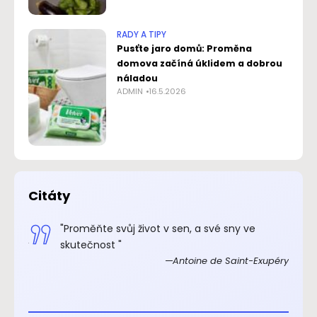
RADY A TIPY
Pusťte jaro domů: Proměna
domova začíná úklidem a dobrou
náladou
ADMIN
16.5.2026
Citáty
.“
"Proměňte svůj život v sen, a své sny ve
xupéry
skutečnost "
Antoine de Saint-Exupéry