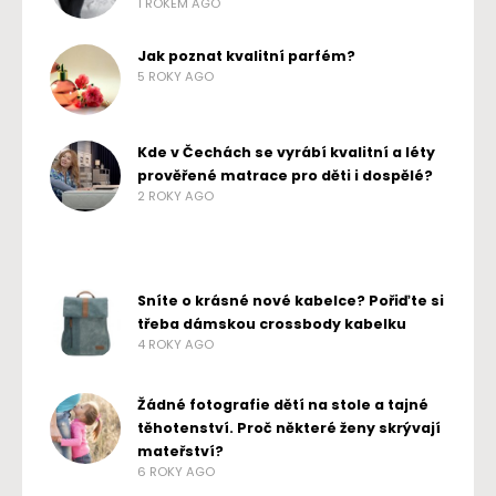
1 ROKEM AGO
Jak poznat kvalitní parfém?
5 ROKY AGO
Kde v Čechách se vyrábí kvalitní a léty
prověřené matrace pro děti i dospělé?
2 ROKY AGO
Sníte o krásné nové kabelce? Pořiďte si
třeba dámskou crossbody kabelku
4 ROKY AGO
Žádné fotografie dětí na stole a tajné
těhotenství. Proč některé ženy skrývají
mateřství?
6 ROKY AGO