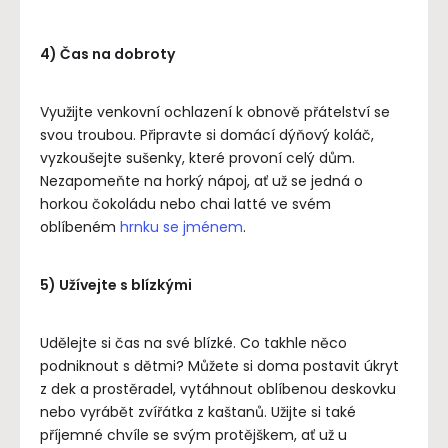
4) Čas na dobroty
Využijte venkovní ochlazení k obnově přátelství se
svou troubou. Připravte si domácí dýňový koláč,
vyzkoušejte sušenky, které provoní celý dům.
Nezapomeňte na horký nápoj, ať už se jedná o
horkou čokoládu nebo chai latté ve svém
oblíbeném
hrnku se jménem
.
5) Užívejte s blízkými
Udělejte si čas na své blízké. Co takhle něco
podniknout s dětmi? Můžete si doma postavit úkryt
z dek a prostěradel, vytáhnout oblíbenou deskovku
nebo vyrábět zvířátka z kaštanů. Užijte si také
příjemné chvíle se svým protějškem, ať už u