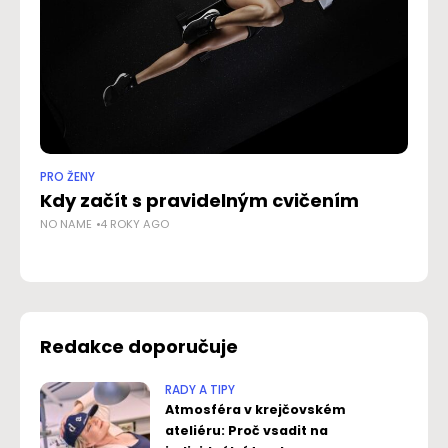
PRO ŽENY
RAD
Kdy začít s pravidelným cvičením
K
NO NAME
4 ROKY AGO
AD
Redakce doporučuje
RADY A TIPY
Atmosféra v krejčovském
ateliéru: Proč vsadit na