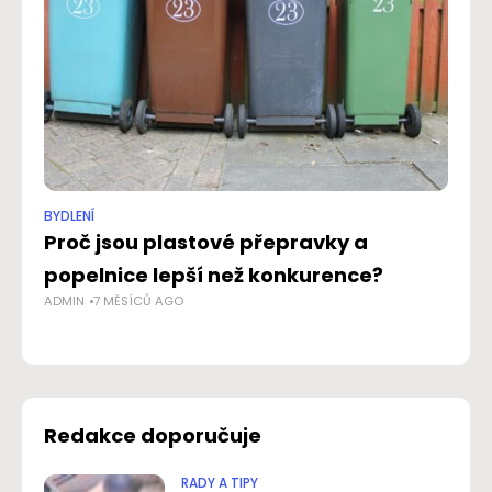
BYDLENÍ
BYD
Proč jsou plastové přepravky a
D
popelnice lepší než konkurence?
vz
ADMIN
7 MĚSÍCŮ AGO
NO
Redakce doporučuje
RADY A TIPY