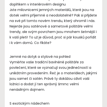
doplňkem v interiérovém designu
Jste milovnicemi jemných materiálů, které jsou na
dotek velmi příjemné a neodolatelné? Pak si přijdete
na své při tomto novém trendu, který ohromil i nás.
Nejenže jsou saténové a sametové polštáře velmi
trendy, ale svým povrchem jsou mnohem šetrnější i
k vaší pleti! To už je důvod, proč si pár kousků pořídit
i k vám domů. Co říkáte?
Jemné na dotyk a stylové na pohled
Vyměňte vaše tradiční bavlněné polštáře za
povlečení, které se vyznačují svou jedinečností a
unikátním provedením. Řeč je o materiálech, jakými
jsou samet či satén. Právě ty dokážou oživit vaši
ložnici a dodat jí ten správný šmrnc velmi
nenásilným dojmem.
S exotickým nádechem