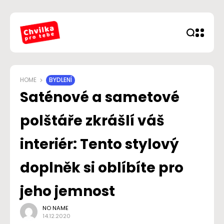
HOME
BYDLENÍ
Saténové a sametové
polštáře zkrášlí váš
interiér: Tento stylový
doplněk si oblíbíte pro
jeho jemnost
NO NAME
14.12.2020