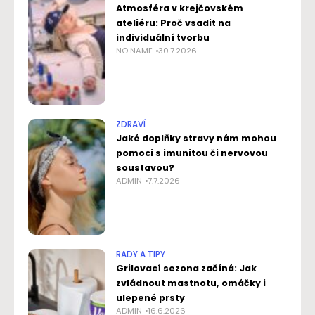
Atmosféra v krejčovském
ateliéru: Proč vsadit na
individuální tvorbu
NO NAME
30.7.2026
ZDRAVÍ
Jaké doplňky stravy nám mohou
pomoci s imunitou či nervovou
soustavou?
ADMIN
7.7.2026
RADY A TIPY
Grilovací sezona začíná: Jak
zvládnout mastnotu, omáčky i
ulepené prsty
ADMIN
16.6.2026