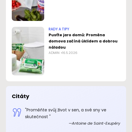
RADY A TIPY
Pusťte jaro domů: Proměna
domova začíná úklidem a dobrou
náladou
ADMIN
16.5.2026
Citáty
.“
"Proměňte svůj život v sen, a své sny ve
xupéry
skutečnost "
Antoine de Saint-Exupéry