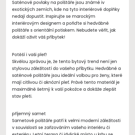
Saténové povlaky na polštáře jsou známé iv
exotických zemích, kde na tyto interiérové ​​doplňky
nedají dopustit. Inspirujte se marockým
interiérovým designem a pořiďte si hedvábné
polštáře s orientální potiskem. Nebudete věřit, jak
dokáží oživit váš příbytek!
Potěší i vaši pleť!
Skvělou zprávou je, že tento bytový trend není jen
stylovou záležitostí do vašeho příbytku. Hedvábné a
saténové polštáře jsou ideální volbou pro ženy, které
mají citlivou či aknózní pleť. Právě tento materiál je
maximálně šetrný k vaší pokožce a dokáže zlepšit
stav pleti.
příjemný samet
Sametové polštáře patří k velmi moderní záležitosti
v souvislosti se zařizováním vašeho interiéru či
exteriéru. Letní terasa či idylické místo u krbu se