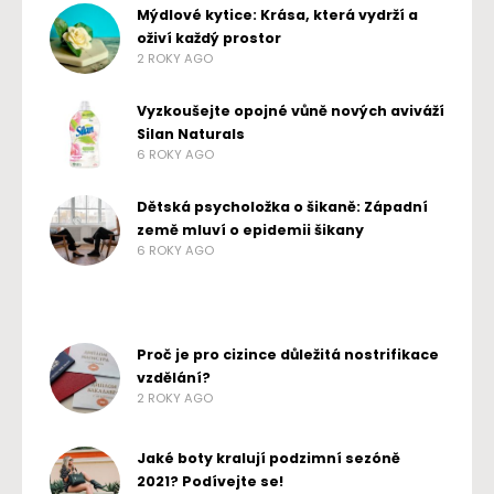
Mýdlové kytice: Krása, která vydrží a
oživí každý prostor
2 ROKY AGO
Vyzkoušejte opojné vůně nových aviváží
Silan Naturals
6 ROKY AGO
Dětská psycholožka o šikaně: Západní
země mluví o epidemii šikany
6 ROKY AGO
Proč je pro cizince důležitá nostrifikace
vzdělání?
2 ROKY AGO
Jaké boty kralují podzimní sezóně
2021? Podívejte se!