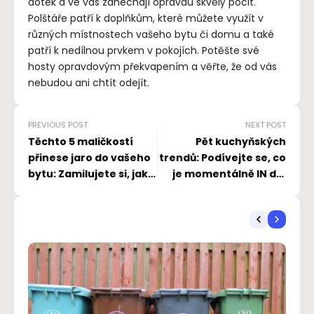
dotek a ve vás zanechají opravdu skvělý pocit.
Polštáře patří k doplňkům, které můžete využít v
různých místnostech vašeho bytu či domu a také
patří k nedílnou prvkem v pokojích. Potěšte své
hosty opravdovým překvapením a věřte, že od vás
nebudou ani chtít odejít.
PREVIOUS POST
NEXT POST
Těchto 5 maličkostí
Pět kuchyňských
přinese jaro do vašeho
trendů: Podívejte se, co
bytu: Zamilujete si, jak
je momentálně IN dle
změní váš interiér k
světových designérů
nepoznání