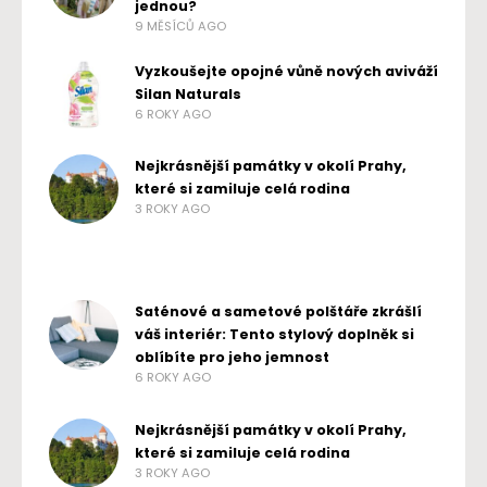
jednou?
9 MĚSÍCŮ AGO
Vyzkoušejte opojné vůně nových aviváží
Silan Naturals
6 ROKY AGO
Nejkrásnější památky v okolí Prahy,
které si zamiluje celá rodina
3 ROKY AGO
Saténové a sametové polštáře zkrášlí
váš interiér: Tento stylový doplněk si
oblíbíte pro jeho jemnost
6 ROKY AGO
Nejkrásnější památky v okolí Prahy,
které si zamiluje celá rodina
3 ROKY AGO