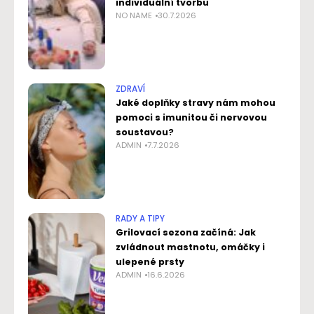
individuální tvorbu
NO NAME
30.7.2026
ZDRAVÍ
Jaké doplňky stravy nám mohou
pomoci s imunitou či nervovou
soustavou?
ADMIN
7.7.2026
RADY A TIPY
Grilovací sezona začíná: Jak
zvládnout mastnotu, omáčky i
ulepené prsty
ADMIN
16.6.2026