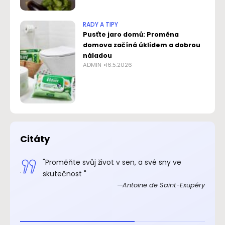
RADY A TIPY
Pusťte jaro domů: Proměna
domova začíná úklidem a dobrou
náladou
ADMIN
16.5.2026
Citáty
.“
"Proměňte svůj život v sen, a své sny ve
xupéry
skutečnost "
Antoine de Saint-Exupéry