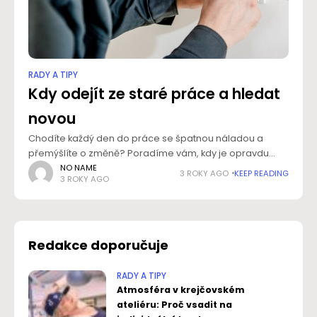
RADY A TIPY
Kdy odejít ze staré práce a hledat
novou
Chodíte každý den do práce se špatnou náladou a
přemýšlíte o změně? Poradíme vám, kdy je opravdu
správný čas odejít a najít si novou a lepší práci.
NO NAME
3 ROKY AGO
KEEP READING
3 ROKY AGO
Nezůstávejte v zaměstnání,
Redakce doporučuje
RADY A TIPY
Atmosféra v krejčovském
ateliéru: Proč vsadit na