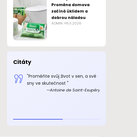
Proměna domova
začíná úklidem a
dobrou náladou
ADMIN
16.5.2026
Citáty
 smysl
"Proměňte svůj život v sen, a své
„Důkazem, 
sny ve skutečnost "
skutečně ex
Exupéry
Antoine de Saint-Exupéry
rozkošný, ž
beránka. C
je to důkaz,