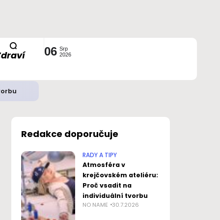
06
Srp
Zdraví
2026
vorbu
Redakce doporučuje
RADY A TIPY
Atmosféra v
krejčovském ateliéru:
Proč vsadit na
individuální tvorbu
NO NAME
30.7.2026