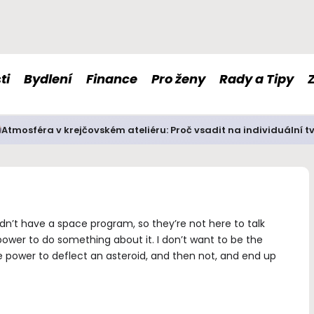
ti
Bydlení
Finance
Pro ženy
Rady a Tipy
Atmosféra v krejčovském ateliéru: Proč vsadit na individuální t
idn’t have a space program, so they’re not here to talk
ower to do something about it. I don’t want to be the
 power to deflect an asteroid, and then not, and end up