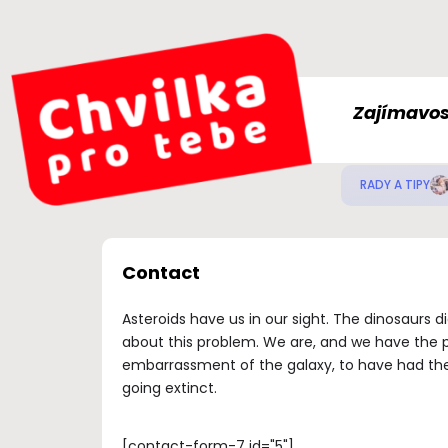
Zajímavos
RADY A TIPY
Contact
Asteroids have us in our sight. The dinosaurs d
about this problem. We are, and we have the p
embarrassment of the galaxy, to have had the
going extinct.
[contact-form-7 id="5"]