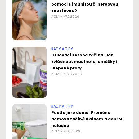
pomoci s imunitou či nervovou
soustavou?
ADMIN
7.7.2026
RADY A TIPY
Grilovací sezona začíná: Jak
zvládnout mastnotu, omáčky i
ulepené prsty
ADMIN
16.6.2026
RADY A TIPY
Pusťte jaro domů: Proměna
domova začíná úklidem a dobrou
náladou
ADMIN
16.5.2026