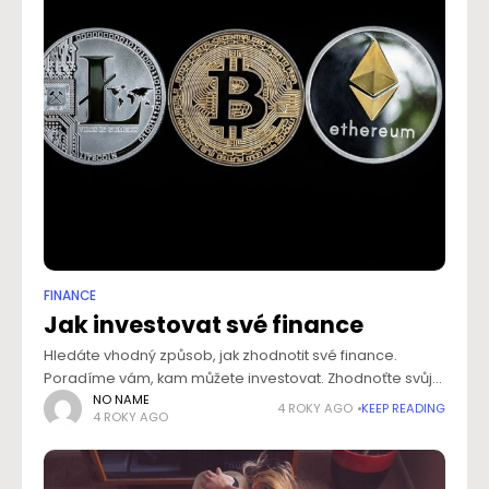
FINANCE
Jak investovat své finance
Hledáte vhodný způsob, jak zhodnotit své finance.
Poradíme vám, kam můžete investovat. Zhodnoťte svůj
majetek a vytvořte si dostatečnou finanční rezervu. Víte,
NO NAME
4 ROKY AGO
KEEP READING
4 ROKY AGO
jak vysoká by měla být? Proč finanční rezerva