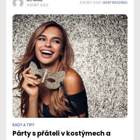
kromě spánku dodají také milostné hrátky, ať už jsme v
NO NAME
4 ROKY AGO
KEEP READING
4 ROKY AGO
páru
RADY A TIPY
Párty s přáteli v kostýmech a