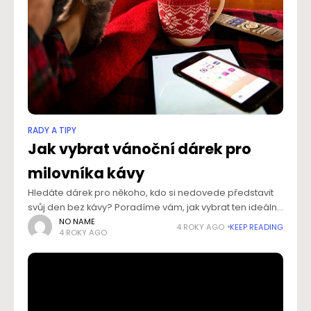
RADY A TIPY
Jak vybrat vánoční dárek pro
milovníka kávy
Hledáte dárek pro někoho, kdo si nedovede představit
svůj den bez kávy? Poradíme vám, jak vybrat ten ideální.
Překvapte své blízké, rodinu a kamarády. Nebojte se
NO NAME
4 ROKY AGO
KEEP READING
4 ROKY AGO
udělat radost i kolegům