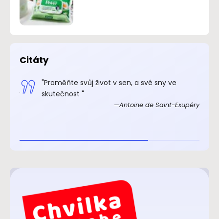
Citáty
.“
"Proměňte svůj život v sen, a své sny ve
xupéry
skutečnost "
Antoine de Saint-Exupéry