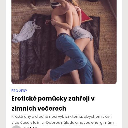
PRO ŽENY
Erotické pomůcky zahřejí v
zimních večerech
Krátké dny a dlouhé noci vybízí k tomu, abychom trávili
více času v ložnici. Dobrou náladu a novou energii nám