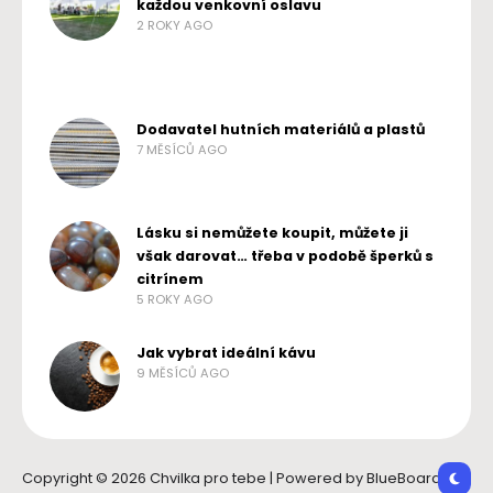
každou venkovní oslavu
2 ROKY AGO
Dodavatel hutních materiálů a plastů
7 MĚSÍCŮ AGO
Lásku si nemůžete koupit, můžete ji
však darovat… třeba v podobě šperků s
citrínem
5 ROKY AGO
Jak vybrat ideální kávu
9 MĚSÍCŮ AGO
Copyright © 2026 Chvilka pro tebe | Powered by BlueBoard.