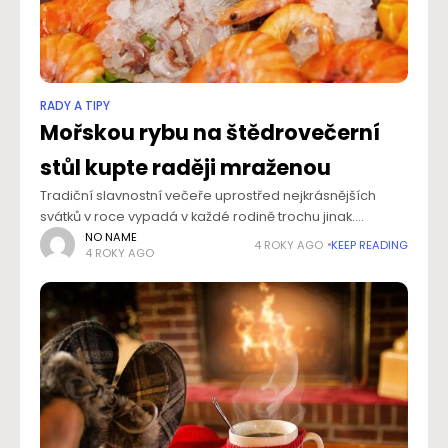
RADY A TIPY
Mořskou rybu na štědrovečerní
stůl kupte raději mraženou
Tradiční slavnostní večeře uprostřed nejkrásnějších
svátků v roce vypadá v každé rodině trochu jinak.
Klasikou je obalovaný kapr a bramborový salát, často
NO NAME
4 ROKY AGO
KEEP READING
4 ROKY AGO
ale sladkovodní rybu nahrazují ty mořské, například
losos.