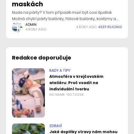
maskách
Nuda na párty? V tom případě musí být cosi špatně.
Možná chybí párty balónky, fóliové balónky, kostýmy a
masky nebo párty hry. Každá párty je totiž plánovaný čas
ADMIN
4 ROKY AGO
KEEP READING
4 ROKY AGO
bezvadného setkání
Redakce doporučuje
RADY A TIPY
Atmosféra v krejčovském
ateliéru: Proč vsadit na
individuální tvorbu
NO NAME
30.7.2026
ZDRAVÍ
Jaké doplňky stravy nám mohou