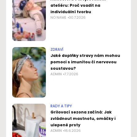
ateliéru: Proč vsadit na
individuální tvorbu
NO NAME
30.7.2026
ZDRAVÍ
Jaké doplňky stravy nám mohou
pomoci s imunitou či nervovou
soustavou?
ADMIN
7.7.2026
RADY A TIPY
Grilovací sezona začíná: Jak
zvládnout mastnotu, omáčky i
ulepené prsty
ADMIN
16.6.2026