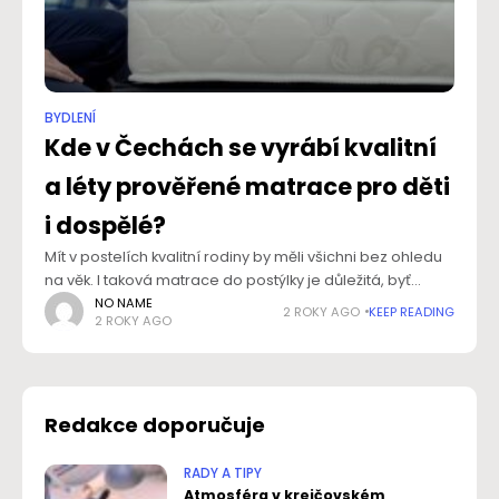
BYDLENÍ
Kde v Čechách se vyrábí kvalitní
a léty prověřené matrace pro děti
i dospělé?
Mít v postelích kvalitní rodiny by měli všichni bez ohledu
na věk. I taková matrace do postýlky je důležitá, byť
můžeme mít pocit, že díky nízké váze batolat nehraje
NO NAME
2 ROKY AGO
KEEP READING
2 ROKY AGO
velkou roli,
Redakce doporučuje
RADY A TIPY
Atmosféra v krejčovském