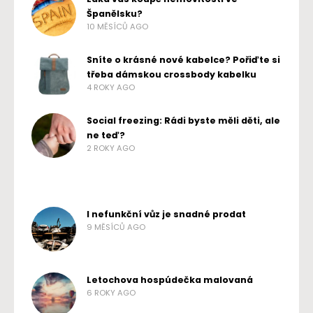
Španělsku?
10 MĚSÍCŮ AGO
Sníte o krásné nové kabelce? Pořiďte si
třeba dámskou crossbody kabelku
4 ROKY AGO
Social freezing: Rádi byste měli děti, ale
ne teď?
2 ROKY AGO
I nefunkční vůz je snadné prodat
9 MĚSÍCŮ AGO
Letochova hospúdečka malovaná
6 ROKY AGO