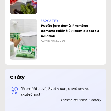
RADY A TIPY
Pusťte jaro domů: Proměna
domova začíná úklidem a dobrou
náladou
ADMIN
16.5.2026
Citáty
.“
"Proměňte svůj život v sen, a své sny ve
xupéry
skutečnost "
Antoine de Saint-Exupéry