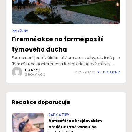
PRO ŽENY
Firemní akce na farmě posílí
týmového ducha
Farma není jen ideálním místem pro svatby, ale také pro
firemní akce, konference a teambuildingové aktivity.
Inspirativní prostředí farmy, obklopené krásnou
NO NAME
2 ROKY AGO
KEEP READING
2 ROKY AGO
přírodou, poskytuje ideální podmínky pro soustředěnou
práci, kreativní myšlení
Redakce doporučuje
RADY A TIPY
Atmosféra v krejčovském
ateliéru: Proč vsadit na