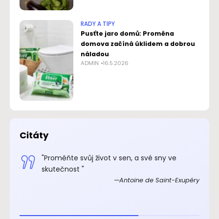
RADY A TIPY
Pusťte jaro domů: Proměna
domova začíná úklidem a dobrou
náladou
ADMIN
16.5.2026
Citáty
.“
"Proměňte svůj život v sen, a své sny ve
xupéry
skutečnost "
Antoine de Saint-Exupéry