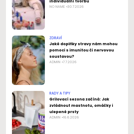
individuální tvorbu
NO NAME
30.7.2026
ZDRAVÍ
Jaké doplňky stravy nám mohou
pomoci s imunitou či nervovou
soustavou?
ADMIN
7.7.2026
RADY A TIPY
Grilovací sezona začíná: Jak
zvládnout mastnotu, omáčky i
ulepené prsty
ADMIN
16.6.2026