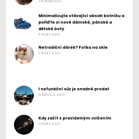
1 ROKEM AGO
Minimalizujte stávající obsah botníku a
pořiďte si nové dámské, pánské a
dětské boty
5 ROKY AGO
Netradiční dárek? Fotka na skle
3 ROKY AGO
I nefunkční vůz je snadné prodat
9 MĚSÍCŮ AGO
Kdy začít s pravidelným cvičením
4 ROKY AGO