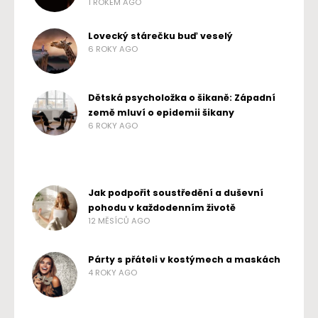
1 ROKEM AGO
Lovecký stárečku buď veselý
6 ROKY AGO
Dětská psycholožka o šikaně: Západní
země mluví o epidemii šikany
6 ROKY AGO
Jak podpořit soustředění a duševní
pohodu v každodenním životě
12 MĚSÍCŮ AGO
Párty s přáteli v kostýmech a maskách
4 ROKY AGO