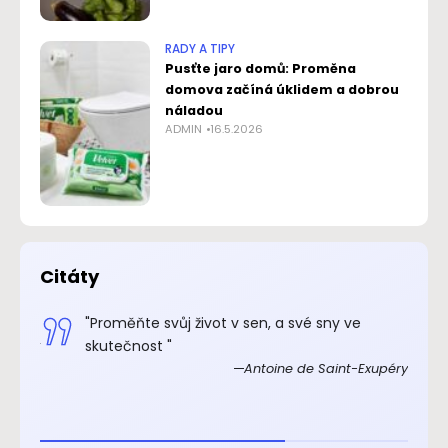
RADY A TIPY
Pusťte jaro domů: Proměna
domova začíná úklidem a dobrou
náladou
ADMIN
16.5.2026
Citáty
.“
"Proměňte svůj život v sen, a své sny ve
xupéry
skutečnost "
Antoine de Saint-Exupéry