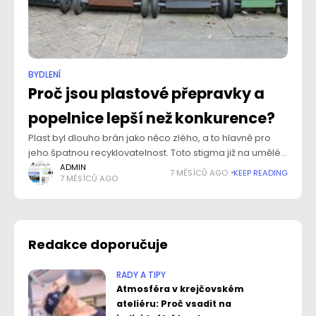
BYDLENÍ
Proč jsou plastové přepravky a
popelnice lepší než konkurence?
Plast byl dlouho brán jako něco zlého, a to hlavně pro
jeho špatnou recyklovatelnost. Toto stigma již na umělé
hmotě nějaký ten pátek neleží. V současnosti jsou plasty
ADMIN
7 MĚSÍCŮ AGO
KEEP READING
7 MĚSÍCŮ AGO
recyklovatelné stejně
Redakce doporučuje
RADY A TIPY
Atmosféra v krejčovském
ateliéru: Proč vsadit na