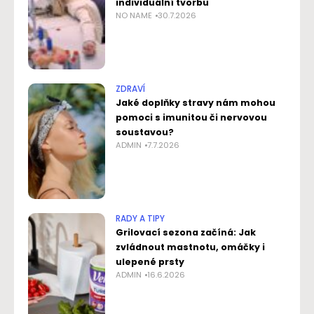
individuální tvorbu
NO NAME
30.7.2026
ZDRAVÍ
Jaké doplňky stravy nám mohou
pomoci s imunitou či nervovou
soustavou?
ADMIN
7.7.2026
RADY A TIPY
Grilovací sezona začíná: Jak
zvládnout mastnotu, omáčky i
ulepené prsty
ADMIN
16.6.2026