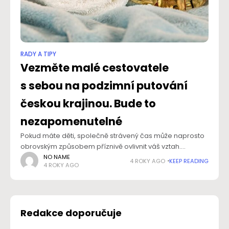
RADY A TIPY
Vezměte malé cestovatele
s sebou na podzimní putování
českou krajinou. Bude to
nezapomenutelné
Pokud máte děti, společně strávený čas může naprosto
obrovským způsobem příznivě ovlivnit váš vztah.
V dnešní době, kdy se stále honíme do práce, za
NO NAME
4 ROKY AGO
KEEP READING
4 ROKY AGO
povinnostmi doma, zároveň se chceme dovzdělávat,
chodit
Redakce doporučuje