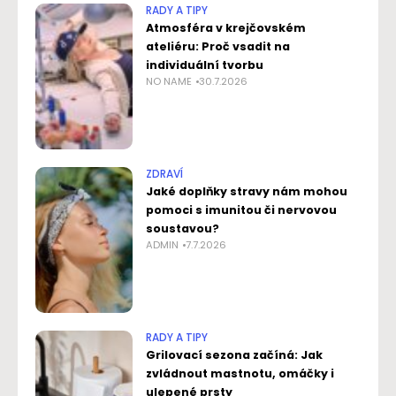
RADY A TIPY
Atmosféra v krejčovském
ateliéru: Proč vsadit na
individuální tvorbu
NO NAME
30.7.2026
ZDRAVÍ
Jaké doplňky stravy nám mohou
pomoci s imunitou či nervovou
soustavou?
ADMIN
7.7.2026
RADY A TIPY
Grilovací sezona začíná: Jak
zvládnout mastnotu, omáčky i
ulepené prsty