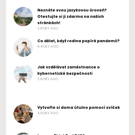
Neznáte svou jazykovou úroveň?
Otestujte si ji zdarma na našich
stránkách!
2 ROKY AGO
Co dělat, když rodina popírá pandemii?
6 ROKY AGO
Jak vzdělávat zaměstnance o
kybernetické bezpečnosti
2 ROKY AGO
Vytvořte si doma útulno pomocí svíček
4 ROKY AGO