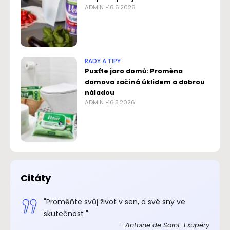
ADMIN
16.6.2026
RADY A TIPY
Pusťte jaro domů: Proměna
domova začíná úklidem a dobrou
náladou
ADMIN
16.5.2026
Citáty
.“
"Proměňte svůj život v sen, a své sny ve
xupéry
skutečnost "
Antoine de Saint-Exupéry